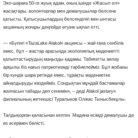
Эко-шараға 50-ге жуық адам, оның ішінде «Жасыл ел»
жасақтары, волонтерлар мен демалушылар белсене
қатысты. Қатысушылардың белсенділігі мен ынтасы
акцияның жоғары деңгейде өтуіне ықпал етті.
— «Бүгінгі «TazaLake Alakol» акциясы – жай ғана сенбілік
емес, бұл – жастар арасында экологиялық мәдениетті
қалыптастырудың маңызды қадамы. Табиғатты аялау
арқылы біз нағыз патриотизмді тәрбиелейміз. Бұл жобаны
бір күндік шара ретінде емес, тұрақты мәдениетке
айналдыруды көздейміз. Сондықтан мұндай бастамалар
жалғасын табады деп сенемін», – деді Alakol jastary»
филиалының жетекшісі Туралыков Олжас Тынысбекұлы.
Талдықорған қаласынан келген Мадина есімді демалушы да
өз әсерімен бөлісті.