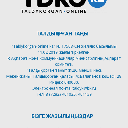
ТАЛДЫҚОРҒАН ТАҢЫ
"Taldykorgan-online.kz" № 17508-СИ желілік басылымы
11.02.2019 жылы тіркелген.
ҚР Ақпарат және коммуникациялар министрлігінің Ақпарат
комитеті.
"Талдықорған таңы" ЖШС меншік иесі.
Мекен-жайы: Талдықорған қаласы, Ж.Балапанов көшесі, 28.
Индекс 040000.
Электронная почта: taldyk@bk.ru
Тел: 8 (7282) 401025, 401139
БІЗГЕ ЖАЗЫЛЫҢЫЗДАР