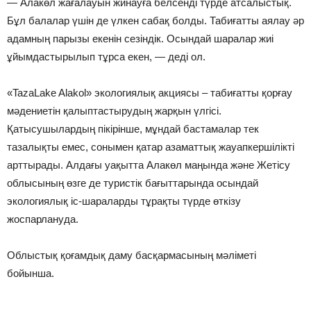
— Алакөл жағалауын жинауға белсенді түрде атсалыстық.
Бұл балалар үшін де үлкен сабақ болды. Табиғатты аялау әр
адамның парызы екенін сезіндік. Осындай шаралар жиі
ұйымдастырылып тұрса екен, — деді ол.
«TazaLake Alakol» экологиялық акциясы – табиғатты қорғау
мәдениетін қалыптастырудың жарқын үлгісі.
Қатысушылардың пікірінше, мұндай бастамалар тек
тазалықты емес, сонымен қатар азаматтық жауапкершілікті
арттырады. Алдағы уақытта Алакөл маңында және Жетісу
облысының өзге де туристік бағыттарында осындай
экологиялық іс-шараларды тұрақты түрде өткізу
жоспарлануда.
Облыстық қоғамдық даму басқармасының мәліметі
бойынша.