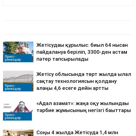
БАЙЛАНЫСТЫ МАҚАЛАЛАР
АВТОРДЫҢ КӨП
Жетісудағы құрылыс: биыл 64 нысан
пайдалануға беріліп, 3300-ден астам
Пресс-
пәтер тапсырылады
релиздер
Жетісу облысында төрт жылда ылғал
сақтау технологиясын қолдану
Пресс-
алаңы 4,6 есеге дейін артты
релиздер
«Адал азамат»: жаңа оқу жылындағы
тәрбие жұмысының негізгі бағыттары
Пресс-
релиздер
Соңғы 4 жылда Жетісуда 1,4 млн