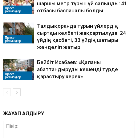
шаршы метр тұрғын үй салынды: 41
Пресс-
отбасы баспаналы болды
релиздер
Талдықорғанда тұрғын үйлердің
сыртқы келбеті жақсартылуда: 24
Пресс-
үйдің қасбеті, 33 үйдің шатыры
релиздер
жөнделіп жатыр
Бейбіт Исабаев: «Қаланы
абаттандыруды кешенді түрде
Пресс-
қарастыру керек»
релиздер
ЖАУАП ҚАЛДЫРУ