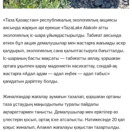
«Таза Қазақстан» республикалық экологиялық акциясы
аясында жарқын әрі ерекше «TazaLake Alakol» атты
экологиялық іс-шара ұйымдастырылды. Табиғат аясында
өткен бұл акция демалушылар мен жастарға жағымды әсер
қалдырып, экологиялық сана қалыптастыруға бағытталды.
Іс-шараның басты мақсаты — табиғатты аялау, қоршаған
ортаға ұқыппен қарау мәдениетін насихаттау, сондай-ақ
жастарға «Адал адам — адал еңбек — адал табыс»
қағидатын дәріптеу болды.
Жиналғандар жағалау аумағын тазалап, қоршаған ортаны
таза ұстаудың маңыздылығы туралы пайдалы
ақпараттармен танысты. Демалушылар мен еріктілер өз
үлестерін қосып, ортақ іске атсалысты. Нәтижесінде 20 қап
қоқыс жиналып, Алакөл жағалауы қоқыстан тазартылды.