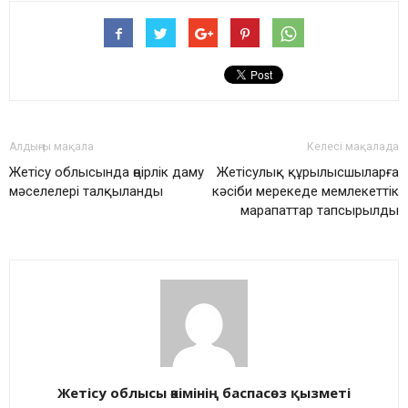
Алдыңғы мақала
Келесі мақалада
Жетісу облысында өңірлік даму
Жетісулық құрылысшыларға
мәселелері талқыланды
кәсіби мерекеде мемлекеттік
марапаттар тапсырылды
Жетісу облысы әкімінің баспасөз қызметі