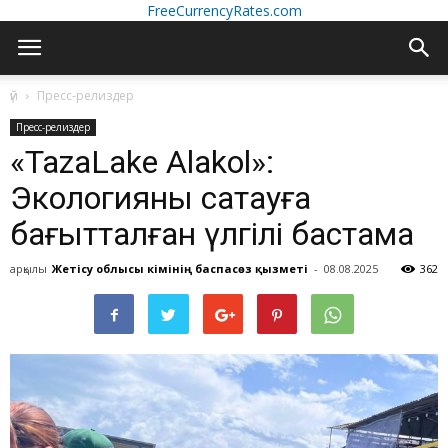
FreeCurrencyRates.com
үй
Пресс-релиздер
Пресс-релиздер
«TazaLake Alakol»:
Экологияны сақтауға
бағытталған үлгілі бастама
арқылы
Жетісу облысы әкімінің баспасөз қызметі
-
08.08.2025
362