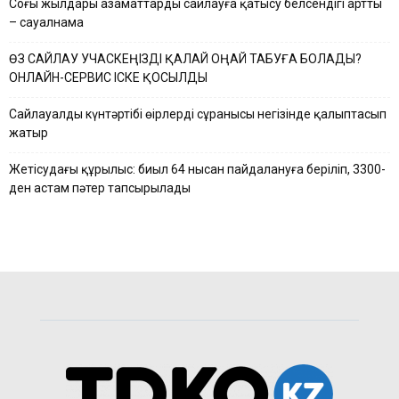
Соңғы жылдары азаматтардың сайлауға қатысу белсендігі артты
– сауалнама
ӨЗ САЙЛАУ УЧАСКЕҢІЗДІ ҚАЛАЙ ОҢАЙ ТАБУҒА БОЛАДЫ?
ОНЛАЙН-СЕРВИС ІСКЕ ҚОСЫЛДЫ
Сайлауалды күнтәртібі өңірлердің сұранысы негізінде қалыптасып
жатыр
Жетісудағы құрылыс: биыл 64 нысан пайдалануға беріліп, 3300-
ден астам пәтер тапсырылады