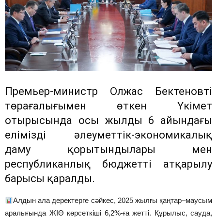
Премьер-министр Олжас Бектеновтің
төрағалығымен өткен Үкімет
отырысында осы жылдың 6 айындағы
еліміздің әлеуметтік-экономикалық
даму қорытындылары мен
республиканлық бюджеттің атқарылу
барысы қаралды.
Алдын ала деректерге сәйкес, 2025 жылғы қаңтар–маусым
аралығында ЖІӨ көрсеткіші 6,2%-ға жетті. Құрылыс, сауда,