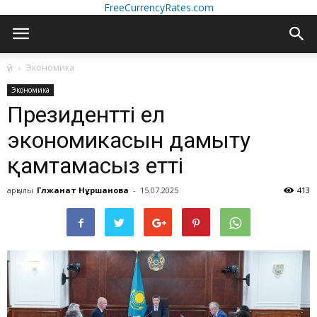
FreeCurrencyRates.com
үй
Экономика
Экономика
Президенттің ел
экономикасын дамыту
қамтамасыз етті
арқылы
Гүлжанат Нұршанова
-
15.07.2025
413