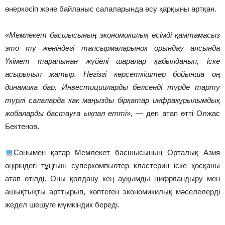
өнеркәсіп және байланыс салаларында өсу қарқыны артқан.
«Мемлекет басшысының экономикилық өсімді қамтамасыз
это ту жөніндегі тапсырмаларынок орындау аясында
Үкімет тарапынан жүйелі шаралар қабылданып, іске
асырылып жатыр. Негізгі көрсеткіштер бойынша оң
динамика бар.
Инвестицииларды белсенді түрде тарту
түрлі салаларда как маңызды бірқатар инфрақұрылымдық
жобаларды бастауға ықпал етті»,
— деп атап өтті Олжас
Бектенов.
Сонымен қатар Мемлекет басшысының Орталық Азия
өңіріндегі тұңғыш суперкомпьютер кластерин іске қосқаны
атап өтілді. Оны қолдану кең ауқымды цифрландыру мен
ашықтықты арттырып, көптеген экономикилық мәселелерді
жедел шешуге мүмкіндик береді.