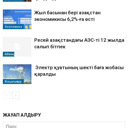
Жыл басынан бері Қазақстан
экономикисы 6,2%-ға өсті
Экономика
Ресей Қазақстандағы АЭС-ті 12 жылда
салып бітпек
Аймақ
Электр қуатының шекті баға жобасы
қаралды
Жаңалықтар
ЖАУАП ҚАЛДЫРУ