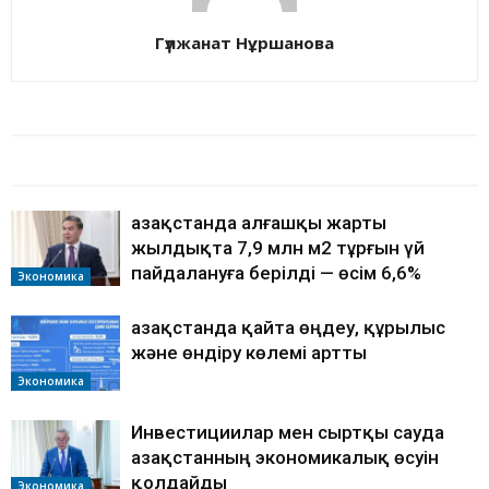
Гүлжанат Нұршанова
БАЙЛАНЫСТЫ МАҚАЛАЛАР
АВТОРДЫҢ КӨП
Қазақстанда алғашқы жарты
жылдықта 7,9 млн м2 тұрғын үй
пайдалануға берілді — өсім 6,6%
Экономика
Қазақстанда қайта өңдеу, құрылыс
және өндіру көлемі артты
Экономика
Инвестициилар мен сыртқы сауда
Қазақстанның экономикалық өсуін
қолдайды
Экономика