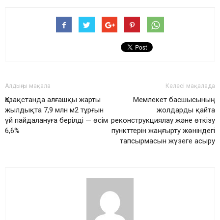
Алдыңғы мақала
Келесі мақалада
Қазақстанда алғашқы жарты
Мемлекет басшысының
жылдықта 7,9 млн м2 тұрғын
жолдарды қайта
үй пайдалануға берілді — өсім
реконструкциялау және өткізу
6,6%
пункттерін жаңғырту жөніндегі
тапсырмасын жүзеге асыру