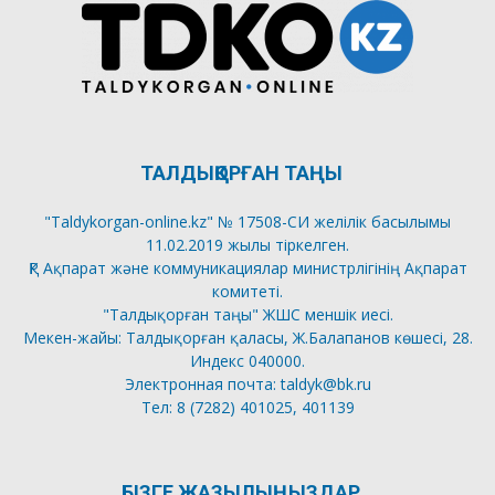
ТАЛДЫҚОРҒАН ТАҢЫ
"Taldykorgan-online.kz" № 17508-СИ желілік басылымы
11.02.2019 жылы тіркелген.
ҚР Ақпарат және коммуникациялар министрлігінің Ақпарат
комитеті.
"Талдықорған таңы" ЖШС меншік иесі.
Мекен-жайы: Талдықорған қаласы, Ж.Балапанов көшесі, 28.
Индекс 040000.
Электронная почта: taldyk@bk.ru
Тел: 8 (7282) 401025, 401139
БІЗГЕ ЖАЗЫЛЫҢЫЗДАР