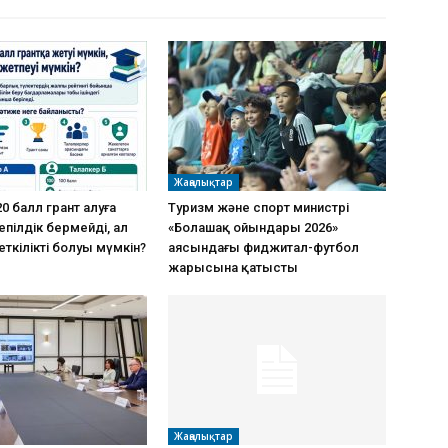
Жаңалықтар
0 балл грант алуға
Туризм және спорт министрі
пілдік бермейді, ал
«Болашақ ойындары 2026»
еткілікті болуы мүмкін?
аясындағы фиджитал-футбол
жарысына қатысты
Жаңалықтар