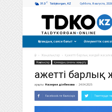
C
31.3
Taldykorgan, KZ
Суббота, 8 августа, 202
Талдықорған
таңы
Қоғамдық саяси бағыт
Әлеуметтік саяса
үй
Жаңалықтар
Қажетті барлық жағдай жасалғ
Жаңалықтар
Қоғамдық сананы жаңғырту
Қажетті барлық
арқылы
Назерке Әділбекова
-
24.04.2025
Facebook-те бөлісіңіз
Твиттерде т