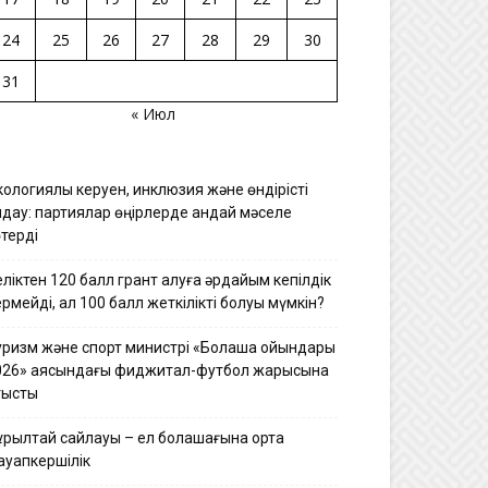
24
25
26
27
28
29
30
31
« Июл
ологиялық керуен, инклюзия және өндірісті
лдау: партиялар өңірлерде қандай мәселе
терді
ліктен 120 балл грант алуға әрдайым кепілдік
рмейді, ал 100 балл жеткілікті болуы мүмкін?
уризм және спорт министрі «Болашақ ойындары
026» аясындағы фиджитал-футбол жарысына
тысты
ұрылтай сайлауы – ел болашағына ортақ
ауапкершілік