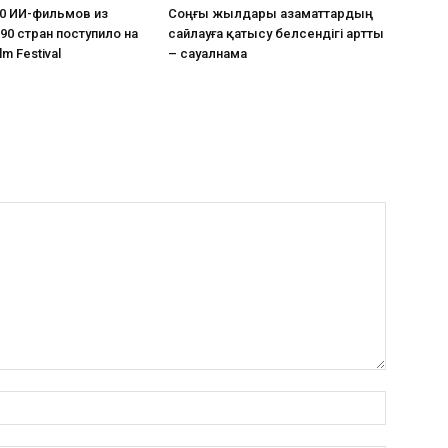
0 ИИ-фильмов из
Соңғы жылдары азаматтардың
90 стран поступило на
сайлауға қатысу белсендігі артты
lm Festival
– сауалнама