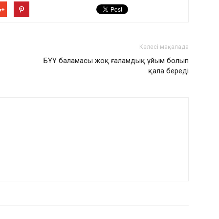
Келесі мақалада
БҰҰ баламасы жоқ ғаламдық ұйым болып
қала береді
РДЫҢ КӨП