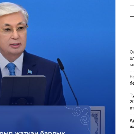
Эк
қо
кө
Не
бе
Т
2
қа
Қ
ж