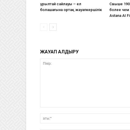
Құрылтай сайлауы – ел
Свыше 190
болашағына ортақ жауапкершілік
более чем 
Astana AI Fi
ЖАУАП ҚАЛДЫРУ