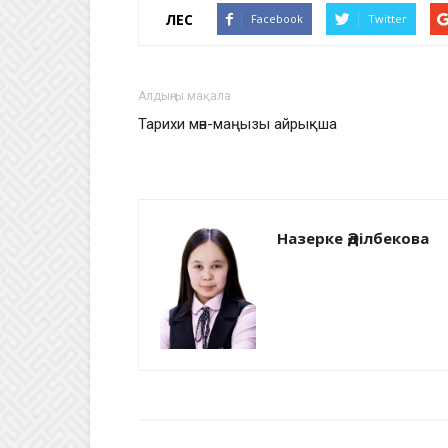
ҮЛЕС
Facebook
Twitter
Алдыңғы мақала
Тарихи мән-маңызы айрықша
Назерке Әділбекова
БАЙЛАНЫСТЫ МАҚАЛАЛАР
АВТО