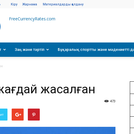
6
Кіру
Жарнама
Материалдарды қолдану
FreeCurrencyRates.com
т
Заң және тәртіп
Бұқаралық спортты және мәдениетті д
ан
 жағдай жасалған
473
вит