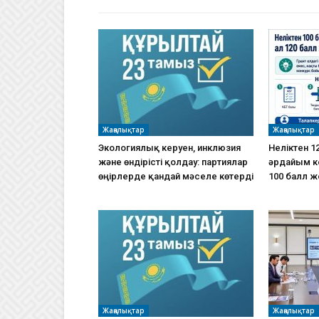
Жаңалықтар
Жаңалықтар
Экологиялық керуен, инклюзия
Неліктен 12
және өндірісті қолдау: партиялар
әрдайым ке
өңірлерде қандай мәселе көтерді
100 балл ж
Жаңалықтар
Жаңалықтар