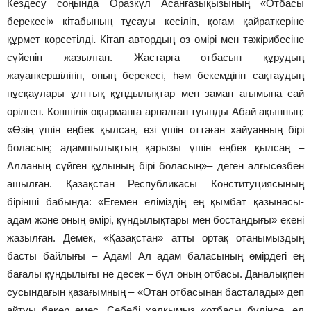
Кездесу соңында Оразкүл Асанғазықызының «Отбасы
берекесі» кітабының тұсауы кесіліп, қоғам қайраткеріне
құрмет көрсетілді
.
Кітап автордың өз өмірі мен тәжірибесіне
сүйеніп жазылған. Жастарға отбасын құрудың
жауапкершілігін, оның берекесі, һәм бекемдігін сақтаудың
нұсқаулары ұлттық құндылықтар мен заман ағымына сай
өрілген. Көпшілік оқырманға арналған туынды Абай ақынның:
«Өзің үшін еңбек қылсаң, өзі үшін оттаған хайуанның бірі
боласың; адамшылықтың қарызы үшін еңбек қылсаң –
Алланың сүйген құлының бірі боласың»– деген алғысөзбен
ашылған. Қазақстан Республикасы Конституциясының
бірінші бабында: «Егемен еліміздің ең қымбат қазынасы-
адам және оның өмірі, құндылықтары мен бостандығы» екені
жазылған. Демек, «Қазақстан» атты ортақ отанымыздың
басты байлығы – Адам! Ал адам баласының өмірдегі ең
бағалы құндылығы не десек – бұл оның отбасы. Даналықпен
сусындағын қазағымның – «Отан отбасынан басталады» деп
айтуы бекер емес. Себебі халқымыз «отбасы бүлінсе, ел