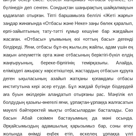
бүлінеді» деп сенген. Сондықтан шаңырақтың шайқалмауын
қадағалап отырған. Тіпті баршамызға белгілі «Жеті жарғы»
заңдар жинағында «Отбасы және Неке» заңы бөлек қаралып,
ерлі-зайыптының тату-тәтті ғұмыр кешуіне бар жағдайын
жасаған. «Отбасы» ұғымының өзі «оттың басы» дегенді
білдіреді. Яғни, отбасы бұл-ең жылы,ең жайлы, адам үшін ең
жақын әлеуметтік орта және отбасының беріктігі-бүкіл елдің
жаңғыруының, береке-бірлігінің темірқазығы. Алайда,
еліміздегі ажырасу көрсеткіштері, жастардың отбасын құруға
деген ықыласының азайып жатқаны қоғамдағы отбасы
институтына кері әсер етуде. Бұл жағдай бүгінде біздердей
аға буын өкілдерін алаңдатып отырғаны рас. Мәңгілік ел
болдудың қазығы-өнегелі яғни, ұрпақтан-ұрпаққа жалғасатын
мәуелі бәйтеректей мықты отбасылардан басталады. Сөз
басын Абай сөзімен бастауымның да мәні осында.
Әрқайсымыздың адамшылық қарызымыз бар, соны өтеу
жолында өнімді еңбек етіп, өскелең ұрпаққа үлгі