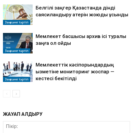
Белгілі заңгер Қазақстанда дінді
саясиландыру қатерін жоюды ұсынды
Заң және тәртіп
Мемлекет басшысы архив ісі туралы
заңға қол қойды
Заң және тәртіп
Мемлекеттік кәсіпорындардың
қызметіне мониторинг жоспар —
кестесі бекітілді
Заң және тәртіп
ЖАУАП ҚАЛДЫРУ