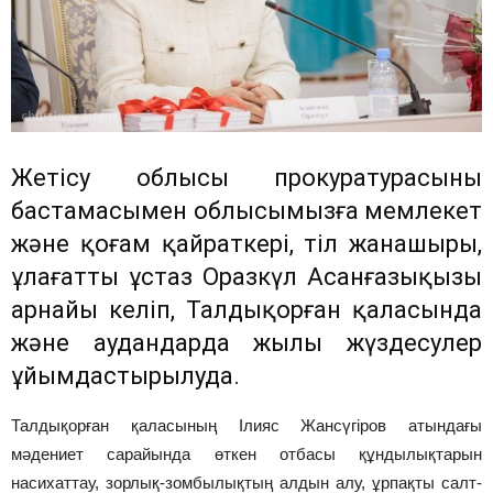
Жетісу облысы прокуратурасының
бастамасымен облысымызға мемлекет
және қоғам қайраткері, тіл жанашыры,
ұлағатты ұстаз Оразкүл Асанғазықызы
арнайы келіп, Талдықорған қаласында
және аудандарда жылы жүздесулер
ұйымдастырылуда.
Талдықорған қаласының Ілияс Жансүгіров атындағы
мәдениет сарайында өткен отбасы құндылықтарын
насихаттау, зорлық-зомбылықтың алдын алу, ұрпақты салт-