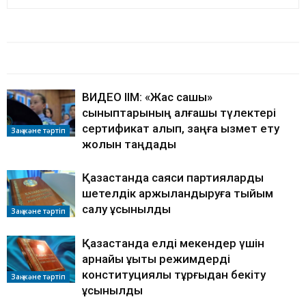
БАЙЛАНЫСТЫ МАҚАЛАЛАР
АВТОРДЫҢ КӨП
ВИДЕО ІІМ: «Жас сақшы»
сыныптарының алғашқы түлектері
сертификат алып, заңға қызмет ету
Заң және тәртіп
жолын таңдады
Қазақстанда саяси партияларды
шетелдік қаржыландыруға тыйым
салу ұсынылды
Заң және тәртіп
Қазақстанда елді мекендер үшін
арнайы құқықтық режимдерді
конституциялық тұрғыдан бекіту
Заң және тәртіп
ұсынылды