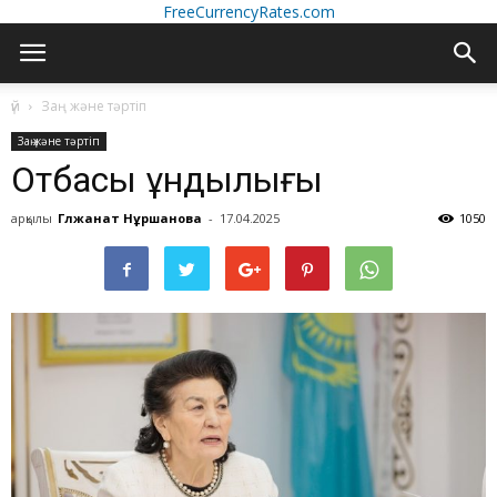
FreeCurrencyRates.com
үй
Заң және тәртіп
Заң және тәртіп
Отбасы құндылығы
арқылы
Гүлжанат Нұршанова
-
17.04.2025
1050