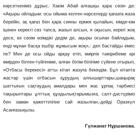
көрсеткеніміз дұрыс. Хакім Абай алғашқы қара сөзін де:
«Ақыры ойладым: осы ойыма келген нәрселерді қағазға жаза
берейін, ақ қағаз бен қара сияны ермек қылайын, кімде-кім
ішінен керекті сөз тапса, жазып алсын, я оқысын, керегі жоқ
десе, өз сөзім өзімдікі дедім де, ақыры осыған байладым,
енді мұнан басқа ешбір жұмысым жоқ»,- деп бастайды емес
пе? Мен де осы ойды арқау етіп, өмірлік тәжірибеме әрі
өмірден білген-түйгеніме, алған білім-білігіме сүйене отырып,
«Отбасы берекесі» атты кітап жазуға бекіндім. Бұл кітапта
жастар үшін отбасын құрудың алғышарттары,шаңырақ
шаттығын сақтаудың амалдары мен жас ұрпақ тәрбиесі
тақырыптары ұлттық құндылықтарымызға, салт-дәстүріміз
бен заман қажеттілігіне сай жазылған,-дейді Оразкүл
Асанғазықызы.
Гүлжанат Нұршанова.