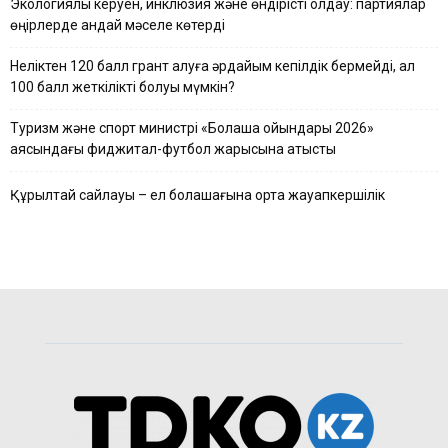
Экологиялық керуен, инклюзия және өндірісті қолдау: партиялар
өңірлерде қандай мәселе көтерді
Неліктен 120 балл грант алуға әрдайым кепілдік бермейді, ал
100 балл жеткілікті болуы мүмкін?
Туризм және спорт министрі «Болашақ ойындары 2026»
аясындағы фиджитал-футбол жарысына қатысты
Құрылтай сайлауы – ел болашағына ортақ жауапкершілік