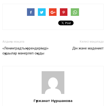
Алдыңғы мақала
Келесі мақалада
«Ленинградтық өрендерімді»
Дін және мәдениет
оқушылар мәнерлеп оқыды
Гүлжанат Нұршанова