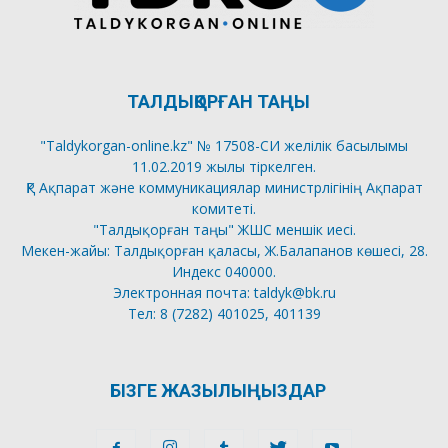
ТАЛДЫҚОРҒАН ТАҢЫ
"Taldykorgan-online.kz" № 17508-СИ желілік басылымы
11.02.2019 жылы тіркелген.
ҚР Ақпарат және коммуникациялар министрлігінің Ақпарат
комитеті.
"Талдықорған таңы" ЖШС меншік иесі.
Мекен-жайы: Талдықорған қаласы, Ж.Балапанов көшесі, 28.
Индекс 040000.
Электронная почта: taldyk@bk.ru
Тел: 8 (7282) 401025, 401139
БІЗГЕ ЖАЗЫЛЫҢЫЗДАР