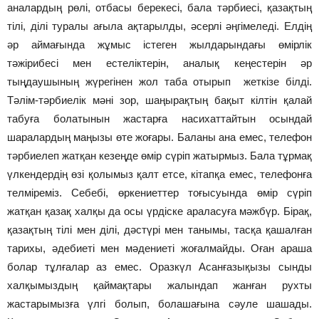
аналардың рөлі, отбасы берекесі, бала тәрбиесі, қазақтың
тілі, ділі туралы ағыла ақтарылды, әсерлі әңгімеледі. Елдің
әр аймағында жұмыс істеген жылдарындағы өмірлік
тәжірибесі мен естеліктерін, аналық кеңестерін әр
тыңдаушының жүрегінен жол таба отырып жеткізе білді.
Тәлім-тәрбиелік мәні зор, шаңырақтың бақыт кілтін қалай
табуға болатынын жастарға насихаттайтын осындай
шаралардың маңызы өте жоғары. Баланы ана емес, телефон
тәрбиелеп жатқан кезеңде өмір сүріп жатырмыз. Бала тұрмақ
үлкендердің өзі қолымыз қалт етсе, кітапқа емес, телефонға
телміреміз. Себебі, өркениеттер тоғысуында өмір сүріп
жатқан қазақ халқы да осы үрдіске араласуға мәжбүр. Бірақ,
қазақтың тілі мен ділі, дәстүрі мен танымы, тасқа қашалған
тарихы, әдебиеті мен мәдениеті жоғалмайды. Оған араша
болар тұлғалар аз емес. Оразкүл Асанғазықызы сынды
халқымыздың қаймақтары жалындап жанған рухты
жастарымызға үлгі болып, болашағына сәуле шашады.