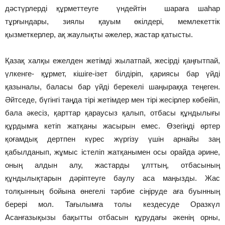
дәстүрлерді құрметтеуге үндейтін шараға шаһар
тұрғындары, зиялы қауым өкілдері, мемлекеттік
қызметкерлер, ақ жаулықты әжелер, жастар қатысты.
Қазақ халқы ежелден жетімді жылатпай, жесірді қаңғытпай,
үлкенге- құрмет, кішіге-ізет білдіріп, қариясы бар үйді
қазыналы, баласы бар үйді берекелі шаңыраққа теңеген.
Әйтседе, бүгінгі таңда тірі жетімдер мен тірі жесірлер көбейіп,
бала әкесіз, қарттар қараусыз қалып, отбасы құндылығы
құрдымға кетіп жатқаны жасырын емес. Өзегіңді өртер
қоғамдық дертпен күрес жүргізу үшін арнайы заң
қабылданып, жұмыс істеліп жатқанымен осы орайда әрине,
оның алдын алу, жастарды ұлттың, отбасының
құндылықтарын дәріптеуге баулу аса маңызды. Жас
толқынның бойына өнегелі тәрбие сіңіруде аға буынның
берері мол. Тағылымға толы кездесуде Оразкүл
Асанғазықызы бақытты отбасын құрудағы әкенің орны,