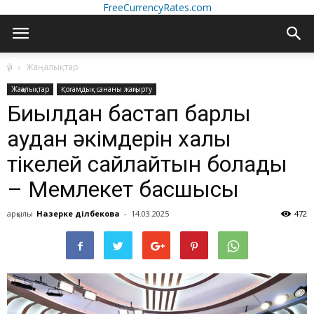
FreeCurrencyRates.com
үй
Жаңалықтар
Жаңалықтар
Қоғамдық сананы жаңғырту
Биылдан бастап барлық
аудан әкімдерін халық
тікелей сайлайтын болады
– Мемлекет басшысы
арқылы
Назерке Әділбекова
-
14.03.2025
472