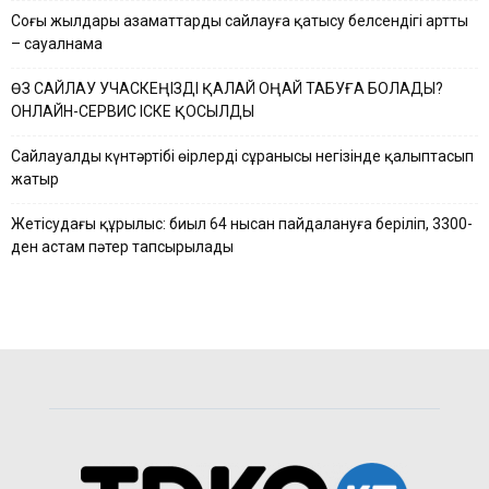
Соңғы жылдары азаматтардың сайлауға қатысу белсендігі артты
– сауалнама
ӨЗ САЙЛАУ УЧАСКЕҢІЗДІ ҚАЛАЙ ОҢАЙ ТАБУҒА БОЛАДЫ?
ОНЛАЙН-СЕРВИС ІСКЕ ҚОСЫЛДЫ
Сайлауалды күнтәртібі өңірлердің сұранысы негізінде қалыптасып
жатыр
Жетісудағы құрылыс: биыл 64 нысан пайдалануға беріліп, 3300-
ден астам пәтер тапсырылады