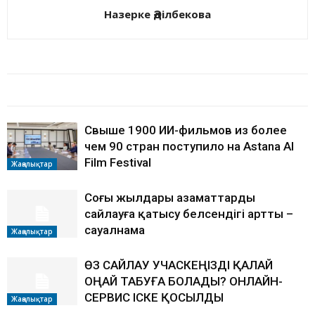
Назерке Әділбекова
БАЙЛАНЫСТЫ МАҚАЛАЛАР
АВТОРДЫҢ КӨП
Свыше 1900 ИИ-фильмов из более
чем 90 стран поступило на Astana AI
Film Festival
Жаңалықтар
Соңғы жылдары азаматтардың
сайлауға қатысу белсендігі артты –
сауалнама
Жаңалықтар
ӨЗ САЙЛАУ УЧАСКЕҢІЗДІ ҚАЛАЙ
ОҢАЙ ТАБУҒА БОЛАДЫ? ОНЛАЙН-
СЕРВИС ІСКЕ ҚОСЫЛДЫ
Жаңалықтар