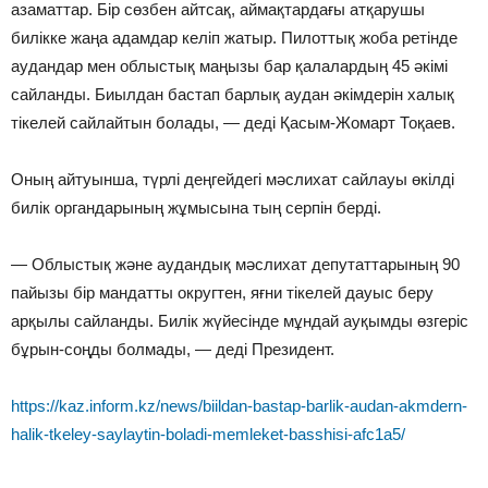
азаматтар. Бір сөзбен айтсақ, аймақтардағы атқарушы
билікке жаңа адамдар келіп жатыр. Пилоттық жоба ретінде
аудандар мен облыстық маңызы бар қалалардың 45 әкімі
сайланды. Биылдан бастап барлық аудан әкімдерін халық
тікелей сайлайтын болады, — деді Қасым-Жомарт Тоқаев.
Оның айтуынша, түрлі деңгейдегі мәслихат сайлауы өкілді
билік органдарының жұмысына тың серпін берді.
— Облыстық және аудандық мәслихат депутаттарының 90
пайызы бір мандатты округтен, яғни тікелей дауыс беру
арқылы сайланды. Билік жүйесінде мұндай ауқымды өзгеріс
бұрын-соңды болмады, — деді Президент.
https://kaz.inform.kz/news/biildan-bastap-barlik-audan-akmdern-
halik-tkeley-saylaytin-boladi-memleket-basshisi-afc1a5/