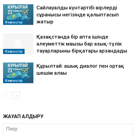
Сайлауалды күнтәртібі өңірлердің
сұранысы негізінде қалыптасып
жатыр
Жаңалықтар
Қазақстанда бір апта ішінде
әлеуметтік маңызы бар азық-түлік
тауарларының бірқатары арзандады
Жаңалықтар
Құрылтай: ашық диалог пен ортақ
шешім алаңы
Жаңалықтар
ЖАУАП ҚАЛДЫРУ