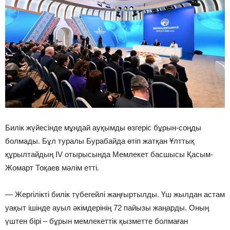
Билік жүйесінде мұндай ауқымды өзгеріс бұрын-соңды
болмады. Бұл туралы Бурабайда өтіп жатқан Ұлттық
құрылтайдың IV отырысында Мемлекет басшысы Қасым-
Жомарт Тоқаев мәлім етті.
— Жергілікті билік түбегейлі жаңғыртылды. Үш жылдан астам
уақыт ішінде ауыл әкімдерінің 72 пайызы жаңарды. Оның
үштен бірі – бұрын мемлекеттік қызметте болмаған