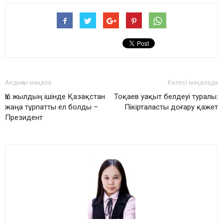
Алдыңғы мақала
Келесі мақалада
Үш жылдың ішінде Қазақстан
Тоқаев уақыт белдеуі туралы:
жаңа тұрпатты ел болды –
Пікірталасты доғару қажет
Президент