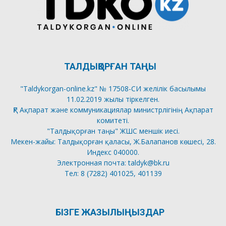
ТАЛДЫҚОРҒАН ТАҢЫ
"Taldykorgan-online.kz" № 17508-СИ желілік басылымы
11.02.2019 жылы тіркелген.
ҚР Ақпарат және коммуникациялар министрлігінің Ақпарат
комитеті.
"Талдықорған таңы" ЖШС меншік иесі.
Мекен-жайы: Талдықорған қаласы, Ж.Балапанов көшесі, 28.
Индекс 040000.
Электронная почта: taldyk@bk.ru
Тел: 8 (7282) 401025, 401139
БІЗГЕ ЖАЗЫЛЫҢЫЗДАР