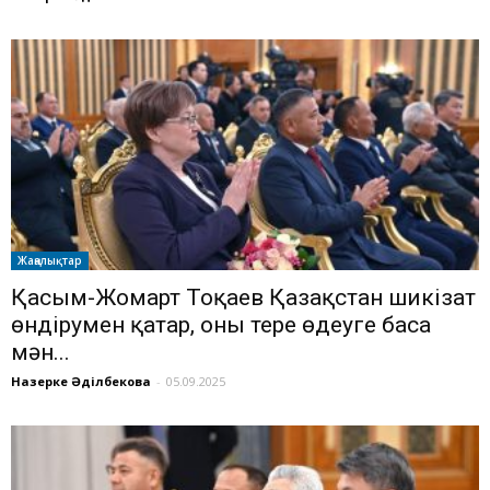
Жаңалықтар
Қасым-Жомарт Тоқаев Қазақстан шикізат
өндірумен қатар, оны терең өңдеуге баса
мән...
Назерке Әділбекова
-
05.09.2025