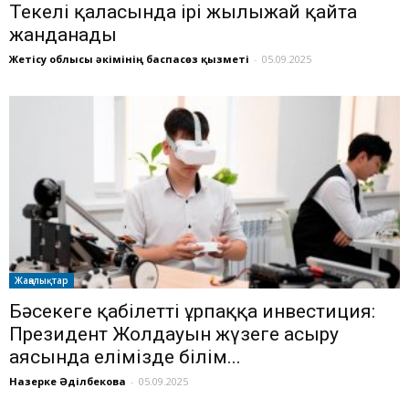
Текелі қаласында ірі жылыжай қайта
жанданады
Жетісу облысы әкімінің баспасөз қызметі
-
05.09.2025
Жаңалықтар
Бәсекеге қабілетті ұрпаққа инвестиция:
Президент Жолдауын жүзеге асыру
аясында елімізде білім...
Назерке Әділбекова
-
05.09.2025