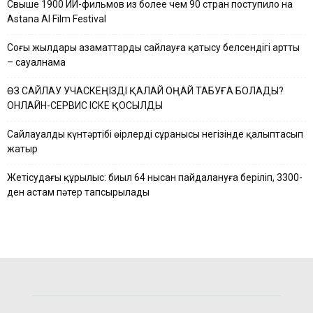
Свыше 1900 ИИ-фильмов из более чем 90 стран поступило на
Astana AI Film Festival
Соңғы жылдары азаматтардың сайлауға қатысу белсендігі артты
– сауалнама
ӨЗ САЙЛАУ УЧАСКЕҢІЗДІ ҚАЛАЙ ОҢАЙ ТАБУҒА БОЛАДЫ?
ОНЛАЙН-СЕРВИС ІСКЕ ҚОСЫЛДЫ
Сайлауалды күнтәртібі өңірлердің сұранысы негізінде қалыптасып
жатыр
Жетісудағы құрылыс: биыл 64 нысан пайдалануға беріліп, 3300-
ден астам пәтер тапсырылады