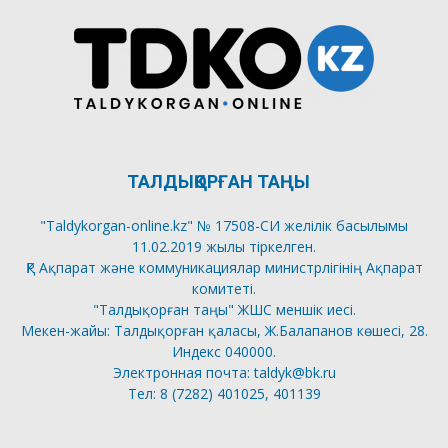
ТАЛДЫҚОРҒАН ТАҢЫ
"Taldykorgan-online.kz" № 17508-СИ желілік басылымы
11.02.2019 жылы тіркелген.
ҚР Ақпарат және коммуникациялар министрлігінің Ақпарат
комитеті.
"Талдықорған таңы" ЖШС меншік иесі.
Мекен-жайы: Талдықорған қаласы, Ж.Балапанов көшесі, 28.
Индекс 040000.
Электронная почта: taldyk@bk.ru
Тел: 8 (7282) 401025, 401139