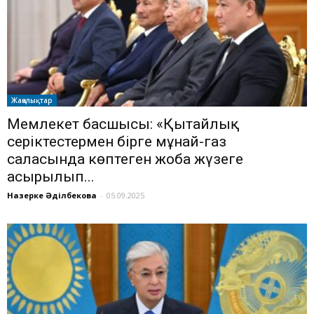
Жаңалықтар
Мемлекет басшысы: «Қытайлық
серіктестермен бірге мұнай-газ
саласында көптеген жоба жүзеге
асырылып...
Назерке Әділбекова
-
05.09.2025