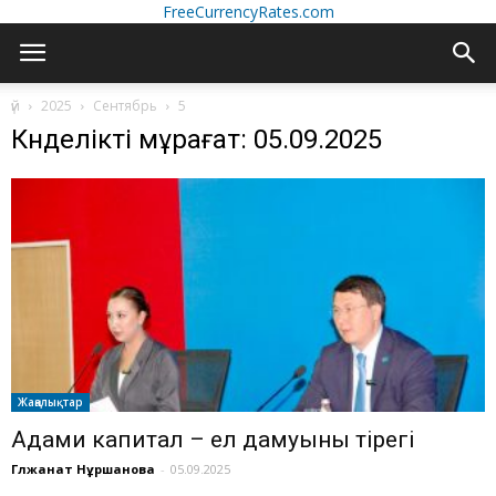
FreeCurrencyRates.com
үй
2025
Сентябрь
5
Күнделікті мұрағат: 05.09.2025
Жаңалықтар
Адами капитал – ел дамуының тірегі
Гүлжанат Нұршанова
-
05.09.2025