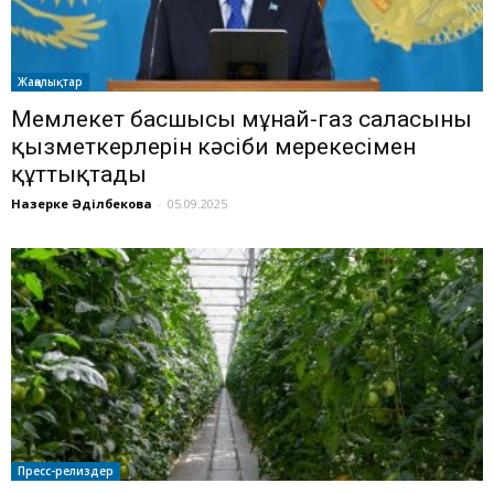
Жаңалықтар
Мемлекет басшысы мұнай-газ саласының
қызметкерлерін кәсіби мерекесімен
құттықтады
Назерке Әділбекова
-
05.09.2025
Пресс-релиздер