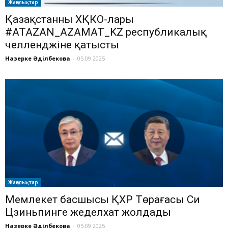
Жаңалықтар
Қазақстанның ХҚКО-лары
#ATAZAN_AZAMAT_KZ республикалық
челленджіне қатысты
Назерке Әділбекова
-
05.09.2025
Жаңалықтар
Мемлекет басшысы ҚХР Төрағасы Си
Цзиньпинге жеделхат жолдады
Назерке Әділбекова
-
05.09.2025