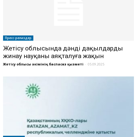
Пресс-релиздер
Жетісу облысында дәнді дақылдарды
жинау науқаны аяқталуға жақын
Жетісу облысы әкімінің баспасөз қызметі
-
05.09.2025