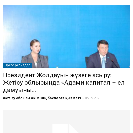
Пресс-релиздер
Президент Жолдауын жүзеге асыру:
Жетісу облысында «Адами капитал – ел
дамуының...
Жетісу облысы әкімінің баспасөз қызметі
-
05.09.2025