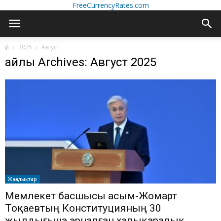
FreeCurrencyRates.com
үй
2025
Август
айлық Archives: Август 2025
Жаңалықтар
Мемлекет басшысы Қасым-Жомарт
Тоқаевтың Конституцияның 30
жылдығына арналған халықаралық