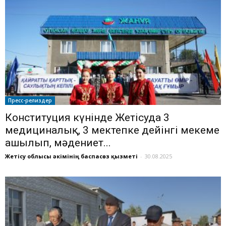
Пресс-релиздер
Конституция күнінде Жетісуда 3
медициналық, 3 мектепке дейінгі мекеме
ашылып, мәдениет...
Жетісу облысы әкімінің баспасөз қызметі
-
30.08.2025