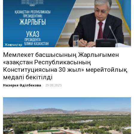
Жаңалықтар
Мемлекет басшысының Жарлығымен
«Қазақстан Республикасының
Конституциясына 30 жыл» мерейтойлық
медалі бекітілді
Назерке Әділбекова
-
29.08.2025