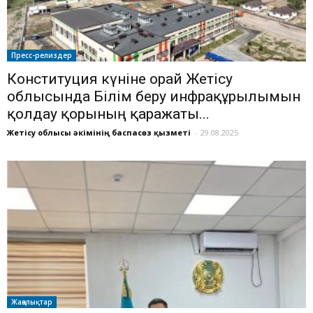
Пресс-релиздер
Конституция күніне орай Жетісу
облысында Білім беру инфрақұрылымын
қолдау қорының қаражаты...
Жетісу облысы әкімінің баспасөз қызметі
-
29.08.2025
Жаңалықтар