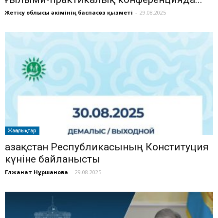
Жетісу облысы әкімінің баспасөз қызметі
-
29.08.2025
Жаңалықтар
Қазақстан Республикасының Конституция
күніне байланысты
Гүлжанат Нұршанова
-
29.08.2025