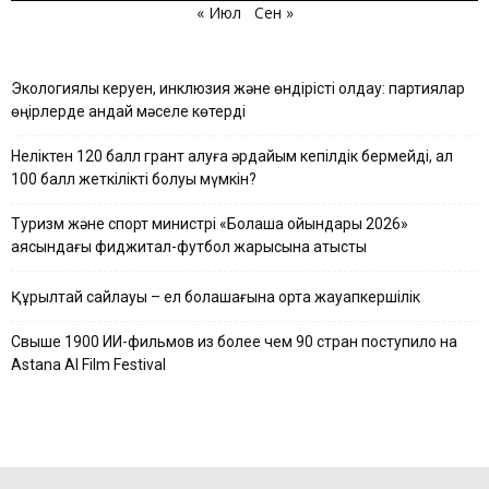
« Июл
Сен »
Экологиялық керуен, инклюзия және өндірісті қолдау: партиялар
өңірлерде қандай мәселе көтерді
Неліктен 120 балл грант алуға әрдайым кепілдік бермейді, ал
100 балл жеткілікті болуы мүмкін?
Туризм және спорт министрі «Болашақ ойындары 2026»
аясындағы фиджитал-футбол жарысына қатысты
Құрылтай сайлауы – ел болашағына ортақ жауапкершілік
Свыше 1900 ИИ-фильмов из более чем 90 стран поступило на
Astana AI Film Festival