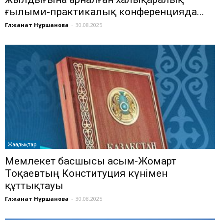
ғылыми-практикалық конференцияда...
Гүлжанат Нұршанова
-
30.08.2025
Жаңалықтар
Мемлекет басшысы Қасым-Жомарт
Тоқаевтың Конституция күнімен
құттықтауы
Гүлжанат Нұршанова
-
30.08.2025