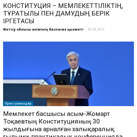
КОНСТИТУЦИЯ – МЕМЛЕКЕТТІЛІКТІҢ,
ТҰРАҚТЫЛЫҚ ПЕН ДАМУДЫҢ БЕРІК
ІРГЕТАСЫ
Жетісу облысы әкімінің баспасөз қызметі
-
30.08.2025
Пресс-релиздер
Мемлекет басшысы Қасым-Жомарт
Тоқаевтың Конституцияның 30
жылдығына арналған халықаралық
ғылыми-практикалық конференцияда...