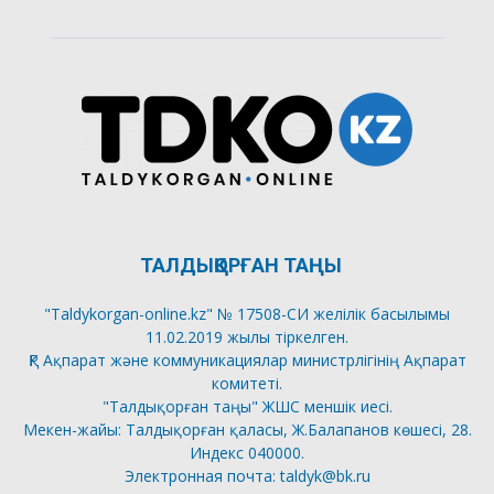
ТАЛДЫҚОРҒАН ТАҢЫ
"Taldykorgan-online.kz" № 17508-СИ желілік басылымы
11.02.2019 жылы тіркелген.
ҚР Ақпарат және коммуникациялар министрлігінің Ақпарат
комитеті.
"Талдықорған таңы" ЖШС меншік иесі.
Мекен-жайы: Талдықорған қаласы, Ж.Балапанов көшесі, 28.
Индекс 040000.
Электронная почта: taldyk@bk.ru