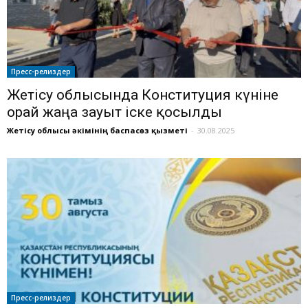
Пресс-релиздер
Жетісу облысында Конституция күніне
орай жаңа зауыт іске қосылды
Жетісу облысы әкімінің баспасөз қызметі
-
30.08.2025
Пресс-релиздер