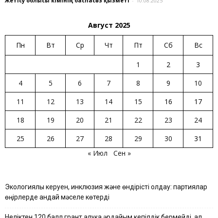
Жетісу облысы әкімінің баспасөз қызметі
-
10.08.2025
Август 2025
Пн
Вт
Ср
Чт
Пт
Сб
Вс
1
2
3
4
5
6
7
8
9
10
11
12
13
14
15
16
17
18
19
20
21
22
23
24
25
26
27
28
29
30
31
« Июл
Сен »
Экологиялық керуен, инклюзия және өндірісті қолдау: партиялар
өңірлерде қандай мәселе көтерді
Неліктен 120 балл грант алуға әрдайым кепілдік бермейді, ал