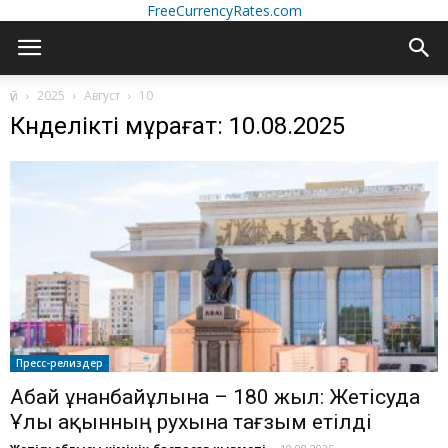
FreeCurrencyRates.com
үй
2025
Август
10
Күнделікті мұрағат: 10.08.2025
Пресс-релиздер
Абай Құнанбайұлына – 180 жыл: Жетісуда
Ұлы ақынның рухына тағзым етілді