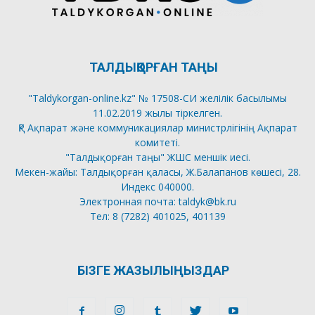
ТАЛДЫҚОРҒАН ТАҢЫ
"Taldykorgan-online.kz" № 17508-СИ желілік басылымы
11.02.2019 жылы тіркелген.
ҚР Ақпарат және коммуникациялар министрлігінің Ақпарат
комитеті.
"Талдықорған таңы" ЖШС меншік иесі.
Мекен-жайы: Талдықорған қаласы, Ж.Балапанов көшесі, 28.
Индекс 040000.
Электронная почта: taldyk@bk.ru
Тел: 8 (7282) 401025, 401139
БІЗГЕ ЖАЗЫЛЫҢЫЗДАР