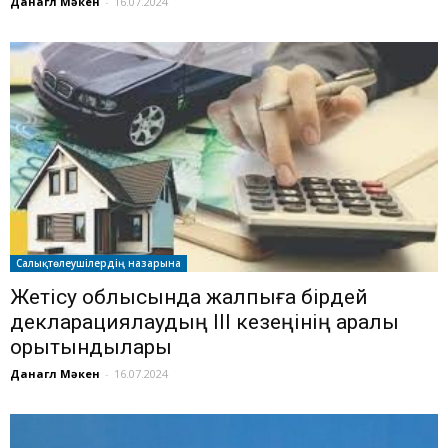
Данагүл Мәкен
-
16.07.2024
Салықтөлеушілердің назарына
Жетісу облысында жалпыға бірдей
декларациялаудың ІІІ кезеңінің аралық
қорытындылары
Данагүл Мәкен
-
16.07.2024