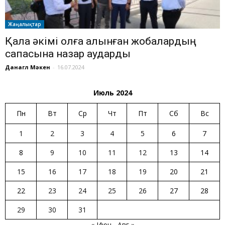
Жаңалықтар
Қала әкімі қолға алынған жобалардың
сапасына назар аударды
Данагүл Мәкен
-
16.07.2024
Июль 2024
Пн
Вт
Ср
Чт
Пт
Сб
Вс
1
2
3
4
5
6
7
8
9
10
11
12
13
14
15
16
17
18
19
20
21
22
23
24
25
26
27
28
29
30
31
« Июн
Авг »