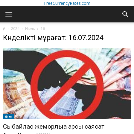
FreeCurrencyRates.com
үй
2024
Июль
16
Күнделікті мұрағат: 16.07.2024
Қоғам
Сыбайлас жемқорлыққа қарсы саясат