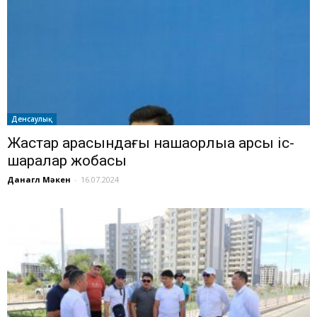
Денсаулық
Жастар арасындағы нашақорлыққа қарсы іс-
шаралар жобасы
Данагүл Мәкен
-
16.07.2024