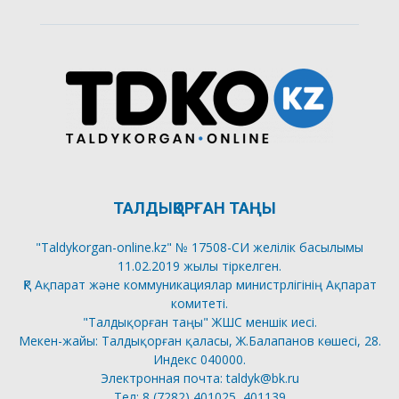
ТАЛДЫҚОРҒАН ТАҢЫ
"Taldykorgan-online.kz" № 17508-СИ желілік басылымы
11.02.2019 жылы тіркелген.
ҚР Ақпарат және коммуникациялар министрлігінің Ақпарат
комитеті.
"Талдықорған таңы" ЖШС меншік иесі.
Мекен-жайы: Талдықорған қаласы, Ж.Балапанов көшесі, 28.
Индекс 040000.
Электронная почта: taldyk@bk.ru
Тел: 8 (7282) 401025, 401139