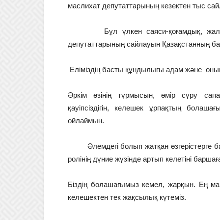
маслихат депутаттарының кезектен тыс сайл
Бұл үлкен саяси-қоғамдық, жалпы ха
депутаттарының сайлауын Қазақстанның барл
Еліміздің басты құндылығы адам және оның
Әркім өзінің тұрмысын, өмір сүру сап
қауіпсіздігін, келешек ұрпақтың болаш
ойлаймын.
Әлемдегі болып жатқан өзгерістерге байл
ролінің дүние жүзінде артып келетіні баршағ
Біздің болашағымыз кемел, жарқын. Ең ма
келешектен тек жақсылық күтеміз.