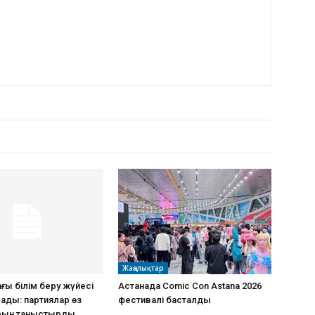
РДЫҢ КӨП
Жаңалықтар
ағы білім беру жүйесі
Астанада Comic Con Astana 2026
ады: партиялар өз
фестивалі басталды
рын таныстырды