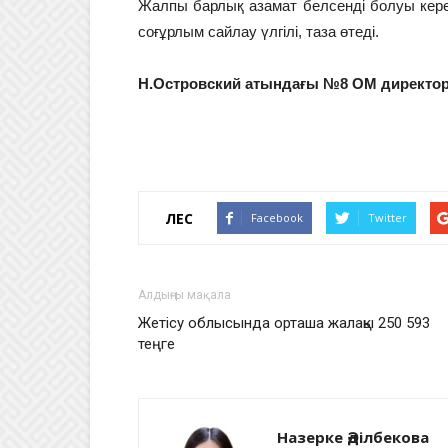
Жалпы барлық азамат белсенді болуы керек
соғұрлым сайлау үлгілі, таза өтеді.
Н.Островский атындағы №8 ОМ директ
ҮЛЕС
Facebook
Twitter
Алдыңғы мақала
Жетісу облысында орташа жалақы 250 593
теңге
Назерке Әділбекова