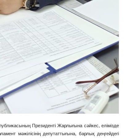
публикасының Президенті Жарлығына сәйкес, елімізде
мент мәжілісінің депутаттығына, барлық деңгейдегі