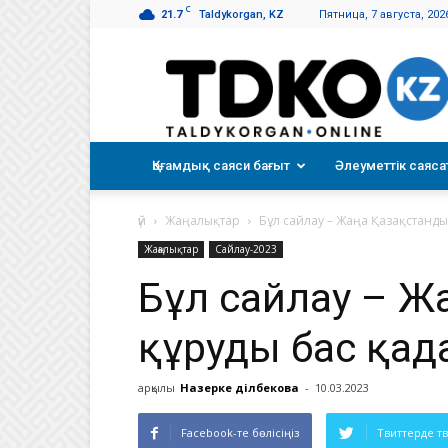
C
21.7
Taldykorgan, KZ
Пятница, 7 августа, 202
Талдықорған
таңы
Қоғамдық саяси бағыт
Әлеуметтік саяса
үй
Жаңалықтар
Бұл сайлау – Жаңа Қазақстанд
Жаңалықтар
Сайлау-2023
Бұл сайлау – Ж
құрудың бас қа
арқылы
Назерке Әділбекова
-
10.03.2023
Facebook-те бөлісіңіз
Твиттерде т