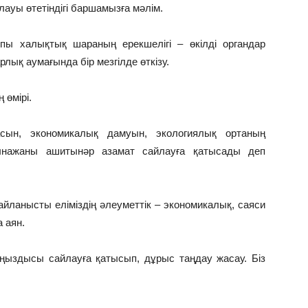
ауы өтетіндігі баршамызға мәлім.
лықтық шараның ерекшелігі – өкілді органдар
ық аумағында бір мезгілде өткізу.
 өмірі.
асын, экономикалық дамуын, экологиялық ортаның
ағынажаны ашитынәр азамат сайлауға қатысады деп
анысты еліміздің әлеуметтік – экономикалық, саяси
а аян.
ңыздысы сайлауға қатысып, дұрыс таңдау жасау. Біз