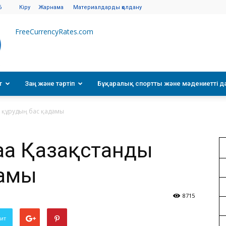
6
Кіру
Жарнама
Материалдарды қолдану
FreeCurrencyRates.com
т
Заң және тәртіп
Бұқаралық спортты және мәдениетті д
ы құрудың бас қадамы
аңа Қазақстанды
дамы
8715
вит