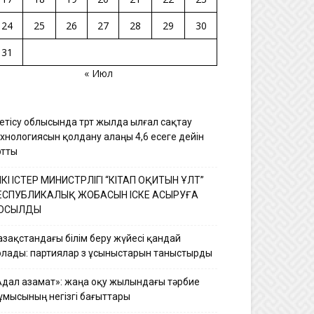
24
25
26
27
28
29
30
31
« Июл
етісу облысында төрт жылда ылғал сақтау
ехнологиясын қолдану алаңы 4,6 есеге дейін
ртты
ШКІ ІСТЕР МИНИСТРЛІГІ “КІТАП ОҚИТЫН ҰЛТ”
ЕСПУБЛИКАЛЫҚ ЖОБАСЫН ІСКЕ АСЫРУҒА
ОСЫЛДЫ
азақстандағы білім беру жүйесі қандай
олады: партиялар өз ұсыныстарын таныстырды
Адал азамат»: жаңа оқу жылындағы тәрбие
ұмысының негізгі бағыттары