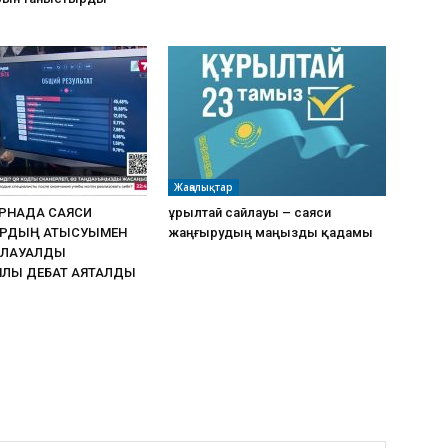
Жаңалықтар
АРНАДА САЯСИ
Құрылтай сайлауы – саяси
РДЫҢ ҚАТЫСУЫМЕН
жаңғырудың маңызды қадамы
ЙЛАУАЛДЫ
ЛЫҚ ДЕБАТ АЯҚТАЛДЫ