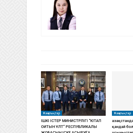
БАЙЛАНЫСТЫ МАҚАЛАЛАР
АВТО
Жаңалықтар
Жаңалықтар
ІШКІ ІСТЕР МИНИСТРЛІГІ “КІТАП
Қазақстанд
ОҚИТЫН ҰЛТ” РЕСПУБЛИКАЛЫҚ
қандай бол
ЖОБАСЫН ІСКЕ АСЫРУҒА
ұсыныста