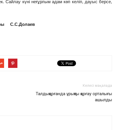
. Сайлау күні неғұрлым адам көп келіп, дауыс берсе,
оры С.С.Долаев
Келесі мақалада
Талдықорғанда ұрықты қорғау орталығы
ашылды