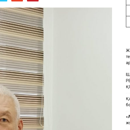
Ж
т
а
І
Р
Қ
Қ
б
«
ж