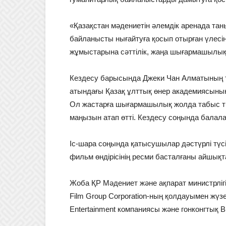
«Қазақстан мәдениетін әлемдік аренада тан
байланысты нығайтуға қосып отырған үлесіңіз
жұмыстарына сәттілік, жаңа шығармашылық т
Кездесу барысында Джеки Чан Алматының т
атындағы Қазақ ұлттық өнер академиясының 
Ол жастарға шығармашылық жолда табыс тілеп,
маңызын атап өтті. Кездесу соңында балалар 
Іс-шара соңында қатысушылар дәстүрлі түсі
фильм өндірісінің ресми басталғаны айшық
Жоба ҚР Мәдениет және ақпарат министрліг
Film Group Corporation-ның қолдауымен жүз
Entertainment компаниясы және гонконгтық B