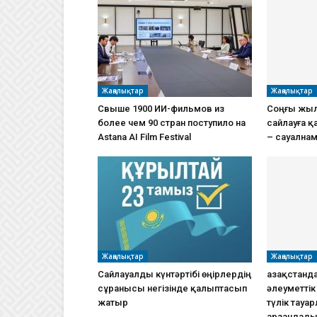
Жаңалықтар
Жаңалықтар
Свыше 1900 ИИ-фильмов из
Соңғы жыл
более чем 90 стран поступило на
сайлауға қ
Astana AI Film Festival
– сауална
Жаңалықтар
Жаңалықтар
Сайлауалды күнтәртібі өңірлердің
Қазақстанда
сұранысы негізінде қалыптасып
әлеуметті
жатыр
түлік тауа
арзандад