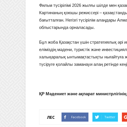
Фильм түсірілімі 2026 жылғы шілде мен қаз
Картинаның қоюшы режиссері – қазақстанды
бағытталған. Негізгі түсірілім алаңдары А
облыстарында орналасады.
Бұл жоба Қазақстан үшін стратегиялық әрі
еліміздің мәдени, туристік және инвестициял
халықаралық ынтымақтастықты нығайтуға жә
түсіруге қолайлы заманауи алаң ретінде кеңі
ҚР Мәдениет және ақпарат министрлігінің
ҮЛЕС
Facebook
Twitter