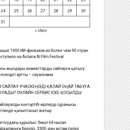
24
25
26
27
28
29
30
31
« Июл
выше 1900 ИИ-фильмов из более чем 90 стран
ступило на Astana AI Film Festival
оңғы жылдары азаматтардың сайлауға қатысу
елсендігі артты – сауалнама
З САЙЛАУ УЧАСКЕҢІЗДІ ҚАЛАЙ ОҢАЙ ТАБУҒА
ОЛАДЫ? ОНЛАЙН-СЕРВИС ІСКЕ ҚОСЫЛДЫ
йлауалды күнтәртібі өңірлердің сұранысы
егізінде қалыптасып жатыр
етісудағы құрылыс: биыл 64 нысан
йдалануға беріліп, 3300-ден астам пәтер