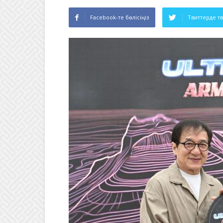
Facebook-те бөлісіңіз
Твиттерде т