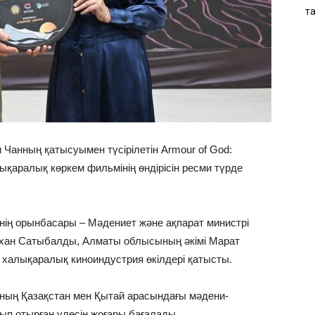
т
 Чанның қатысуымен түсірілетін Armour of God:
ықаралық көркем фильмінің өндірісін ресми түрде
нің орынбасары – Мәдениет және ақпарат министрі
рхан Сатыбалды, Алматы облысының әкімі Марат
 халықаралық киноиндустрия өкілдері қатысты.
ың Қазақстан мен Қытай арасындағы мәдени-
п отырған үлесін жоғары бағалады.