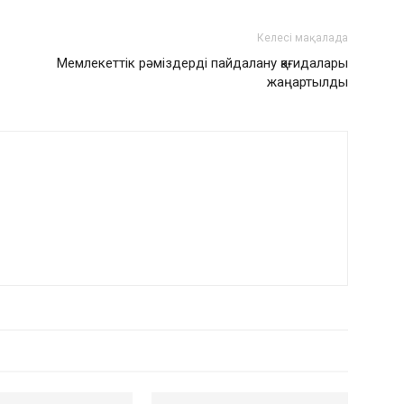
Келесі мақалада
Мемлекеттік рәміздерді пайдалану қағидалары
жаңартылды
РДЫҢ КӨП