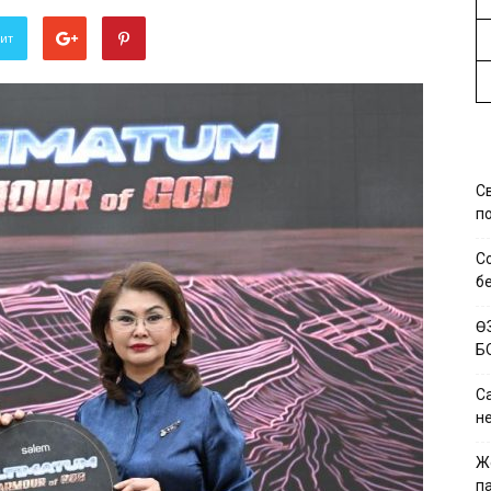
вит
С
по
С
б
Ө
Б
Са
н
Ж
па