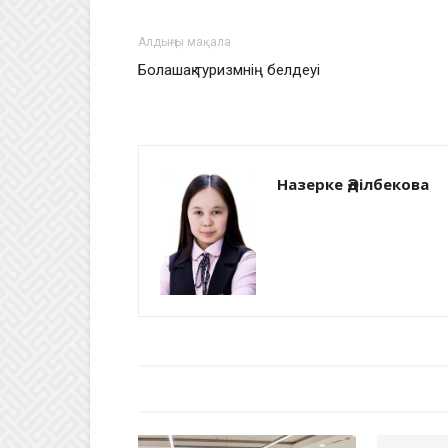
Алдыңғы мақала
Болашақ туризмнің белдеуі
Назерке Әділбекова
БАЙЛАНЫСТЫ МАҚАЛАЛАР
АВТО