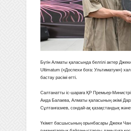
Бүгін Алматы қаласында белгілі актер Джеки
Ultimatum («Доспехи бога: Ультиматум») хал
бастау рәсімі өтті.
Салтанатты іс-шараға ҚР Премьер-Министрі
Аида Балаева, Алматы қаласының әкімі Да
Сұлтанғазиев, сондай-ақ қазақстандық және
Үкімет басшысының орынбасары Джеки Чанн
гуманитарлық байланыстарды дамытуға қосы