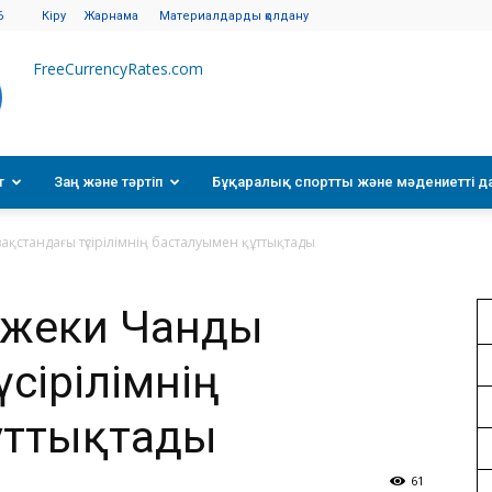
6
Кіру
Жарнама
Материалдарды қолдану
FreeCurrencyRates.com
т
Заң және тәртіп
Бұқаралық спортты және мәдениетті д
қстандағы түсірілімнің басталуымен құттықтады
Джеки Чанды
үсірілімнің
ұттықтады
61