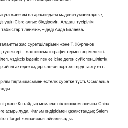
ытуға және екі ел арасындағы мәдени-гуманитарлық
 үшін Сізге алғыс білдіремін. Алдағы түсірілім
абыстар тілеймін», – деді Аида Балаева.
алантты жас суретшілерімен және Т. Жүргенов
түлектері – жас кинематографистермен әңгімелесті.
 үздіксіз ізденіс пен өз ісіне деген сүйіспеншіліктің
әйгілі актерге өздері салған портреттерді тарту етті.
рілім тақтайшасымен естелік суретке түсті. Осылайша
талды.
інің және Қытайдың мемлекеттік кинокомпаниясы China
еге асырылуда. Фильм өндірісімен қазақстандық Sәlem
illion Target компаниясы айналысады.