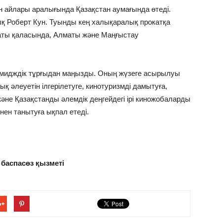
ан айлары аралығында Қазақстан аумағында өтеді.
қ Роберт Кун. Туынды кең халықаралық прокатқа
лматы қаласында, Алматы және Маңғыстау
 имидждік тұрғыдан маңызды. Оның жүзеге асырылуы
ық әлеуетін ілгерілетуге, кинотуризмді дамытуға,
не Қазақстанды әлемдік деңгейдегі ірі киножобаларды
нен танытуға ықпал етеді.
 баспасөз қызметі