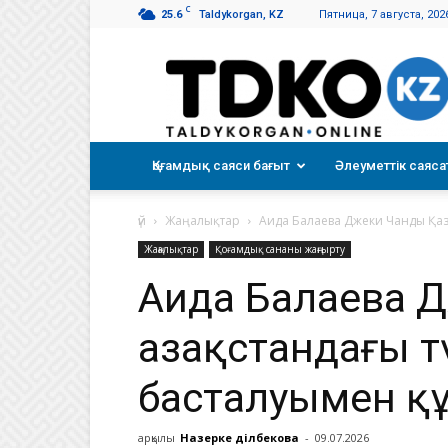
C
25.6
Taldykorgan, KZ
Пятница, 7 августа, 202
Талдықорған
таңы
Қоғамдық саяси бағыт
Әлеуметтік саяса
үй
Жаңалықтар
Аида Балаева Джеки Чанды Қаза
Жаңалықтар
Қоғамдық сананы жаңғырту
Аида Балаева 
Қазақстандағы т
басталуымен қ
арқылы
Назерке Әділбекова
-
09.07.2026