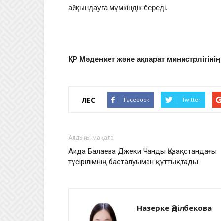
айқындауға мүмкіндік береді.
ҚР Мәдениет және ақпарат министрлігінің
ҮЛЕС
Facebook
Twitter
Алдыңғы мақала
Аида Балаева Джеки Чанды Қазақстандағы
түсірілімнің басталуымен құттықтады
Назерке Әділбекова