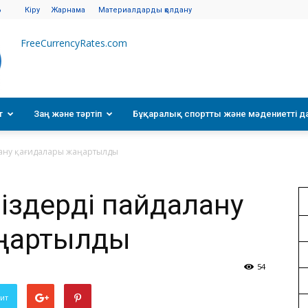
6
Кіру
Жарнама
Материалдарды қолдану
FreeCurrencyRates.com
т
Заң және тәртіп
Бұқаралық спортты және мәдениетті д
лану қағидалары жаңартылды
міздерді пайдалану
ңартылды
54
вит