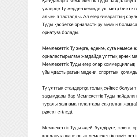
Қағидаларға Мемлекеттік Туды пайдалануға қ
үйлерде Ту жерден кемінде үш метр биіктік
алынып тасталды. Ал егер ғимараттың сәул
Туды қасбетке орналастыру мүмкін болмаса
орнатуға болады.
Мемлекеттік Ту жерге, еденге, суға немесе өз
орналастырылған жағдайда ұлттық өрнек ма
Мемлекеттік Туды егер олар коммерциялық 
ұйымдастыратын мәдени, спорттық, қоғамды
Ту ұлттық стандартқа толық сәйкес болуы тиі
зақымдары бар Мемлекеттік Туды пайдалан
туралы заңнама талаптары сақталған жағда
рұқсат етіледі.
Мемлекеттік Туды әдейі бүлдіруге, жоюға, өр
қолдануға және оның мемлекеттік рәміз ретін