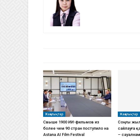
БАЙЛАНЫСТЫ МАҚАЛАЛАР
АВТО
Жаңалықтар
Жаңалықтар
Свыше 1900 ИИ-фильмов из
Соңғы жыл
более чем 90 стран поступило на
сайлауға қ
Astana AI Film Festival
– сауална