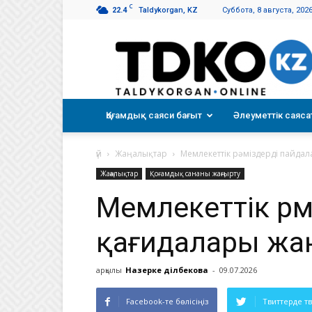
C
22.4
Taldykorgan, KZ
Суббота, 8 августа, 202
Талдықорған
таңы
Қоғамдық саяси бағыт
Әлеуметтік саяса
үй
Жаңалықтар
Мемлекеттік рәміздерді пайда
Жаңалықтар
Қоғамдық сананы жаңғырту
Мемлекеттік рә
қағидалары жа
арқылы
Назерке Әділбекова
-
09.07.2026
Facebook-те бөлісіңіз
Твиттерде т