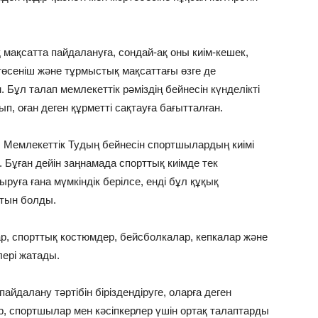
мақсатта пайдалануға, сондай-ақ оны киім-кешек,
төсеніш және тұрмыстық мақсаттағы өзге де
Бұл талап мемлекеттік рәміздің бейнесін күнделікті
 оған деген құрметті сақтауға бағытталған.
ес, Мемлекеттік Тудың бейнесін спортшылардың киімі
 Бұған дейін заңнамада спорттық киімде тек
уға ғана мүмкіндік берілсе, енді бұл құқық
атын болды.
р, спорттық костюмдер, бейсболкалар, кепкалар және
лері жатады.
 пайдалану тәртібін біріздендіруге, оларға деген
р, спортшылар мен кәсіпкерлер үшін ортақ талаптарды