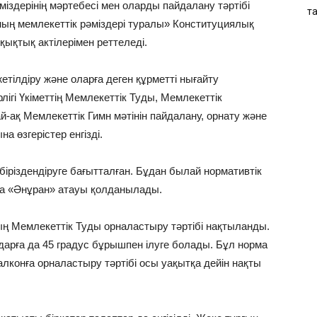
іздерінің мәртебесі мен оларды пайдалану тәртібі
т
ың мемлекеттік рәміздері туралы» Конституциялық
ұқықтық актілерімен реттеледі.
етілдіру және оларға деген құрметті нығайту
ігі Үкіметтің Мемлекеттік Туды, Мемлекеттік
-ақ Мемлекеттік Гимн мәтінін пайдалану, орнату және
а өзгерістер енгізді.
ы біріздендіруге бағытталған. Бұдан былай нормативтік
на «Әнұран» атауы қолданылады.
ң Мемлекеттік Туды орналастыру тәртібі нақтыланды.
ндарға да 45 градус бұрышпен ілуге болады. Бұл норма
лконға орналастыру тәртібі осы уақытқа дейін нақты