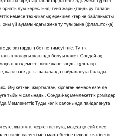
атысты бірқатар талаптар да енгізілді. Жеке тұрғын
те орнатылуы керек. Енді түнгі жарықтандыру талабы
еттік немесе техникалық ерекшеліктеріне байланысты
, оны үй аумағындағы жеке ту тұғырына (флагштокқа)
ге де заттардың бетіне тимеуі тиіс. Ту тік
таның жоғарғы жағында болуы қажет. Сондай-ақ
мақсат көздемесе, жеке және заңды тұлғалар
қ және өзге де іс-шараларда пайдалануға болады.
с. Өңі кеткен, жыртылған, кірлеген немесе өзге де
уға тыйым салынады. Сондай-ақ мемлекеттік рәміздер
йда Мемлекеттік Туды көлік салонында пайдалануға
теуге, жыртуға, жерге тастауға, мақсатқа сай емес
дегі қадір-қасиеті мен мәртебесіне нұқсан келтіретін