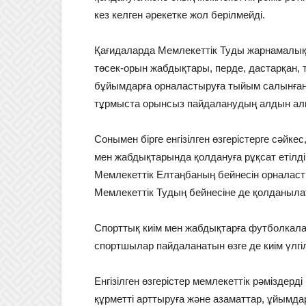
кез келген әрекетке жол берілмейді.
Қағидаларда Мемлекеттік Туды жарнамалық 
төсек-орын жабдықтары, перде, дастарқан, 
бұйымдарға орналастыруға тыйым салынған. 
тұрмыста орынсыз пайдаланудың алдын алып,
Сонымен бірге енгізілген өзгерістерге сәйк
мен жабдықтарында қолдануға рұқсат етілді.
Мемлекеттік Елтаңбаның бейнесін орналастыр
Мемлекеттік Тудың бейнесіне де қолданыл
Спорттық киім мен жабдықтарға футболкала
спортшылар пайдаланатын өзге де киім үлгі
Енгізілген өзгерістер мемлекеттік рәміздерді
құрметті арттыруға және азаматтар, ұйымда