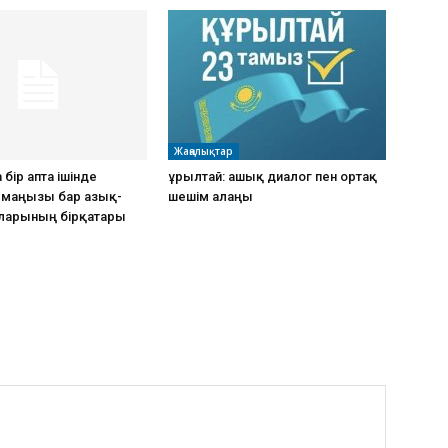
Жаңалықтар
 бір апта ішінде
Құрылтай: ашық диалог пен ортақ
к маңызы бар азық-
шешім алаңы
рларының бірқатары
ы