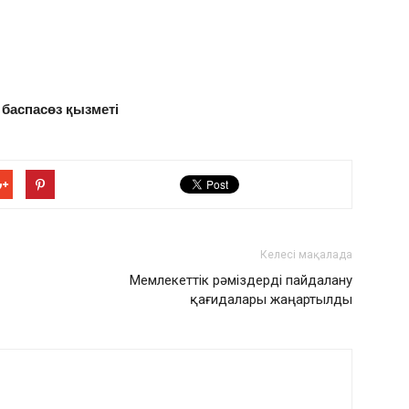
 баспасөз қызметі
Келесі мақалада
Мемлекеттік рәміздерді пайдалану
қағидалары жаңартылды