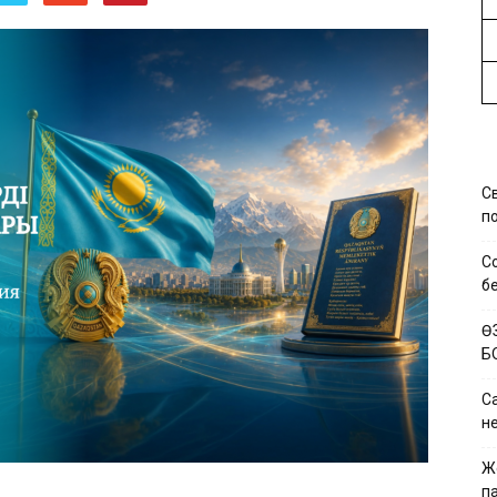
С
по
С
б
Ө
Б
Са
н
Ж
па