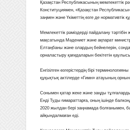
Қазақстан Республикасының мемлекеттік рәм
Конституциямен, «Қазақстан Республикасын
заңмен және Үкіметтің өзге де нормативтік қ
Мемлекеттік рәміздерді пайдалану тәртібін ж
мақсатында Мәдениет және ақпарат министрл
Елтаңбаны және олардың бейнелерін, сондай
орналастыру қағидаларын бекітетін қаулысын
Енгізілген өзгерістердің бірі терминологиян
құқықтық актілерде «Гимн» атауының орны
Сонымен қатар жеке және заңды тұлғаларды
Енді Туды ғимараттарға, оның ішінде балко
2020 жылдан бері заңнамада болғанымен, ба
айқындалмаған еді.