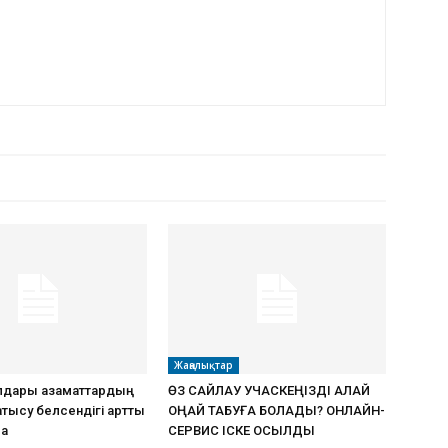
РДЫҢ КӨП
Жаңалықтар
дары азаматтардың
ӨЗ САЙЛАУ УЧАСКЕҢІЗДІ ҚАЛАЙ
атысу белсендігі артты
ОҢАЙ ТАБУҒА БОЛАДЫ? ОНЛАЙН-
ма
СЕРВИС ІСКЕ ҚОСЫЛДЫ