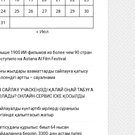
24
25
26
27
28
29
30
31
« Июл
выше 1900 ИИ-фильмов из более чем 90 стран
ступило на Astana AI Film Festival
оңғы жылдары азаматтардың сайлауға қатысу
елсендігі артты – сауалнама
З САЙЛАУ УЧАСКЕҢІЗДІ ҚАЛАЙ ОҢАЙ ТАБУҒА
ОЛАДЫ? ОНЛАЙН-СЕРВИС ІСКЕ ҚОСЫЛДЫ
йлауалды күнтәртібі өңірлердің сұранысы
егізінде қалыптасып жатыр
етісудағы құрылыс: биыл 64 нысан
йдалануға беріліп, 3300-ден астам пәтер