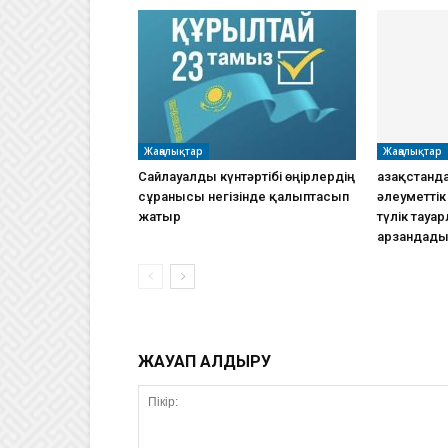
Жаңалықтар
Жаңалықтар
Сайлауалды күнтәртібі өңірлердің
Қазақстанда
сұранысы негізінде қалыптасып
әлеуметті
жатыр
түлік тауа
арзандад
ЖАУАП ҚАЛДЫРУ