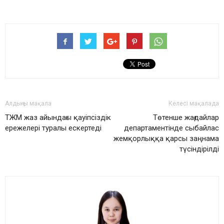
Алдыңғы мақала
Келесі мақалада
ТЖМ жаз айындағы қауіпсіздік
Төтенше жағдайлар
ережелері туралы ескертеді
департаментінде сыбайлас
жемқорлыққа қарсы заңнама
түсіндірілді