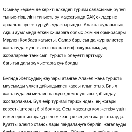
Осынау көркем де көрікті өлкедегі туризм саласының бүгінгі
тыныс-тіршілігін таныстыру мақсатында БАҚ өкілдеріне
арналған пресс-тур ұйымдастырылды. Алакөл ауданының
Ақши ауылында өткен іс-шараға облыс әкімінің орынбасары
Марлен Көлбаев қатысты. Сапар барысында журналистер
жағалауда жүзеге асып жатқан инфрақұрылымдық
жобалармен танысып, туристік әлеуетті арттыру
бағытындағы жұмыстарға куә болды.
Бүгінде Жетісудың жауһары атанған Алакөл жаңа туристік
маусымды үлкен дайындықпен қарсы алып отыр. Биыл
жағалауда екі миллионға жуық демалушыны қабылдау
жоспарланған. Бұл өңір туризмі тарихындағы ең жоғары
көрсеткіштердің бірі болмақ. Осы мақсатқа қол жеткізу үшін
инженерлік инфрақұрылым кезең-кезеңімен жаңғыртылуда.
Қуатты электр стансылары пайдалануға беріліп, жағалауды
бекіту жұмыстары қарқын алған. Өйткені жыл сайын көл