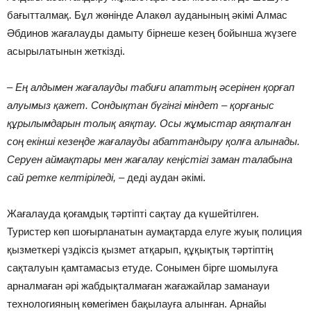
бағытталмақ. Бұл жөнінде Алакөл ауданының әкімі Алмас
Әбдинов жағалауды дамыту бірнеше кезең бойынша жүзеге
асырылатынын жеткізді.
– Ең алдымен жағалауды табиғи апаттың әсерінен қорғап
алуымыз қажет. Сондықтан бүгінгі міндет – қорғаныс
құрылымдарын толық аяқтау. Осы жұмыстар аяқталған
соң екінші кезеңде жағалауды абаттандыру қолға алынады.
Серуен аймақтары мен жағалау кеңістігі заман талабына
сай ретке келтіріледі,
– деді аудан әкімі.
Жағалауда қоғамдық тәртіпті сақтау да күшейтілген.
Туристер көп шоғырланатын аумақтарда елуге жуық полиция
қызметкері үздіксіз қызмет атқарып, құқықтық тәртіптің
сақталуын қамтамасыз етуде. Сонымен бірге шомылуға
арналмаған әрі жабдықталмаған жағажайлар заманауи
технологияның көмегімен бақылауға алынған. Арнайы