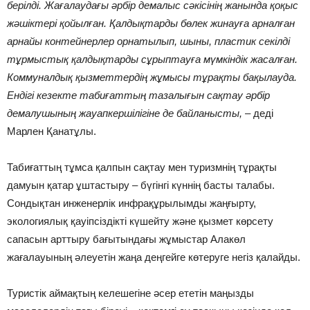
берілді. Жағалаудағы әрбір демалыс сәкісінің жанында қоқыс
жәшіктері қойылған. Қалдықтарды бөлек жинауға арналған
арнайы контейнерлер орнатылып, шыны, пластик секілді
тұрмыстық қалдықтарды сұрыптауға мүмкіндік жасалған.
Коммуналдық қызметтердің жұмысы тұрақты бақылауда.
Ендігі кезекте табиғаттың тазалығын сақтау әрбір
демалушының жауапкершілігіне де байланысты,
– деді
Марлен Қанатұлы.
Табиғаттың тұмса қалпын сақтау мен туризмнің тұрақты
дамуын қатар ұштастыру – бүгінгі күннің басты талабы.
Сондықтан инженерлік инфрақұрылымды жаңғырту,
экологиялық қауіпсіздікті күшейту және қызмет көрсету
сапасын арттыру бағытындағы жұмыстар Алакөл
жағалауының әлеуетін жаңа деңгейге көтеруге негіз қалайды.
Туристік аймақтың келешегіне әсер ететін маңызды