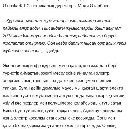
Global» ЖШС техникалық директоры Мәди Отарбаев:
– Құрылыс-монтаж жұмыстарының шамамен жетпіс
пайызы аяқталды. Нысандағы жұмыстарды биыл аяқтап,
2027 жылдың маусым айында толық пайдалануға беруді
жоспарлап отырмыз. Сол кезде барлық нысан орталық кәріз
жүйесіне қосылады,
– дейді.
Экологиялық инфрақұрылыммен қатар, көп жылдан бері
туристік аймақтың өзекті мәселесіне айналған электр
энергиясының тапшылығы да кезең-кезеңімен шешімін
тапқан. Бұған дейін демалыс маусымы қызған шақта электр
желісіне түсетін жүктеменің артуы салдарынан жарықтың жиі
үзілуі кәсіпкерлер мен келушілерге қолайсыздық туғызатын.
Биыл бұл түйткілдің түйіні тарқатылып, Ақши ауылында екі
жаңа электр қосалқы стансысы іске қосылды. Сонымен
қатар 57 шақырым жаңа электр желісі тартылды. Соның