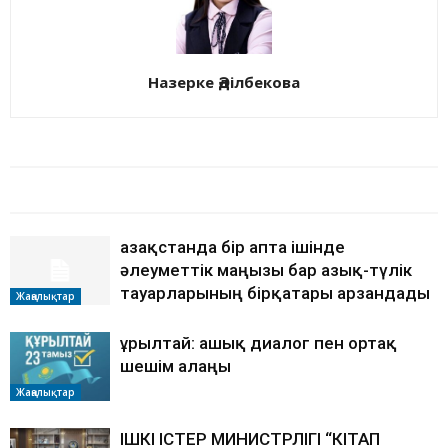
Назерке Әділбекова
БАЙЛАНЫСТЫ МАҚАЛАЛАР
АВТОРДЫҢ КӨП
Қазақстанда бір апта ішінде
әлеуметтік маңызы бар азық-түлік
тауарларының бірқатары арзандады
Жаңалықтар
Құрылтай: ашық диалог пен ортақ
шешім алаңы
Жаңалықтар
ІШКІ ІСТЕР МИНИСТРЛІГІ “КІТАП