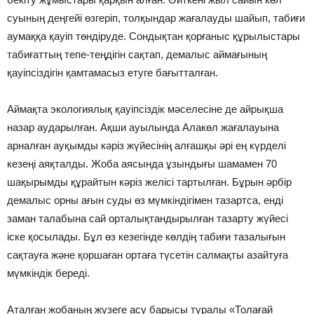
суының деңгейі өзгеріп, толқындар жағалауды шайып, табиғи
аумаққа қауіп төндіруде. Сондықтан қорғаныс құрылыстары
табиғаттың тепе-теңдігін сақтап, демалыс аймағының
қауіпсіздігін қамтамасыз етуге бағытталған.
Аймақта экологиялық қауіпсіздік мәселесіне де айрықша
назар аударылған. Ақши ауылында Алакөл жағалауына
арналған ауқымды кәріз жүйесінің алғашқы әрі ең күрделі
кезеңі аяқталды. Жоба аясында ұзындығы шамамен 70
шақырымды құрайтын кәріз желісі тартылған. Бұрын әрбір
демалыс орны ағын суды өз мүмкіндігімен тазартса, енді
заман талабына сай орталықтандырылған тазарту жүйесі
іске қосылады. Бұл өз кезегінде көлдің табиғи тазалығын
сақтауға және қоршаған ортаға түсетін салмақты азайтуға
мүмкіндік береді.
Аталған жобаның жүзеге асу барысы туралы «Толағай