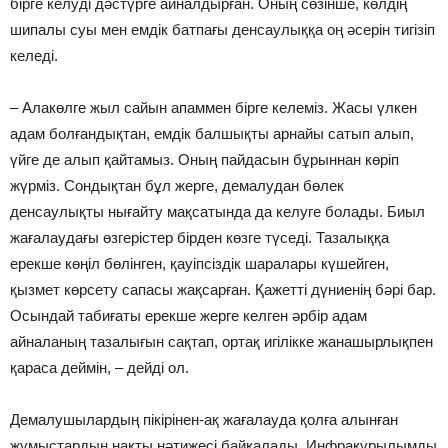
бірге келуді дәстүрге айналдырған. Оның сөзінше, көлдің
шипалы суы мен емдік батпағы денсаулыққа оң әсерін тигізіп
келеді.
– Алакөлге жыл сайын апаммен бірге келеміз. Жасы үлкен
адам болғандықтан, емдік балшықты арнайы сатып алып,
үйге де алып қайтамыз. Оның пайдасын бұрыннан көріп
жүрміз. Сондықтан бұл жерге, демалудан бөлек
денсаулықты нығайту мақсатында да келуге болады. Биыл
жағалаудағы өзгерістер бірден көзге түседі. Тазалыққа
ерекше көңіл бөлінген, қауіпсіздік шаралары күшейген,
қызмет көрсету сапасы жақсарған. Қажетті дүниенің бәрі бар.
Осындай табиғаты ерекше жерге келген әрбір адам
айналаның тазалығын сақтап, ортақ игілікке жанашырлықпен
қараса деймін, – дейді ол.
Демалушылардың пікірінен-ақ жағалауда қолға алынған
жұмыстардың нақты нәтижесі байқалады. Инфрақұрылымды