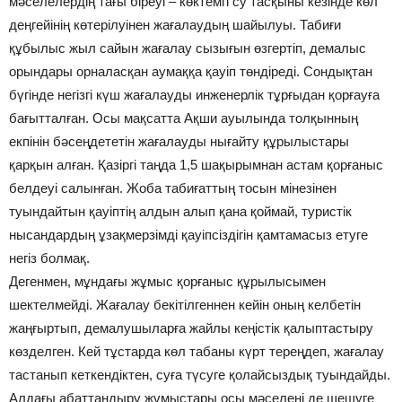
мәселелердің тағы біреуі – көктемгі су тасқыны кезінде көл
деңгейінің көтерілуінен жағалаудың шайылуы. Табиғи
құбылыс жыл сайын жағалау сызығын өзгертіп, демалыс
орындары орналасқан аумаққа қауіп төндіреді. Сондықтан
бүгінде негізгі күш жағалауды инженерлік тұрғыдан қорғауға
бағытталған. Осы мақсатта Ақши ауылында толқынның
екпінін бәсеңдететін жағалауды нығайту құрылыстары
қарқын алған. Қазіргі таңда 1,5 шақырымнан астам қорғаныс
белдеуі салынған. Жоба табиғаттың тосын мінезінен
туындайтын қауіптің алдын алып қана қоймай, туристік
нысандардың ұзақмерзімді қауіпсіздігін қамтамасыз етуге
негіз болмақ.
Дегенмен, мұндағы жұмыс қорғаныс құрылысымен
шектелмейді. Жағалау бекітілгеннен кейін оның келбетін
жаңғыртып, демалушыларға жайлы кеңістік қалыптастыру
көзделген. Кей тұстарда көл табаны күрт тереңдеп, жағалау
тастанып кеткендіктен, суға түсуге қолайсыздық туындайды.
Алдағы абаттандыру жұмыстары осы мәселені де шешуге