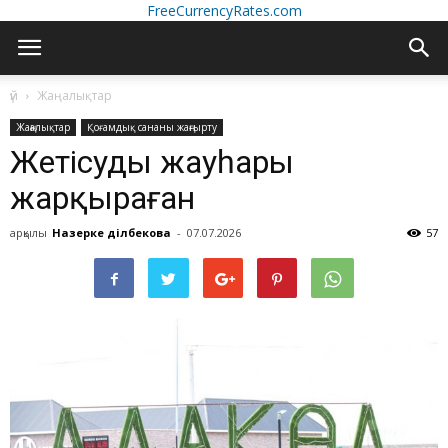
FreeCurrencyRates.com
үй
Жаңалықтар
Жаңалықтар
Қоғамдық сананы жаңғырту
Жетісудың жауһары
жарқыраған
арқылы
Назерке Әділбекова
-
07.07.2026
57