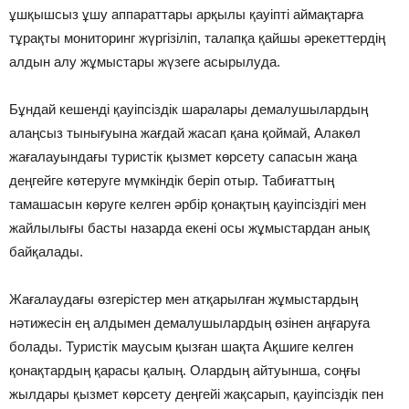
ұшқышсыз ұшу аппараттары арқылы қауіпті аймақтарға
тұрақты мониторинг жүргізіліп, талапқа қайшы әрекеттердің
алдын алу жұмыстары жүзеге асырылуда.
Бұндай кешенді қауіпсіздік шаралары демалушылардың
алаңсыз тынығуына жағдай жасап қана қоймай, Алакөл
жағалауындағы туристік қызмет көрсету сапасын жаңа
деңгейге көтеруге мүмкіндік беріп отыр. Табиғаттың
тамашасын көруге келген әрбір қонақтың қауіпсіздігі мен
жайлылығы басты назарда екені осы жұмыстардан анық
байқалады.
Жағалаудағы өзгерістер мен атқарылған жұмыстардың
нәтижесін ең алдымен демалушылардың өзінен аңғаруға
болады. Туристік маусым қызған шақта Ақшиге келген
қонақтардың қарасы қалың. Олардың айтуынша, соңғы
жылдары қызмет көрсету деңгейі жақсарып, қауіпсіздік пен