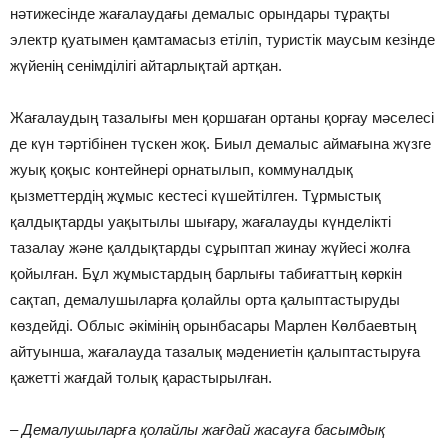
нәтижесінде жағалаудағы демалыс орындары тұрақты
электр қуатымен қамтамасыз етіліп, туристік маусым кезінде
жүйенің сенімділігі айтарлықтай артқан.
Жағалаудың тазалығы мен қоршаған ортаны қорғау мәселесі
де күн тәртібінен түскен жоқ. Биыл демалыс аймағына жүзге
жуық қоқыс контейнері орнатылып, коммуналдық
қызметтердің жұмыс кестесі күшейтілген. Тұрмыстық
қалдықтарды уақытылы шығару, жағалауды күнделікті
тазалау және қалдықтарды сұрыптап жинау жүйесі жолға
қойылған. Бұл жұмыстардың барлығы табиғаттың көркін
сақтап, демалушыларға қолайлы орта қалыптастыруды
көздейді. Облыс әкімінің орынбасары Марлен Көлбаевтың
айтуынша, жағалауда тазалық мәдениетін қалыптастыруға
қажетті жағдай толық қарастырылған.
– Демалушыларға қолайлы жағдай жасауға басымдық