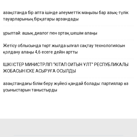
Қазақстанда бір апта ішінде әлеуметтік маңызы бар азық-түлік
тауарларының бірқатары арзандады
Құрылтай: ашық диалог пен ортақ шешім алаңы
Жетісу облысында төрт жылда ылғал сақтау технологиясын
қолдану алаңы 4,6 есеге дейін артты
ІШКІ ІСТЕР МИНИСТРЛІГІ “КІТАП ОҚИТЫН ҰЛТ” РЕСПУБЛИКАЛЫҚ
ЖОБАСЫН ІСКЕ АСЫРУҒА ҚОСЫЛДЫ
Қазақстандағы білім беру жүйесі қандай болады: партиялар өз
ұсыныстарын таныстырды