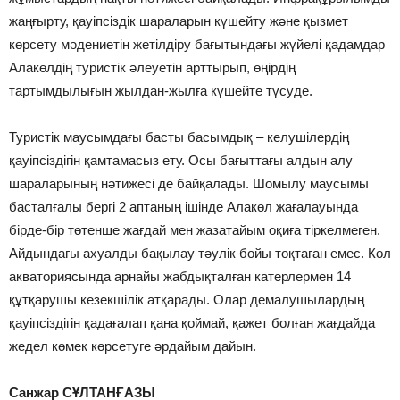
жаңғырту, қауіпсіздік шараларын күшейту және қызмет
көрсету мәдениетін жетілдіру бағытындағы жүйелі қадамдар
Алакөлдің туристік әлеуетін арттырып, өңірдің
тартымдылығын жылдан-жылға күшейте түсуде.
Туристік маусымдағы басты басымдық – келушілердің
қауіпсіздігін қамтамасыз ету. Осы бағыттағы алдын алу
шараларының нәтижесі де байқалады. Шомылу маусымы
басталғалы бергі 2 аптаның ішінде Алакөл жағалауында
бірде-бір төтенше жағдай мен жазатайым оқиға тіркелмеген.
Айдындағы ахуалды бақылау тәулік бойы тоқтаған емес. Көл
акваториясында арнайы жабдықталған катерлермен 14
құтқарушы кезекшілік атқарады. Олар демалушылардың
қауіпсіздігін қадағалап қана қоймай, қажет болған жағдайда
жедел көмек көрсетуге әрдайым дайын.
Санжар СҰЛТАНҒАЗЫ