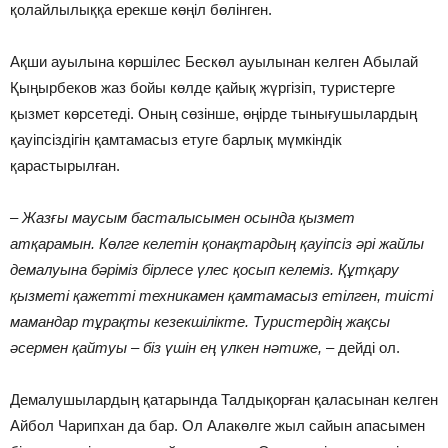
қолайлылыққа ерекше көңіл бөлінген.
Ақши ауылына көршілес Бескөл ауылынан келген Абылай
Қыңырбеков жаз бойы көлде қайық жүргізіп, туристерге
қызмет көрсетеді. Оның сөзінше, өңірде тынығушылардың
қауіпсіздігін қамтамасыз етуге барлық мүмкіндік
қарастырылған.
– Жазғы маусым басталысымен осында қызмет
атқарамын. Көлге келетін қонақтардың қауіпсіз әрі жайлы
демалуына бәріміз бірлесе үлес қосып келеміз. Құтқару
қызметі қажетті техникамен қамтамасыз етілген, тиісті
мамандар тұрақты кезекшілікте. Туристердің жақсы
әсермен қайтуы – біз үшін ең үлкен нәтиже,
– дейді ол.
Демалушылардың қатарында Талдықорған қаласынан келген
Айбол Чарипхан да бар. Ол Алакөлге жыл сайын апасымен