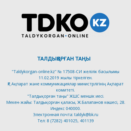
ТАЛДЫҚОРҒАН ТАҢЫ
"Taldykorgan-online.kz" № 17508-СИ желілік басылымы
11.02.2019 жылы тіркелген.
ҚР Ақпарат және коммуникациялар министрлігінің Ақпарат
комитеті.
"Талдықорған таңы" ЖШС меншік иесі.
Мекен-жайы: Талдықорған қаласы, Ж.Балапанов көшесі, 28.
Индекс 040000.
Электронная почта: taldyk@bk.ru
Тел: 8 (7282) 401025, 401139