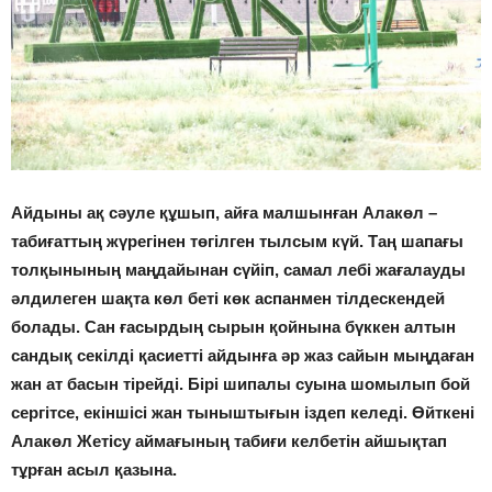
Айдыны ақ сәуле құшып, айға малшынған Алакөл –
табиғаттың жүрегінен төгілген тылсым күй. Таң шапағы
толқынының маңдайынан сүйіп, самал лебі жағалауды
әлдилеген шақта көл беті көк аспанмен тілдескендей
болады. Сан ғасырдың сырын қойнына бүккен алтын
сандық секілді қасиетті айдынға әр жаз сайын мыңдаған
жан ат басын тірейді. Бірі шипалы суына шомылып бой
сергітсе, екіншісі жан тыныштығын іздеп келеді. Өйткені
Алакөл Жетісу аймағының табиғи келбетін айшықтап
тұрған асыл қазына.