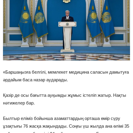
«Баршаңызға белгілі, мемлекет медицина саласын дамытуға
әрдайым баса назар аударады.
Қазір де осы бағытта ауқымды жұмыс істеліп жатыр. Нақты
нәтижелер бар.
Былтыр еліміз бойынша азаматтардың орташа өмір сүру
ұзақтығы 76 жасқа жақындады. Соңғы үш жылда ана өлімі 35