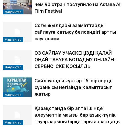
чем 90 стран поступило на Astana AI
Film Festival
Жаңалықтар
Соңғы жылдары азаматтардың
сайлауға қатысу белсендігі артты –
сауалнама
Жаңалықтар
ӨЗ САЙЛАУ УЧАСКЕҢІЗДІ ҚАЛАЙ
ОҢАЙ ТАБУҒА БОЛАДЫ? ОНЛАЙН-
СЕРВИС ІСКЕ ҚОСЫЛДЫ
Жаңалықтар
Сайлауалды күнтәртібі өңірлердің
сұранысы негізінде қалыптасып
жатыр
Жаңалықтар
Қазақстанда бір апта ішінде
әлеуметтік маңызы бар азық-түлік
тауарларының бірқатары арзандады
Жаңалықтар