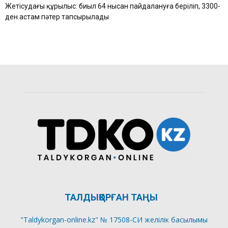
Жетісудағы құрылыс: биыл 64 нысан пайдалануға беріліп, 3300-
ден астам пәтер тапсырылады
ТАЛДЫҚОРҒАН ТАҢЫ
"Taldykorgan-online.kz" № 17508-СИ желілік басылымы