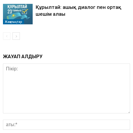
Құрылтай: ашық диалог пен ортақ
шешім алаңы
Жаңалықтар
ЖАУАП ҚАЛДЫРУ