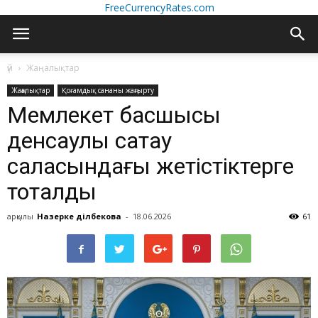
FreeCurrencyRates.com
үй
Жаңалықтар
Жаңалықтар
Қоғамдық сананы жаңғырту
️Мемлекет басшысы
денсаулық сақтау
саласындағы жетістіктерге
тоқталды
арқылы
Назерке Әділбекова
-
18.06.2026
61