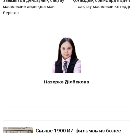
заңымызда денсаулық сақтау
қоғамдық орындарда әдеп
мәселесіне айрықша мән
сақтау мәселесін көтерді
берілді»
Назерке Әділбекова
БАЙЛАНЫСТЫ МАҚАЛАЛАР
АВТОРДЫҢ КӨП
Свыше 1900 ИИ-фильмов из более