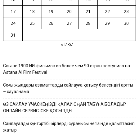
17
18
19
20
21
22
23
24
25
26
27
28
29
30
31
« Июл
Свыше 1900 ИИ-фильмов из более чем 90 стран поступило на
Astana AI Film Festival
Соңғы жылдары азаматтардың сайлауға қатысу белсендігі артты
– сауалнама
ӨЗ САЙЛАУ УЧАСКЕҢІЗДІ ҚАЛАЙ ОҢАЙ ТАБУҒА БОЛАДЫ?
ОНЛАЙН-СЕРВИС ІСКЕ ҚОСЫЛДЫ
Сайлауалды күнтәртібі өңірлердің сұранысы негізінде қалыптасып
жатыр