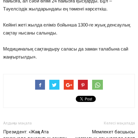
пайызға, ал сәби өлімі 24 пайызға қысқарды. Бұл –
Тәуелсіздік жылдарындағы ең төменгі көрсеткіш.
Кейінгі жеті жылда еліміз бойынша 1300-ге жуық денсаулық
сақтау нысаны салынды.
Медициналық сақтандыру саласы да заман талабына сай
жаңғыртылды».
Алдыңғы мақала
Келесі мақалада
️Президент: «Жаңа Ата
Мемлекет басшысы