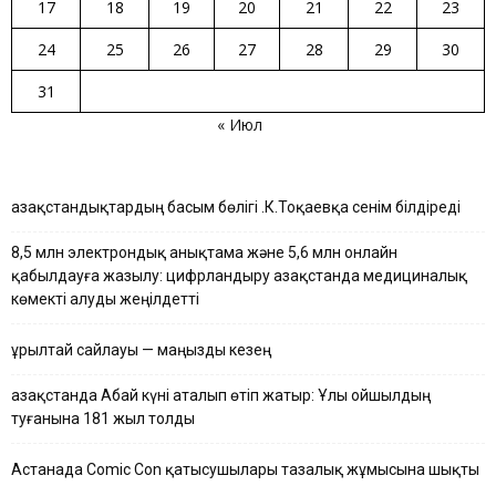
17
18
19
20
21
22
23
24
25
26
27
28
29
30
31
« Июл
Қазақстандықтардың басым бөлігі Қ.К.Тоқаевқа сенім білдіреді
8,5 млн электрондық анықтама және 5,6 млн онлайн
қабылдауға жазылу: цифрландыру Қазақстанда медициналық
көмекті алуды жеңілдетті
Құрылтай сайлауы — маңызды кезең
Қазақстанда Абай күні аталып өтіп жатыр: Ұлы ойшылдың
туғанына 181 жыл толды
Астанада Comic Con қатысушылары тазалық жұмысына шықты