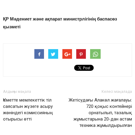
ҚР Мәдениет және ақпарат министрлігінің баспасөз
қызметі
Алдыңғы мақала
Келесі мақалада
Үкіметте мемлекеттік тіл
Жетісудағы Алакөл жағалауы:
саясатын жүзеге асыру
720 қоқыс контейнері
жөніндегі комиссияның
орнатылып, тазалық
отырысы өтті
жұмыстарына 20-дан астам
техника жұмылдырылған