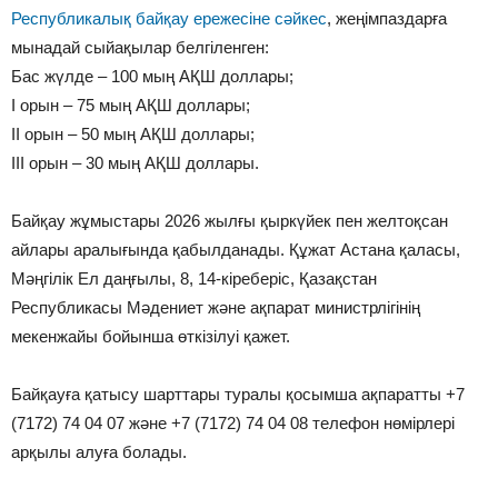
Республикалық байқау ережесіне сәйкес
, жеңімпаздарға
мынадай сыйақылар белгіленген:
Бас жүлде – 100 мың АҚШ доллары;
I орын – 75 мың АҚШ доллары;
II орын – 50 мың АҚШ доллары;
III орын – 30 мың АҚШ доллары.
Байқау жұмыстары 2026 жылғы қыркүйек пен желтоқсан
айлары аралығында қабылданады. Құжат Астана қаласы,
Мәңгілік Ел даңғылы, 8, 14-кіреберіс, Қазақстан
Республикасы Мәдениет және ақпарат министрлігінің
мекенжайы бойынша өткізілуі қажет.
Байқауға қатысу шарттары туралы қосымша ақпаратты +7
(7172) 74 04 07 және +7 (7172) 74 04 08 телефон нөмірлері
арқылы алуға болады.