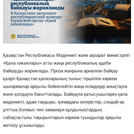
Қазақстан Республикасы Мәдениет және ақпарат министрлігі
«Қала хикаялары» атты жаңа республикалық әдеби
байқауды жариялады. Проза жанрына арналған байқау
қазіргі Қазақстан қалаларының тыныс-тіршілігін көркем
шығармалар арқылы бейнелейтін жаңа есімдерді анықтауға
және қолдауға бағытталады. Байқауға қатысушыларға қала
мәдениеті, адам тағдыры, қоғамдағы өзгерістер, сондай-ақ
ұлттық болмыс пен заманауи құндылықтардың
сабақтастығы тақырыптарын көркем туындылар арқылы
жеткізу ұсынылады.