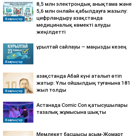
8,5 млн электрондық анықтама және
5,6 млн онлайн қабылдауға жазылу:
цифрландыру Қазақстанда
Жаңалықтар
медициналық көмекті алуды
жеңілдетті
Құрылтай сайлауы — маңызды кезең
Жаңалықтар
Қазақстанда Абай күні аталып өтіп
жатыр: Ұлы ойшылдың туғанына 181
жыл толды
Жаңалықтар
Астанада Comic Con қатысушылары
тазалық жұмысына шықты
Жаңалықтар
Мемлекет басшысы Қасым-Жомарт