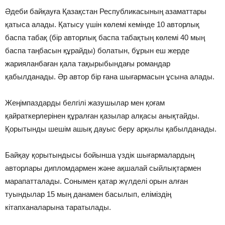
Әдеби байқауға Қазақстан Республикасының азаматтары
қатыса алады. Қатысу үшін көлемі кемінде 10 авторлық
баспа табақ (бір авторлық баспа табақтың көлемі 40 мың
баспа таңбасын құрайды) болатын, бұрын еш жерде
жарияланбаған қала тақырыбындағы романдар
қабылданады. Әр автор бір ғана шығармасын ұсына алады.
Жеңімпаздарды белгілі жазушылар мен қоғам
қайраткерлерінен құралған қазылар алқасы анықтайды.
Қорытынды шешім ашық дауыс беру арқылы қабылданады.
Байқау қорытындысы бойынша үздік шығармалардың
авторлары дипломдармен және ақшалай сыйлықтармен
марапатталады. Сонымен қатар жүлделі орын алған
туындылар 15 мың данамен басылып, еліміздің
кітапханаларына таратылады.