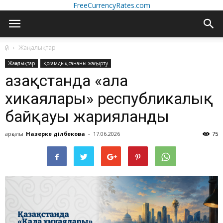
FreeCurrencyRates.com
үй
Жаңалықтар
Жаңалықтар
Қоғамдық сананы жаңғырту
Қазақстанда «Қала
хикаялары» республикалық
байқауы жарияланды
арқылы
Назерке Әділбекова
-
17.06.2026
75