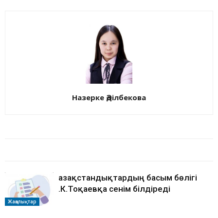
Назерке Әділбекова
БАЙЛАНЫСТЫ МАҚАЛАЛАР
АВТОРДЫҢ КӨП
Қазақстандықтардың басым бөлігі
Қ.К.Тоқаевқа сенім білдіреді
Жаңалықтар