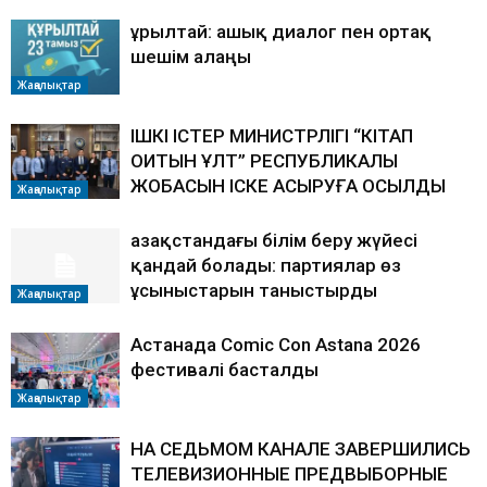
Құрылтай: ашық диалог пен ортақ
шешім алаңы
Жаңалықтар
ІШКІ ІСТЕР МИНИСТРЛІГІ “КІТАП
ОҚИТЫН ҰЛТ” РЕСПУБЛИКАЛЫҚ
ЖОБАСЫН ІСКЕ АСЫРУҒА ҚОСЫЛДЫ
Жаңалықтар
Қазақстандағы білім беру жүйесі
қандай болады: партиялар өз
ұсыныстарын таныстырды
Жаңалықтар
Астанада Comic Con Astana 2026
фестивалі басталды
Жаңалықтар
НА СЕДЬМОМ КАНАЛЕ ЗАВЕРШИЛИСЬ
ТЕЛЕВИЗИОННЫЕ ПРЕДВЫБОРНЫЕ