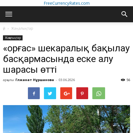
FreeCurrencyRates.com
үй
Жаңалықтар
Жаңалықтар
«Қорғас» шекаралық бақылау
басқармасында еске алу
шарасы өтті
арқылы
Гүлжанат Нұршанова
-
03.06.2026
56