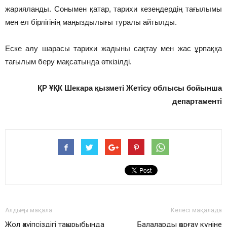
жарияланды. Сонымен қатар, тарихи кезеңдердің тағылымы
мен ел бірлігінің маңыздылығы туралы айтылды.
Еске алу шарасы тарихи жадыны сақтау мен жас ұрпаққа
тағылым беру мақсатында өткізілді.
ҚР ҰҚК Шекара қызметі Жетісу облысы бойынша
департаменті
Алдыңғы мақала
Келесі мақалада
Жол қауіпсіздігі тақырыбында
Балаларды қорғау күніне