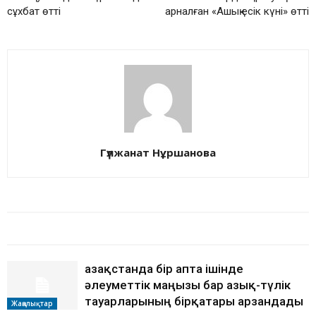
сұхбат өтті
арналған «Ашық есік күні» өтті
Гүлжанат Нұршанова
БАЙЛАНЫСТЫ МАҚАЛАЛАР
АВТОРДЫҢ КӨП
Қазақстанда бір апта ішінде
әлеуметтік маңызы бар азық-түлік
тауарларының бірқатары арзандады
Жаңалықтар