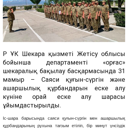
ҚР ҰҚК Шекара қызметі Жетісу облысы
бойынша департаменті «Қорғас»
шекаралық бақылау басқармасында 31
мамыр – Саяси қуғын-сүргін және
ашаршылық құрбандарын еске алу
күніне орай еске алу шарасы
ұйымдастырылды.
Іс-шара барысында саяси қуғын-сүргін мен ашаршылық
құрбандарының рухына тағзым етіліп, бір минут үнсіздік