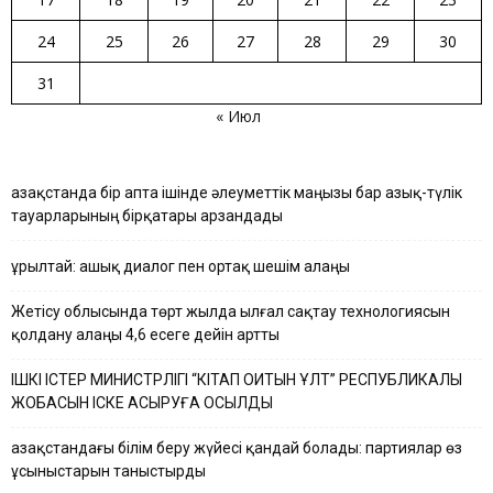
24
25
26
27
28
29
30
31
« Июл
Қазақстанда бір апта ішінде әлеуметтік маңызы бар азық-түлік
тауарларының бірқатары арзандады
Құрылтай: ашық диалог пен ортақ шешім алаңы
Жетісу облысында төрт жылда ылғал сақтау технологиясын
қолдану алаңы 4,6 есеге дейін артты
ІШКІ ІСТЕР МИНИСТРЛІГІ “КІТАП ОҚИТЫН ҰЛТ” РЕСПУБЛИКАЛЫҚ
ЖОБАСЫН ІСКЕ АСЫРУҒА ҚОСЫЛДЫ
Қазақстандағы білім беру жүйесі қандай болады: партиялар өз
ұсыныстарын таныстырды