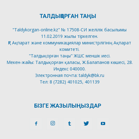
ТАЛДЫҚОРҒАН ТАҢЫ
"Taldykorgan-online.kz" № 17508-СИ желілік басылымы
11.02.2019 жылы тіркелген.
ҚР Ақпарат және коммуникациялар министрлігінің Ақпарат
комитеті.
"Талдықорған таңы" ЖШС меншік иесі.
Мекен-жайы: Талдықорған қаласы, Ж.Балапанов көшесі, 28.
Индекс 040000.
Электронная почта: taldyk@bk.ru
Тел: 8 (7282) 401025, 401139
БІЗГЕ ЖАЗЫЛЫҢЫЗДАР