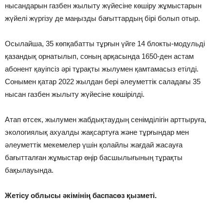
нысандарын газбен жылыту жүйесіне көшіру жұмыстарын
жүйелі жүргізу де маңызды бағыттардың бірі болып отыр.
Осылайша, 35 көпқабатты тұрғын үйге 14 блокты-модульді
қазандық орнатылып, соның арқасында 1650-ден астам
абонент қауіпсіз әрі тұрақты жылумен қамтамасыз етілді.
Сонымен қатар 2022 жылдан бері әлеуметтік саладағы 35
нысан газбен жылыту жүйесіне көшірілді.
Атап өтсек, жылумен жабдықтаудың сенімділігін арттыруға,
экологиялық ахуалды жақсартуға және тұрғындар мен
әлеуметтік мекемелер үшін қолайлы жағдай жасауға
бағытталған жұмыстар өңір басшылығының тұрақты
бақылауында.
Жетісу облысы әкімінің баспасөз қызметі.