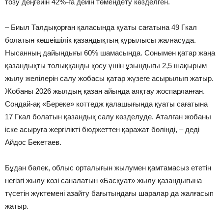
тозу деңгейін 42%-ға дейін төмендету көзделген.
– Биыл Талдықорған қаласында қуаты сағатына 49 Гкал
болатын көшеішілік қазандықтың құрылысы жалғасуда.
Нысанның дайындығы 60% шамасында. Сонымен қатар жаңа
қазандықты толыққанды қосу үшін ұзындығы 2,5 шақырым
жылу желілерін салу жобасы қатар жүзеге асырылып жатыр.
Жобаны 2026 жылдың қазан айында аяқтау жоспарланған.
Сондай-ақ «Береке» коттедж қалашығында қуаты сағатына
17 Гкал болатын қазандық салу көзделуде. Аталған жобаны
іске асыруға жергілікті бюджеттен қаражат бөлінді, – деді
Айдос Бекетаев.
Бұдан бөлек, облыс орталығын жылумен қамтамасыз ететін
негізгі жылу көзі саналатын «Басқуат» жылу қазандығына
түсетін жүктемені азайту бағытындағы шаралар да жалғасып
жатыр.