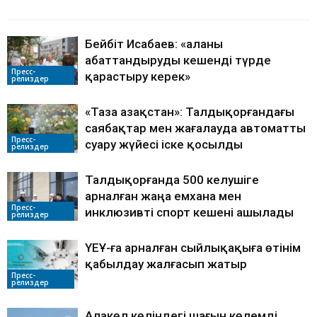
БАЙЛАНЫСТЫ МАҚАЛАЛАР
АВТОРДЫҢ КӨП
Бейбіт Исабаев: «Қаланы
абаттандыруды кешенді түрде
Пресс-
қарастыру керек»
релиздер
«Таза Қазақстан»: Талдықорғандағы
саябақтар мен жағалауда автоматты
Пресс-
суару жүйесі іске қосылды
релиздер
Талдықорғанда 500 келушіге
арналған жаңа емхана мен
Пресс-
инклюзивті спорт кешені ашылады
релиздер
ҮЕҰ-ға арналған сыйлықақыға өтінім
қабылдау жалғасып жатыр
Пресс-
релиздер
Алакөл көліндегі шағын көлемді