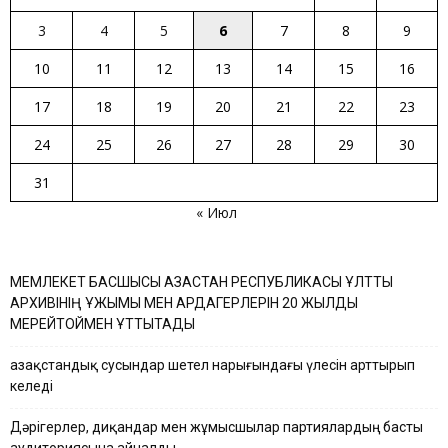
3
4
5
6
7
8
9
10
11
12
13
14
15
16
17
18
19
20
21
22
23
24
25
26
27
28
29
30
31
« Июл
МЕМЛЕКЕТ БАСШЫСЫ ҚАЗАҚСТАН РЕСПУБЛИКАСЫ ҰЛТТЫҚ
АРХИВІНІҢ ҰЖЫМЫ МЕН АРДАГЕРЛЕРІН 20 ЖЫЛДЫҚ
МЕРЕЙТОЙМЕН ҚҰТТЫҚТАДЫ
Қазақстандық сусындар шетел нарығындағы үлесін арттырып
келеді
Дәрігерлер, диқандар мен жұмысшылар партиялардың басты