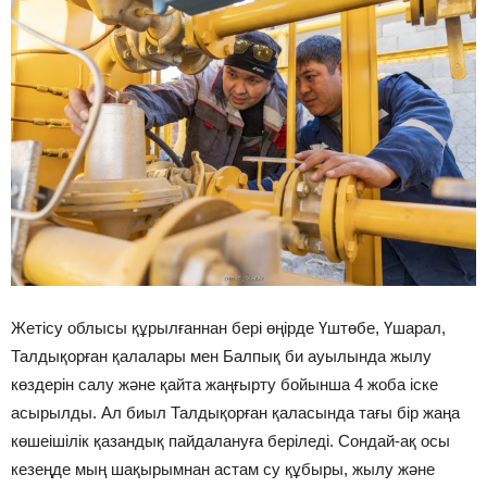
Жетісу облысы құрылғаннан бері өңірде Үштөбе, Үшарал,
Талдықорған қалалары мен Балпық би ауылында жылу
көздерін салу және қайта жаңғырту бойынша 4 жоба іске
асырылды. Ал биыл Талдықорған қаласында тағы бір жаңа
көшеішілік қазандық пайдалануға беріледі. Сондай-ақ осы
кезеңде мың шақырымнан астам су құбыры, жылу және