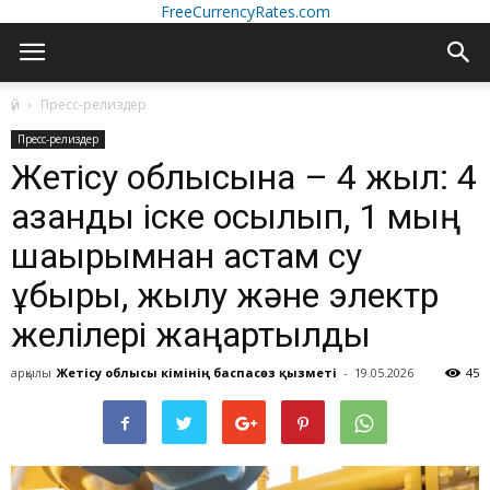
FreeCurrencyRates.com
үй
Пресс-релиздер
Пресс-релиздер
Жетісу облысына – 4 жыл: 4
қазандық іске қосылып, 1 мың
шақырымнан астам су
құбыры, жылу және электр
желілері жаңартылды
арқылы
Жетісу облысы әкімінің баспасөз қызметі
-
19.05.2026
45