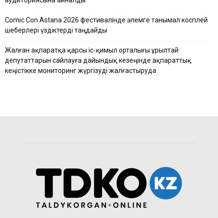
аудиториясына айналды
Comic Con Astana 2026 фестивалінде әлемге танымал косплей
шеберлері үздіктерді таңдайды
Жалған ақпаратқа қарсы іс-қимыл орталығы Құрылтай
депутаттарын сайлауға дайындық кезеңінде ақпараттық
кеңістікке мониторинг жүргізуді жалғастыруда