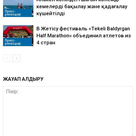
кемелерді бақылау және қадағалау
Пресс-
күшейтілді
релиздер
В Жетісу фестиваль «Tekeli Baldyrgan
Half Marathon» объединил атлетов из
Пресс-
4 стран
релиздер
ЖАУАП ҚАЛДЫРУ