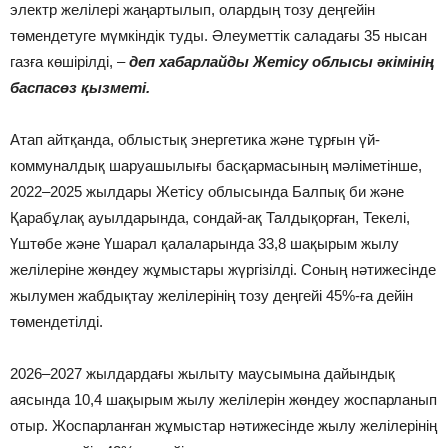
электр желілері жаңартылып, олардың тозу деңгейін
төмендетуге мүмкіндік туды. Әлеуметтік саладағы 35 нысан
газға көшірілді, –
деп хабарлайды
Жетісу облысы әкімінің
баспасөз қызметі.
Атап айтқанда, облыстық энергетика және тұрғын үй-
коммуналдық шаруашылығы басқармасының мәліметінше,
2022–2025 жылдары Жетісу облысында Балпық би және
Қарабұлақ ауылдарында, сондай-ақ Талдықорған, Текелі,
Үштөбе және Үшарал қалаларында 33,8 шақырым жылу
желілеріне жөндеу жұмыстары жүргізілді. Соның нәтижесінде
жылумен жабдықтау желілерінің тозу деңгейі 45%-ға дейін
төмендетілді.
2026–2027 жылдардағы жылыту маусымына дайындық
аясында 10,4 шақырым жылу желілерін жөндеу жоспарланып
отыр. Жоспарланған жұмыстар нәтижесінде жылу желілерінің