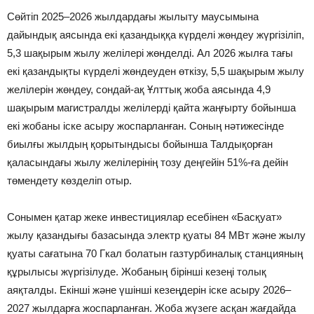
Сөйтіп 2025–2026 жылдардағы жылыту маусымына
дайындық аясында екі қазандыққа күрделі жөндеу жүргізіліп,
5,3 шақырым жылу желілері жөнделді. Ал 2026 жылға тағы
екі қазандықты күрделі жөндеуден өткізу, 5,5 шақырым жылу
желілерін жөндеу, сондай-ақ Ұлттық жоба аясында 4,9
шақырым магистралды желілерді қайта жаңғырту бойынша
екі жобаны іске асыру жоспарланған. Соның нәтижесінде
биылғы жылдың қорытындысы бойынша Талдықорған
қаласындағы жылу желілерінің тозу деңгейін 51%-ға дейін
төмендету көзделіп отыр.
Сонымен қатар жеке инвестициялар есебінен «Басқуат»
жылу қазандығы базасында электр қуаты 84 МВт және жылу
қуаты сағатына 70 Гкал болатын газтурбиналық станцияның
құрылысы жүргізілуде. Жобаның бірінші кезеңі толық
аяқталды. Екінші және үшінші кезеңдерін іске асыру 2026–
2027 жылдарға жоспарланған. Жоба жүзеге асқан жағдайда