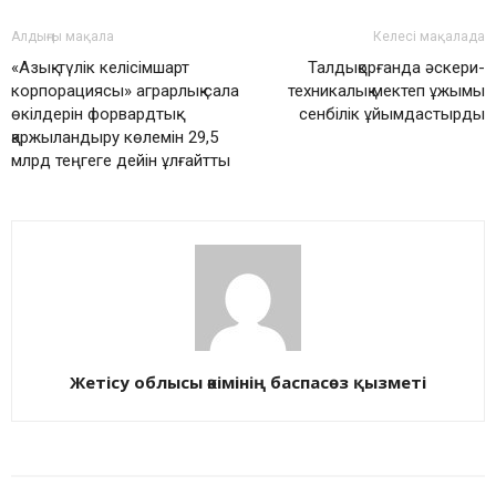
Алдыңғы мақала
Келесі мақалада
«Азық-түлік келісімшарт
Талдықорғанда әскери-
корпорациясы» аграрлық сала
техникалық мектеп ұжымы
өкілдерін форвардтық
сенбілік ұйымдастырды
қаржыландыру көлемін 29,5
млрд теңгеге дейін ұлғайтты
Жетісу облысы әкімінің баспасөз қызметі