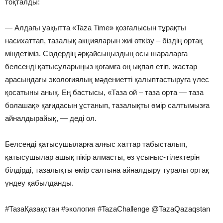
тоқталды:
— Алдағы уақытта «Taza Time» қозғалысын тұрақты
насихаттап, тазалық акцияларын жиі өткізу – біздің ортақ
міндетіміз. Сіздердің әрқайсыңыздың осы шараларға
белсенді қатысуларыңыз қоғамға оң ықпал етіп, жастар
арасындағы экологиялық мәдениетті қалыптастыруға үлес
қосатыны анық. Ең бастысы, «Таза ой – таза орта — таза
болашақ» қағидасын ұстанып, тазалықты өмір салтымызға
айналдырайық, — деді ол.
Белсенді қатысушыларға алғыс хаттар табысталып,
қатысушылар ашық пікір алмасты, өз ұсыныс-тілектерін
білдірді, тазалықты өмір салтына айналдыру туралы ортақ
үндеу қабылданды.
#ТазаҚазақстан #экология #TazaChallenge @TazaQazaqstan