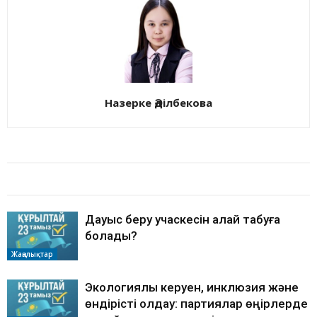
Назерке Әділбекова
БАЙЛАНЫСТЫ МАҚАЛАЛАР
АВТОРДЫҢ КӨП
Дауыс беру учаскесін қалай табуға
болады?
Жаңалықтар
Экологиялық керуен, инклюзия және
өндірісті қолдау: партиялар өңірлерде