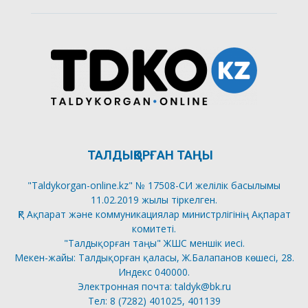
ТАЛДЫҚОРҒАН ТАҢЫ
"Taldykorgan-online.kz" № 17508-СИ желілік басылымы
11.02.2019 жылы тіркелген.
ҚР Ақпарат және коммуникациялар министрлігінің Ақпарат
комитеті.
"Талдықорған таңы" ЖШС меншік иесі.
Мекен-жайы: Талдықорған қаласы, Ж.Балапанов көшесі, 28.
Индекс 040000.
Электронная почта: taldyk@bk.ru
Тел: 8 (7282) 401025, 401139