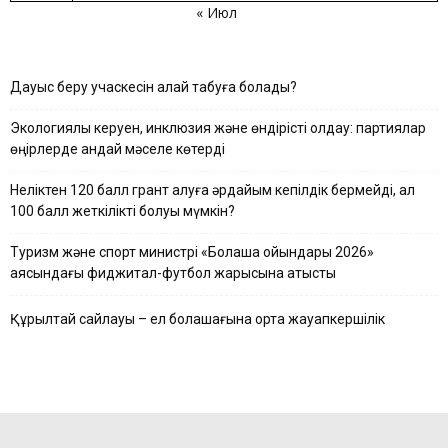
« Июл
Дауыс беру учаскесін қалай табуға болады?
Экологиялық керуен, инклюзия және өндірісті қолдау: партиялар
өңірлерде қандай мәселе көтерді
Неліктен 120 балл грант алуға әрдайым кепілдік бермейді, ал
100 балл жеткілікті болуы мүмкін?
Туризм және спорт министрі «Болашақ ойындары 2026»
аясындағы фиджитал-футбол жарысына қатысты
Құрылтай сайлауы – ел болашағына ортақ жауапкершілік