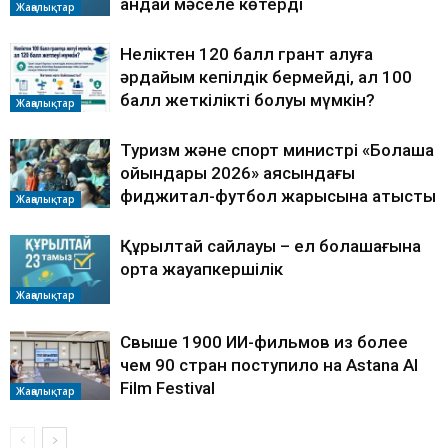
қандай мәселе көтерді
Жаңалықтар
Неліктен 120 балл грант алуға
әрдайым кепілдік бермейді, ал 100
балл жеткілікті болуы мүмкін?
Жаңалықтар
Туризм және спорт министрі «Болашақ
ойындары 2026» аясындағы
фиджитал-футбол жарысына қатысты
Жаңалықтар
Құрылтай сайлауы – ел болашағына
ортақ жауапкершілік
Жаңалықтар
Свыше 1900 ИИ-фильмов из более
чем 90 стран поступило на Astana AI
Film Festival
Жаңалықтар