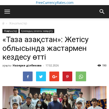
FreeCurrencyRates.com
үй
Жаңалықтар
Жаңалықтар
Қоғамдық сананы жаңғырту
«Таза Қазақстан»: Жетісу
облысында жастармен
кездесу өтті
арқылы
Назерке Әділбекова
-
17.02.2026
190