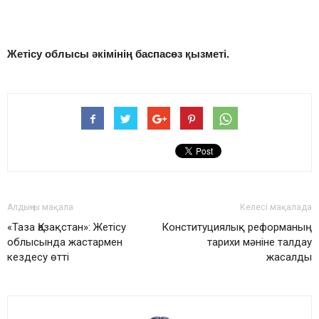
Жетісу облысы әкімінің баспасөз қызметі.
Алдыңғы мақала
Келесі мақалада
«Таза Қазақстан»: Жетісу
Конституциялық реформаның
облысында жастармен
тарихи мәніне талдау
кездесу өтті
жасалды