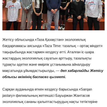
Жетісу облысында «Таза Қазақстан» экологиялық
бағдарламасы аясында «Taza Time: тазалық – ортақ міндет»
тақырыбында жастармен кездесу өтті. Аталған іс-шара
жастардың экологиялық сауатын арттыру, тазалықты
тұрақты әдетке және өмірлік ұстанымына айналдыру
мақсатында ұйымдастырылды, —
деп хабарлайды Жетісу
облысы әкімінің баспасөз қызметі.
Сарқан ауданында өткен кездесу барысында «Sarqan
jastary» филиалының жетекшісі Бауыржан Жантасов
экологиялық сананы қалыптастырудың нақты тетіктеріне