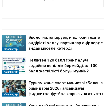
БАЙЛАНЫСТЫ МАҚАЛАЛАР
АВТОРДЫҢ КӨП
Экологиялық керуен, инклюзия және
өндірісті қолдау: партиялар өңірлерде
қандай мәселе көтерді
Жаңалықтар
Неліктен 120 балл грант алуға
әрдайым кепілдік бермейді, ал 100
балл жеткілікті болуы мүмкін?
Жаңалықтар
Туризм және спорт министрі «Болашақ
ойындары 2026» аясындағы
фиджитал-футбол жарысына қатысты
Жаңалықтар
Құрылтай сайлауы – ел болашағына