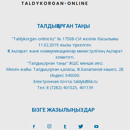
ТАЛДЫҚОРҒАН ТАҢЫ
"Taldykorgan-online.kz" № 17508-СИ желілік басылымы
11.02.2019 жылы тіркелген.
ҚР Ақпарат және коммуникациялар министрлігінің Ақпарат
комитеті.
"Талдықорған таңы" ЖШС меншік иесі.
Мекен-жайы: Талдықорған қаласы, Ж.Балапанов көшесі, 28.
Индекс 040000.
Электронная почта: taldyk@bk.ru
Тел: 8 (7282) 401025, 401139
БІЗГЕ ЖАЗЫЛЫҢЫЗДАР