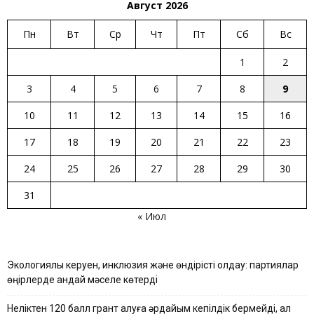
Август 2026
Пн
Вт
Ср
Чт
Пт
Сб
Вс
1
2
3
4
5
6
7
8
9
10
11
12
13
14
15
16
17
18
19
20
21
22
23
24
25
26
27
28
29
30
31
« Июл
Экологиялық керуен, инклюзия және өндірісті қолдау: партиялар
өңірлерде қандай мәселе көтерді
Неліктен 120 балл грант алуға әрдайым кепілдік бермейді, ал