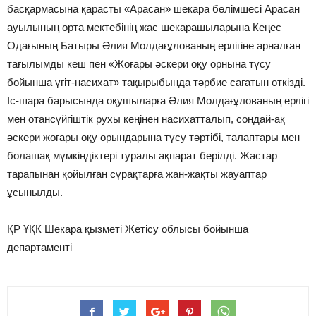
басқармасына қарасты «Арасан» шекара бөлімшесі Арасан
ауылының орта мектебінің жас шекарашыларына Кеңес
Одағының Батыры Әлия Молдағұлованың ерлігіне арналған
тағылымды кеш пен «Жоғары әскери оқу орнына түсу
бойынша үгіт-насихат» тақырыбында тәрбие сағатын өткізді.
Іс-шара барысында оқушыларға Әлия Молдағұлованың ерлігі
мен отансүйгіштік рухы кеңінен насихатталып, сондай-ақ
әскери жоғары оқу орындарына түсу тәртібі, талаптары мен
болашақ мүмкіндіктері туралы ақпарат берілді. Жастар
тарапынан қойылған сұрақтарға жан-жақты жауаптар
ұсынылды.
ҚР ҰҚК Шекара қызметі Жетісу облысы бойынша
департаменті