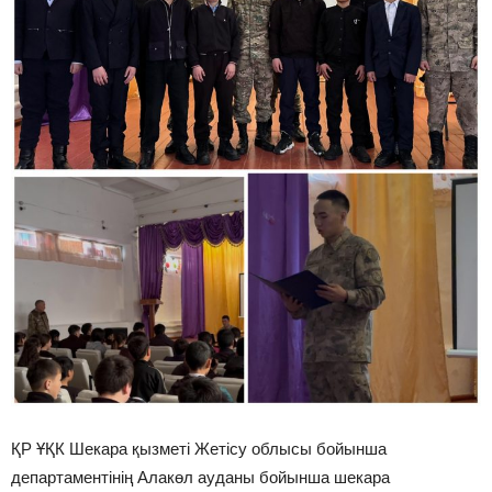
ҚР ҰҚК Шекара қызметі Жетісу облысы бойынша
департаментінің Алакөл ауданы бойынша шекара