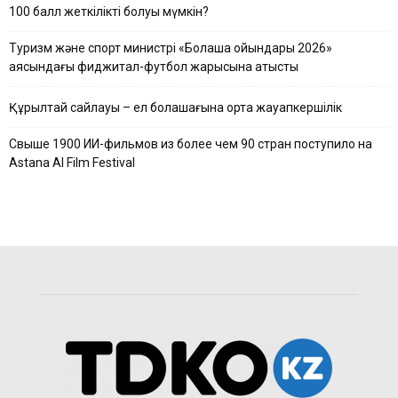
100 балл жеткілікті болуы мүмкін?
Туризм және спорт министрі «Болашақ ойындары 2026»
аясындағы фиджитал-футбол жарысына қатысты
Құрылтай сайлауы – ел болашағына ортақ жауапкершілік
Свыше 1900 ИИ-фильмов из более чем 90 стран поступило на
Astana AI Film Festival