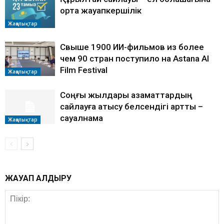
ортақ жауапкершілік
Жаңалықтар
Свыше 1900 ИИ-фильмов из более
чем 90 стран поступило на Astana AI
Film Festival
Жаңалықтар
Соңғы жылдары азаматтардың
сайлауға қатысу белсендігі артты –
сауалнама
Жаңалықтар
ЖАУАП ҚАЛДЫРУ