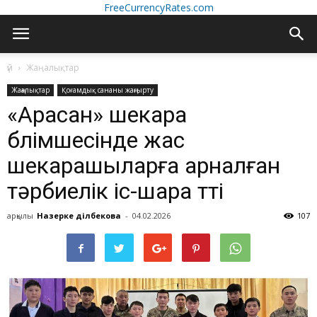
FreeCurrencyRates.com
үй
Жаңалықтар
Жаңалықтар
Қоғамдық сананы жаңғырту
«Арасан» шекара
бөлімшесінде жас
шекарашыларға арналған
тәрбиелік іс-шара өтті
арқылы
Назерке Әділбекова
-
04.02.2026
107