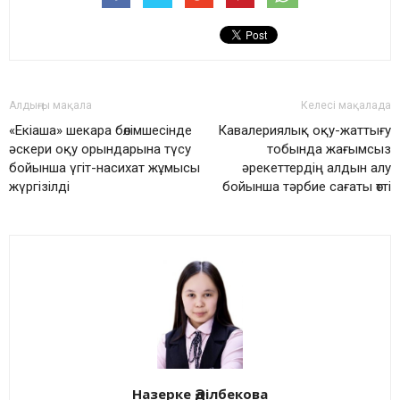
Алдыңғы мақала
Келесі мақалада
«Екіаша» шекара бөлімшесінде
Кавалериялық оқу-жаттығу
әскери оқу орындарына түсу
тобында жағымсыз
бойынша үгіт-насихат жұмысы
әрекеттердің алдын алу
жүргізілді
бойынша тәрбие сағаты өтті
Назерке Әділбекова