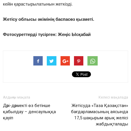
кейін қарастырылатынын жеткізді.
Жетісу облысы әкімінің баспасөз қызметі.
Фотосуреттерді түсірген:
Жеңіс Ысқабай
Алдыңғы мақала
Келесі мақалада
Дәрі-дәрмекті өз бетінше
Жетісуда «Таза Қазақстан»
қабылдау – денсаулыққа
бағдарламасының аясында
қауіп
17,5 шақырым арық желісі
жабдықталады