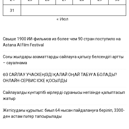
31
« Июл
Свыше 1900 ИИ-фильмов из более чем 90 стран поступило на
Astana AI Film Festival
Соңғы жылдары азаматтардың сайлауға қатысу белсендігі артты
– сауалнама
ӨЗ САЙЛАУ УЧАСКЕҢІЗДІ ҚАЛАЙ ОҢАЙ ТАБУҒА БОЛАДЫ?
ОНЛАЙН-СЕРВИС ІСКЕ ҚОСЫЛДЫ
Сайлауалды күнтәртібі өңірлердің сұранысы негізінде қалыптасып
жатыр
Жетісудағы құрылыс: биыл 64 нысан пайдалануға беріліп, 3300-
ден астам пәтер тапсырылады