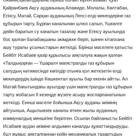
Қайранбаев Ақсу ауданының Алажиде, Молалы, Көлтабан,
Егінсу, Матай, Сарқан ауданының Лепсі елді мекендеріне газ
құбырын тарту, Бұрған каналынан шлюз салып, Үшкөлге
дейін баратын су каналын тазалау және Егінсу ауылында
бос қалған балабақшаны әкімдікке беріп, ішінен кітапхана
ашу туралы ұсыныстарын жеткізді. Бірінші мәселеге қатысты
Бейбіт Исабаев қазір құрылысы аяқталуға жақын қалған
«Талдықорған — Үшарал» магистралды газ құбырын
салудың нәтижесінде көгілдір отынға қол жеткізетін елді
мекендердің ішінде Көшкентал ауылы бар екенін айтты. Ал
Матай бағытындағы ауылдар үшін магистралды газ құбырын
тарту жобасын ІІ кезеңде жүзеге асыру жоспарланатынын
жеткізді. Екінші мәселе бойынша Ақсу ауданы әкімінің
айтуынша, Ащылыөзек каналы өткен жылы ауданның
коммуналдық меншігіне берілген. Осыған байланысты Бейбіт
Исабаев аудан әкіміне алдымен каналды құжаттандыруды,
бұл жұмыс аяқталғаннан кейін механикалық тазартудың