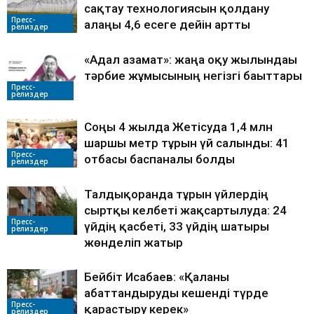
сақтау технологиясын қолдану
Пресс-
алаңы 4,6 есеге дейін артты
релиздер
«Адал азамат»: жаңа оқу жылындағы
тәрбие жұмысының негізгі бағыттары
Пресс-
релиздер
Соңғы 4 жылда Жетісуда 1,4 млн
шаршы метр тұрғын үй салынды: 41
Пресс-
отбасы баспаналы болды
релиздер
Талдықорғанда тұрғын үйлердің
сыртқы келбеті жақсартылуда: 24
Пресс-
үйдің қасбеті, 33 үйдің шатыры
релиздер
жөнделіп жатыр
Бейбіт Исабаев: «Қаланы
абаттандыруды кешенді түрде
Пресс-
қарастыру керек»
релиздер