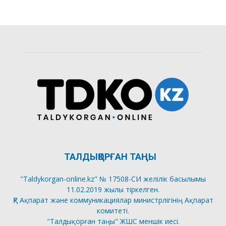
ТАЛДЫҚОРҒАН ТАҢЫ
"Taldykorgan-online.kz" № 17508-СИ желілік басылымы
11.02.2019 жылы тіркелген.
ҚР Ақпарат және коммуникациялар министрлігінің Ақпарат
комитеті.
"Талдықорған таңы" ЖШС меншік иесі.