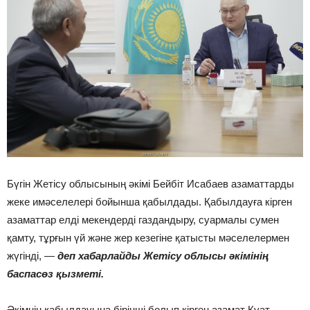
Бүгін Жетісу облысының әкімі Бейбіт Исабаев азаматтарды
жеке имәселелері бойынша қабылдады. Қабылдауға кірген
азаматтар елді мекендерді газдандыру, суармалы сумен
қамту, тұрғын үй және жер кезегіне қатысты мәселелермен
жүгінді, —
деп хабарлайды Жетісу облысы әкімінің
баспасөз қызметі.
Әкімнің қабылдауына бірінші болып кірген азамат Қуат