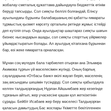
жобалау-сметалық құжаттама дайындауға бюджеттік өтінім
беруді тапсырды. Сол сияқты белгілі болғандай, Егінсу
ауылындағы бұрынғы балабақшаның екі қабатты ғимараты
тұрмыстық қызмет көрсету орталығы ретінде жұмыс істейді
деп күтіліп отыр. Онда ауылдықтар шаштараз сияқты шағын
бизнес нысандарын ашады, сол сияқты спорттық үйірмелер
ұйымдастыратын болады. Ал ауылдық кітапхана бұрыннан
бар, өзі жеке ғимаратта орналасқан.
Мұнан соң мүгедек бала тәрбиелеп отырған ана Эльмира
Акимова тұрғын үй мәселесімен жүгінді. Оның барлық
сауалдарына «Отбасы банк» өкілі жауап беріп, мәселенің
заң аясындағы шешімін түсіндірді. Сол сияқты қабылдауға
келген талдықорғандық Нұрлан Айшымбаев жер кезегінде
тұрғанын айтып, жер учаскесіне қашан қол жеткізетінін
сұрады. Бейбіт Исабаев жер беру мәселесі Талдықорған
қаласын дамытудың Бас жоспары Үкіметте бекітілгеннен