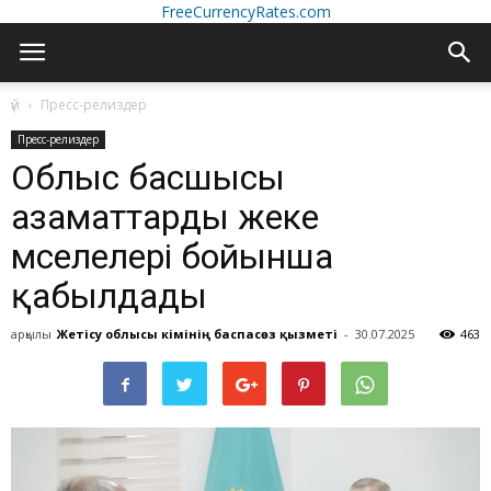
FreeCurrencyRates.com
үй
Пресс-релиздер
Пресс-релиздер
Облыс басшысы
азаматтарды жеке
мәселелері бойынша
қабылдады
арқылы
Жетісу облысы әкімінің баспасөз қызметі
-
30.07.2025
463