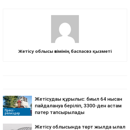
Жетісу облысы әкімінің баспасөз қызметі
БАЙЛАНЫСТЫ МАҚАЛАЛАР
АВТОРДЫҢ КӨП
Жетісудағы құрылыс: биыл 64 нысан
пайдалануға беріліп, 3300-ден астам
Пресс-
пәтер тапсырылады
релиздер
Жетісу облысында төрт жылда ылғал