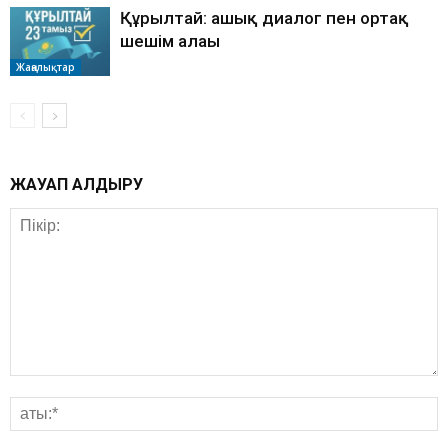
Құрылтай: ашық диалог пен ортақ
шешім алаңы
Жаңалықтар
ЖАУАП ҚАЛДЫРУ