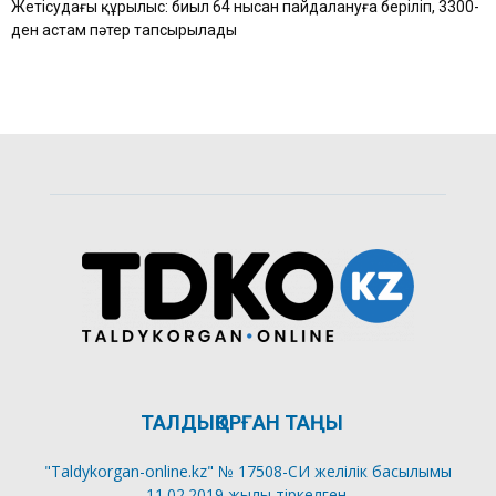
Жетісудағы құрылыс: биыл 64 нысан пайдалануға беріліп, 3300-
ден астам пәтер тапсырылады
ТАЛДЫҚОРҒАН ТАҢЫ
"Taldykorgan-online.kz" № 17508-СИ желілік басылымы
11.02.2019 жылы тіркелген.