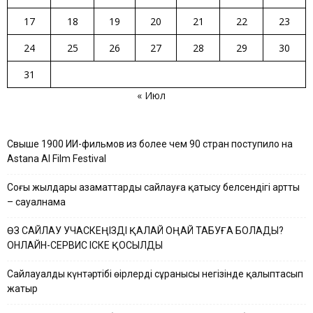
17
18
19
20
21
22
23
24
25
26
27
28
29
30
31
« Июл
Свыше 1900 ИИ-фильмов из более чем 90 стран поступило на
Astana AI Film Festival
Соңғы жылдары азаматтардың сайлауға қатысу белсендігі артты
– сауалнама
ӨЗ САЙЛАУ УЧАСКЕҢІЗДІ ҚАЛАЙ ОҢАЙ ТАБУҒА БОЛАДЫ?
ОНЛАЙН-СЕРВИС ІСКЕ ҚОСЫЛДЫ
Сайлауалды күнтәртібі өңірлердің сұранысы негізінде қалыптасып
жатыр