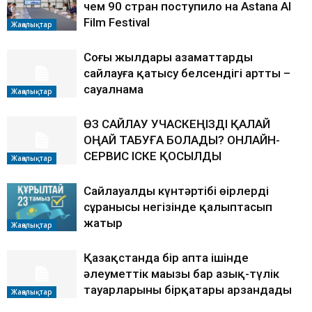
чем 90 стран поступило на Astana AI
Film Festival
Жаңалықтар
Соңғы жылдары азаматтардың
сайлауға қатысу белсендігі артты –
сауалнама
Жаңалықтар
ӨЗ САЙЛАУ УЧАСКЕҢІЗДІ ҚАЛАЙ
ОҢАЙ ТАБУҒА БОЛАДЫ? ОНЛАЙН-
СЕРВИС ІСКЕ ҚОСЫЛДЫ
Жаңалықтар
Сайлауалды күнтәртібі өңірлердің
сұранысы негізінде қалыптасып
жатыр
Жаңалықтар
Қазақстанда бір апта ішінде
әлеуметтік маңызы бар азық-түлік
тауарларының бірқатары арзандады
Жаңалықтар