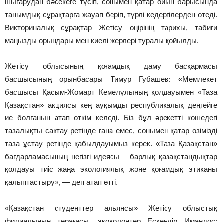
шығарудан бәсекеге түсіп, сонымен қатар ойын барысында
танымдық сұрақтарға жауап беріп, түрлі кедергілерден өтеді.
Викториналық сұрақтар Жетісу өңірінің тарихы, табиғи
маңызды орындары мен киелі жерлері туралы қойылды.
Жетісу облысының қоғамдық даму басқармасы
басшысының орынбасары Тимур Губашев: «Мемлекет
басшысы Қасым-Жомарт Кемелұлының қолдауымен «Таза
Қазақстан» акциясы кең ауқымды республикалық деңгейге
ие болғанын атап өткім келеді. Біз бұл әрекетті көшедегі
тазалықты сақтау ретінде ғана емес, сонымен қатар өзімізді
таза ұстау ретінде қабылдауымыз керек. «Таза Қазақстан»
бағдарламасының негізгі идеясы – барлық қазақстандықтар
қолдауы тиіс жаңа экологиялық және қоғамдық этиканы
қалыптастыру», — деп атап өтті.
«Қазақстан студенттер альянсы» Жетісу облыстық
филиалының төрағасы, эковолонтер Ескендір Имандос: