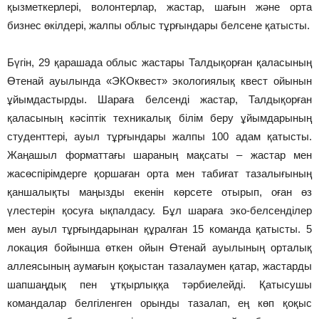
қызметкерлері, волонтерлар, жастар, шағын және орта
бизнес өкілдері, жалпы облыс тұрғындары белсене қатысты.
Бүгін, 29 қарашада облыс жастары Талдықорған қаласының
Өтенай ауылында «ЭКОквест» экологиялық квест ойынын
ұйымдастырды. Шараға белсенді жастар, Талдықорған
қаласының кәсіптік техникалық білім беру ұйымдарының
студенттері, ауыл тұрғындары жалпы 100 адам қатысты.
Жаңашыл форматтағы шараның мақсаты – жастар мен
жасөспірімдерге қоршаған орта мен табиғат тазалығының
қаншалықты маңызды екенін көрсете отырып, оған өз
үлестерін қосуға ықпалдасу. Бұл шараға эко-белсенділер
мен ауыл тұрғындарынан құралған 15 команда қатысты. 5
локация бойынша өткен ойын Өтенай ауылының орталық
аллеясының аумағын қоқыстан тазалаумен қатар, жастарды
шапшаңдық пен ұтқырлыққа тәрбиелейді. Қатысушы
командалар белгіленген орынды тазалап, ең көп қоқыс