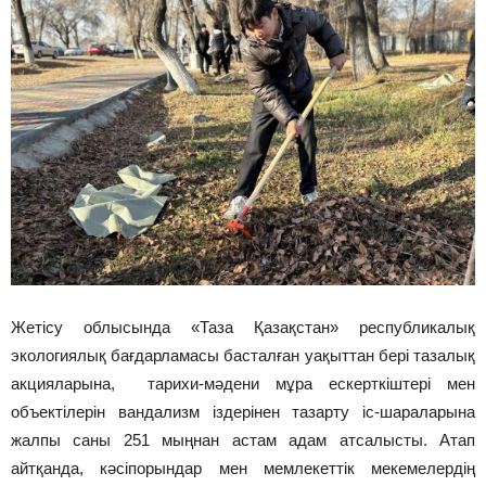
Жетісу облысында «Таза Қазақстан» республикалық
экологиялық бағдарламасы басталған уақыттан бері тазалық
акцияларына, тарихи-мәдени мұра ескерткіштері мен
объектілерін вандализм іздерінен тазарту іс-шараларына
жалпы саны 251 мыңнан астам адам атсалысты. Атап
айтқанда, кәсіпорындар мен мемлекеттік мекемелердің