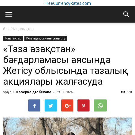
FreeCurrencyRates.com
үй
Жаңалықтар
Жаңалықтар
Қоғамдық сананы жаңғырту
«Таза Қазақстан»
бағдарламасы аясында
Жетісу облысында тазалық
акциялары жалғасуда
арқылы
Назерке Әділбекова
-
29.11.2024
520