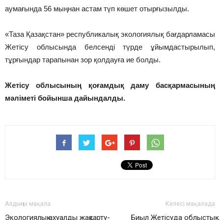
аумағында 56 мыңнан астам түп көшет отырғызылды.
«Таза Қазақстан» республикалық экологиялық бағдарламасы
Жетісу облысында белсенді түрде ұйымдастырылып,
тұрғындар тарапынан зор қолдауға ие болды.
Жетісу облысының қоғамдық даму басқармасының
мәліметі бойынша дайындалды.
Алдыңғы мақала
Келесі мақалада
Экологиялық ахуалды жақсарту-
Биыл Жетісуда облыстық