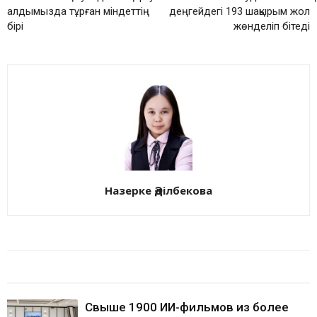
алдымызда тұрған міндеттің
деңгейдегі 193 шақырым жол
бірі
жөнделіп бітеді
Назерке Әділбекова
БАЙЛАНЫСТЫ МАҚАЛАЛАР
АВТОРДЫҢ КӨП
Свыше 1900 ИИ-фильмов из более