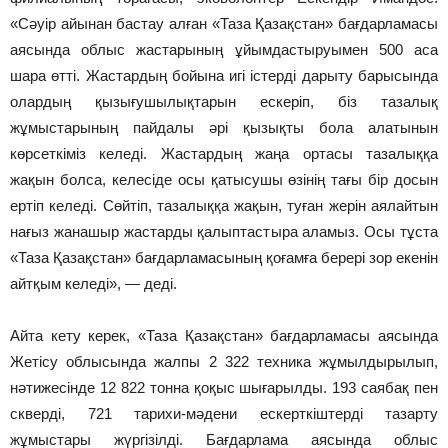
«Сәуір айынан бастау алған «Таза Қазақстан» бағдарламасы
аясында облыс жастарының ұйымдастыруымен 500 аса
шара өтті. Жастардың бойына игі істерді дарыту барысында
олардың қызығушылықтарын ескеріп, біз тазалық
жұмыстарының пайдалы әрі қызықты бола алатынын
көрсеткіміз келеді. Жастардың жаңа ортасы тазалыққа
жақын болса, келесіде осы қатысушы өзінің тағы бір досын
ертіп келеді. Сөйтіп, тазалыққа жақын, туған жерін аялайтын
нағыз жанашыр жастарды қалыптастыра аламыз. Осы тұста
«Таза Қазақстан» бағдарламасының қоғамға берері зор екенін
айтқым келеді», — деді.
Айта кету керек, «Таза Қазақстан» бағдарламасы аясында
Жетісу облысында жалпы 2 322 техника жұмылдырылып,
нәтижесінде 12 822 тонна қоқыс шығарылды. 193 саябақ пен
скверді, 721 тарихи-мәдени ескерткіштерді тазарту
жұмыстары жүргізілді. Бағдарлама аясында облыс