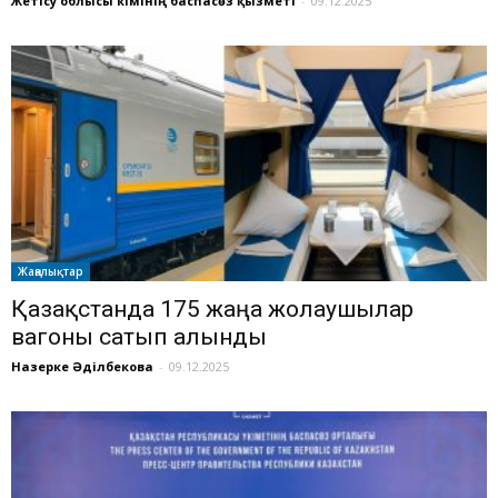
Жетісу облысы әкімінің баспасөз қызметі
-
09.12.2025
Жаңалықтар
Қазақстанда 175 жаңа жолаушылар
вагоны сатып алынды
Назерке Әділбекова
-
09.12.2025