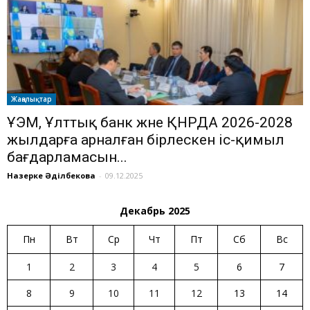
Жаңалықтар
ҰЭМ, Ұлттық банк және ҚНРДА 2026-2028
жылдарға арналған бірлескен іс-қимыл
бағдарламасын...
Назерке Әділбекова
-
09.12.2025
Декабрь 2025
Пн
Вт
Ср
Чт
Пт
Сб
Вс
1
2
3
4
5
6
7
8
9
10
11
12
13
14