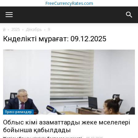
FreeCurrencyRates.com
үй
2025
Декабрь
9
Күнделікті мұрағат: 09.12.2025
Пресс-релиздер
Облыс әкімі азаматтарды жеке мәселелері
бойынша қабылдады