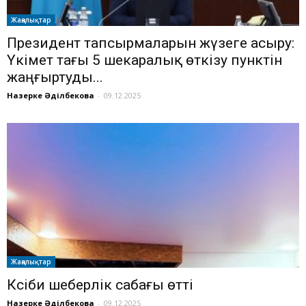
Жаңалықтар
Президент тапсырмаларын жүзеге асыру:
Үкімет тағы 5 шекаралық өткізу пунктін
жаңғыртуды...
Назерке Әділбекова
-
09.12.2025
Жаңалықтар
Кәсіби шеберлік сабағы өтті
Назерке Әділбекова
-
09.12.2025