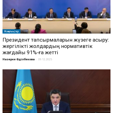
Жаңалықтар
Президент тапсырмаларын жүзеге асыру:
жергілікті жолдардың нормативтік
жағдайы 91%-ға жетті
Назерке Әділбекова
-
09.12.2025