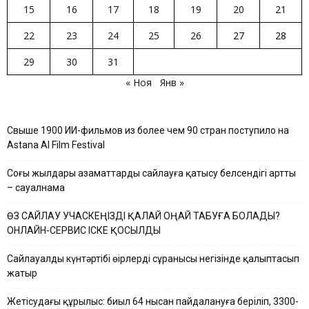
15
16
17
18
19
20
21
22
23
24
25
26
27
28
29
30
31
« Ноя
Янв »
Свыше 1900 ИИ-фильмов из более чем 90 стран поступило на
Astana AI Film Festival
Соңғы жылдары азаматтардың сайлауға қатысу белсендігі артты
– сауалнама
ӨЗ САЙЛАУ УЧАСКЕҢІЗДІ ҚАЛАЙ ОҢАЙ ТАБУҒА БОЛАДЫ?
ОНЛАЙН-СЕРВИС ІСКЕ ҚОСЫЛДЫ
Сайлауалды күнтәртібі өңірлердің сұранысы негізінде қалыптасып
жатыр
Жетісудағы құрылыс: биыл 64 нысан пайдалануға беріліп, 3300-