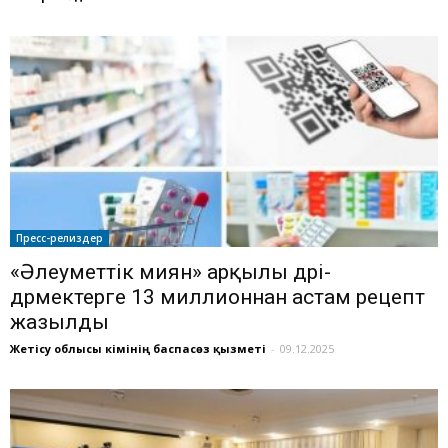
Пресс-релиздер
«Әлеуметтік әмиян» арқылы дәрі-
дәрмектерге 13 миллионнан астам рецепт
жазылды
Жетісу облысы әкімінің баспасөз қызметі
-
09.12.2025