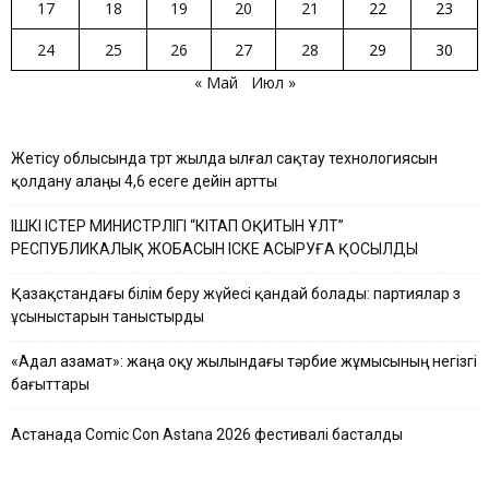
17
18
19
20
21
22
23
24
25
26
27
28
29
30
« Май
Июл »
Жетісу облысында төрт жылда ылғал сақтау технологиясын
қолдану алаңы 4,6 есеге дейін артты
ІШКІ ІСТЕР МИНИСТРЛІГІ “КІТАП ОҚИТЫН ҰЛТ”
РЕСПУБЛИКАЛЫҚ ЖОБАСЫН ІСКЕ АСЫРУҒА ҚОСЫЛДЫ
Қазақстандағы білім беру жүйесі қандай болады: партиялар өз
ұсыныстарын таныстырды
«Адал азамат»: жаңа оқу жылындағы тәрбие жұмысының негізгі
бағыттары
Астанада Comic Con Astana 2026 фестивалі басталды