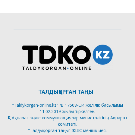
ТАЛДЫҚОРҒАН ТАҢЫ
"Taldykorgan-online.kz" № 17508-СИ желілік басылымы
11.02.2019 жылы тіркелген.
ҚР Ақпарат және коммуникациялар министрлігінің Ақпарат
комитеті.
"Талдықорған таңы" ЖШС меншік иесі.