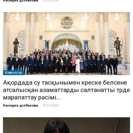
Назерке Әділбекова
-
19.06.2024
Жаңалықтар
Ақордада су тасқынымен күреске белсене
атсалысқан азаматтарды салтанатты түрде
марапаттау рәсімі...
Назерке Әділбекова
-
19.06.2024