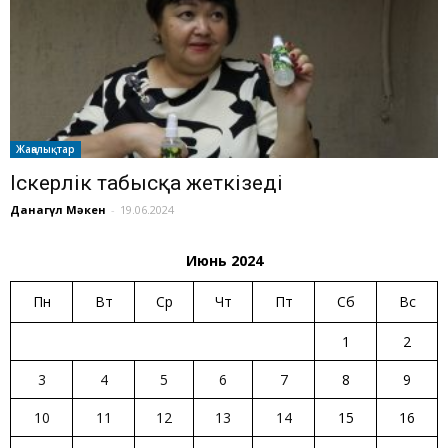
Жаңалықтар
Іскерлік табысқа жеткізеді
Данагүл Мәкен
-
19.06.2024
Июнь 2024
Пн
Вт
Ср
Чт
Пт
Сб
Вс
1
2
3
4
5
6
7
8
9
10
11
12
13
14
15
16