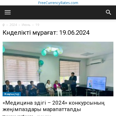
FreeCurrencyRates.com
үй
2024
Июнь
19
Күнделікті мұрағат: 19.06.2024
Жаңалықтар
«Медицина үздігі – 2024» конкурсының
жеңімпаздары марапатталды