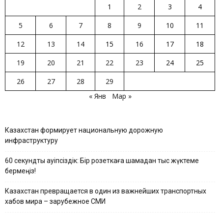
1
2
3
4
5
6
7
8
9
10
11
12
13
14
15
16
17
18
19
20
21
22
23
24
25
26
27
28
29
« Янв
Мар »
Казахстан формирует национальную дорожную
инфраструктуру
60 секундтық қауіпсіздік: Бір розеткаға шамадан тыс жүктеме
бермеңіз!
Казахстан превращается в один из важнейших транспортных
хабов мира – зарубежное СМИ