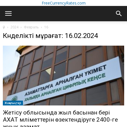
FreeCurrencyRates.com
үй
2024
Февраль
16
Күнделікті мұрағат: 16.02.2024
Жаңалықтар
Жетісу облысында жыл басынан бері
АХАТ мәліметтерін өзектендіруге 2400-ге
жуық азамат...