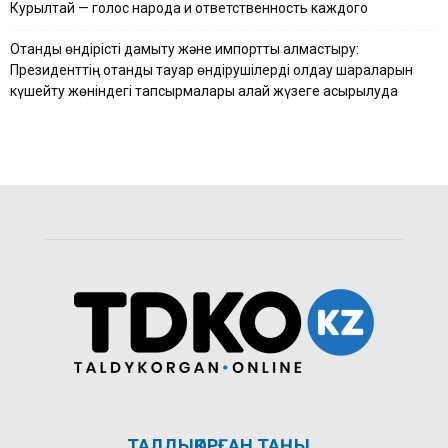
Курылтай — голос народа и ответственность каждого
Отандық өндірісті дамыту және импортты алмастыру:
Президенттің отандық тауар өндірушілерді қолдау шараларын
күшейту жөніндегі тапсырмалары қалай жүзеге асырылуда
ТАЛДЫҚОРҒАН ТАҢЫ