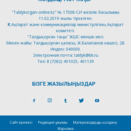
"Taldykorgan-online.kz" № 17508-СИ желілік басылымы
11.02.2019 жылы тіркелген.
ҚР Ақпарат және коммуникациялар министрлігінің Ақпарат
комитеті.
"Талдықорған таңы" ЖШС меншік иесі.
Мекен-жайы: Талдықорған қаласы, Ж.Балапанов көшесі, 28.
Индекс 040000.
Электронная почта: taldyk@bk.ru
Тел: 8 (7282) 401025, 401139
БІЗГЕ ЖАЗЫЛЫҢЫЗДАР
Сайт ережесі
Редакция ұжымы
Материалдарды қолдану
Жарнама