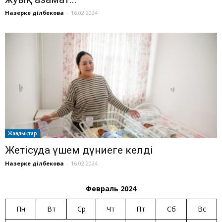
Назерке Әділбекова
-
16.02.2024
Жаңалықтар
Жетісуда үшем дүниеге келді
Назерке Әділбекова
-
16.02.2024
Февраль 2024
Пн
Вт
Ср
Чт
Пт
Сб
Вс