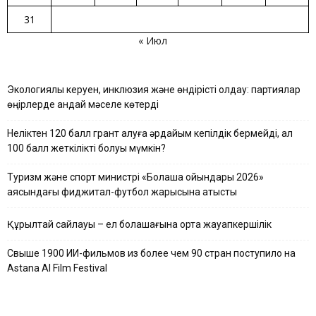
31
« Июл
Экологиялық керуен, инклюзия және өндірісті қолдау: партиялар
өңірлерде қандай мәселе көтерді
Неліктен 120 балл грант алуға әрдайым кепілдік бермейді, ал
100 балл жеткілікті болуы мүмкін?
Туризм және спорт министрі «Болашақ ойындары 2026»
аясындағы фиджитал-футбол жарысына қатысты
Құрылтай сайлауы – ел болашағына ортақ жауапкершілік
Свыше 1900 ИИ-фильмов из более чем 90 стран поступило на
Astana AI Film Festival