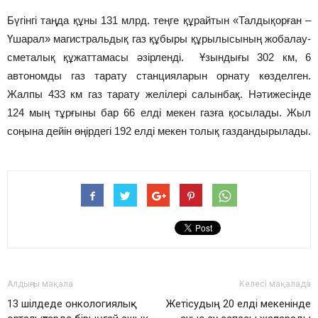
Бүгінгі таңда құны 131 млрд. теңге құрайтын «Талдықорған –
Үшарал» магистральдық газ құбыры құрылысының жобалау-
сметалық құжаттамасы әзірленді. Ұзындығы 302 км, 6
автономды газ тарату станцияларын орнату көзделген.
Жалпы 433 км газ тарату желілері салынбақ. Нәтижесінде
124 мың тұрғыны бар 66 елді мекен газға қосылады. Жыл
соңына дейін өңірдегі 192 елді мекен толық газдандырылады.
Алдыңғы мақала
Келесі мақалада
13 шілдеде онкологиялық
Жетісудың 20 елді мекенінде