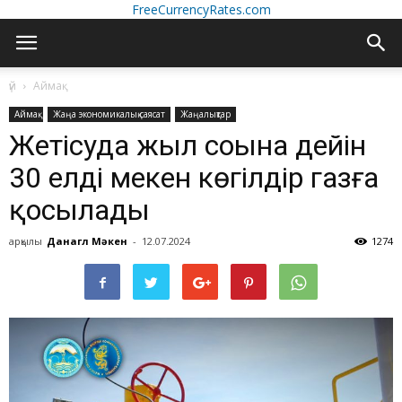
FreeCurrencyRates.com
үй
Аймақ
Аймақ
Жаңа экономикалық саясат
Жаңалықтар
Жетісуда жыл соңына дейін
30 елді мекен көгілдір газға
қосылады
арқылы
Данагүл Мәкен
-
12.07.2024
1274