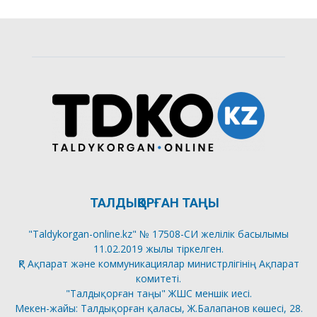
ТАЛДЫҚОРҒАН ТАҢЫ
"Taldykorgan-online.kz" № 17508-СИ желілік басылымы
11.02.2019 жылы тіркелген.
ҚР Ақпарат және коммуникациялар министрлігінің Ақпарат
комитеті.
"Талдықорған таңы" ЖШС меншік иесі.
Мекен-жайы: Талдықорған қаласы, Ж.Балапанов көшесі, 28.