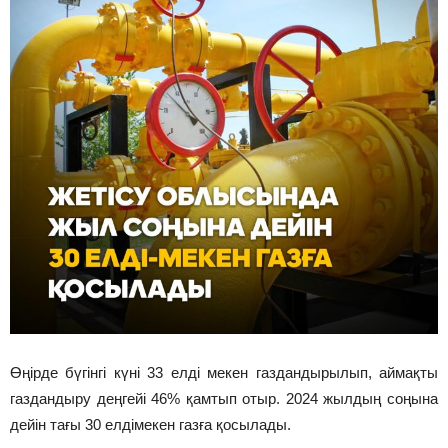
Өңірде бүгінгі күні 33 елді мекен газдандырылып, аймақты
газдандыру деңгейі 46% қамтып отыр. 2024 жылдың соңына
дейін тағы 30 елдімекен газға қосылады.