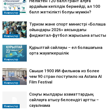
Неліктен 120 балл грант алуға
әрдайым кепілдік бермейді, ал 100
балл жеткілікті болуы мүмкін?
Жаңалықтар
Туризм және спорт министрі «Болашақ
ойындары 2026» аясындағы
фиджитал-футбол жарысына қатысты
Жаңалықтар
Құрылтай сайлауы – ел болашағына
ортақ жауапкершілік
Жаңалықтар
Свыше 1900 ИИ-фильмов из более
чем 90 стран поступило на Astana AI
Film Festival
Жаңалықтар
Соңғы жылдары азаматтардың
сайлауға қатысу белсендігі артты –
сауалнама
Жаңалықтар