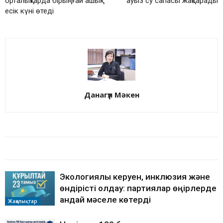
орталықтарда бірыңғай ашық
ауыз су сапасы жақсарады
есік күні өтеді
Данагүл Мәкен
БАЙЛАНЫСТЫ МАҚАЛАЛАР
АВТОРДЫҢ КӨП
Экологиялық керуен, инклюзия және
өндірісті қолдау: партиялар өңірлерде
қандай мәселе көтерді
Жаңалықтар