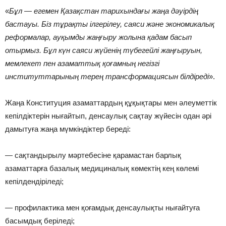
«
Бұл — егемен Қазақстан тарихындағы жаңа дәуірдің
бастауы. Біз тұрақты ілгерілеу, саяси және экономикалық
реформалар, ауқымды жаңғыру жолына қадам басып
отырмыз. Бұл күн саяси жүйенің түбегейлі жаңғыруын,
мемлекет пен азаматтық қоғамның негізгі
институттарының терең трансформациясын білдіреді
».
Жаңа Конституция азаматтардың құқықтары мен әлеуметтік
кепілдіктерін нығайтып, денсаулық сақтау жүйесін одан әрі
дамытуға жаңа мүмкіндіктер береді:
— сақтандырылу мәртебесіне қарамастан барлық
азаматтарға базалық медициналық көмектің кең көлемі
кепілдендіріледі;
— профилактика мен қоғамдық денсаулықты нығайтуға
басымдық беріледі;