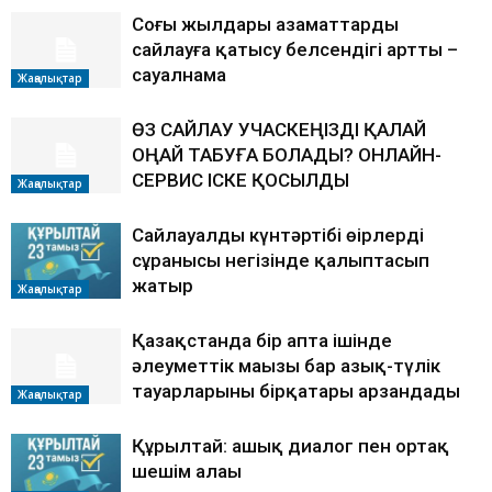
Соңғы жылдары азаматтардың
сайлауға қатысу белсендігі артты –
сауалнама
Жаңалықтар
ӨЗ САЙЛАУ УЧАСКЕҢІЗДІ ҚАЛАЙ
ОҢАЙ ТАБУҒА БОЛАДЫ? ОНЛАЙН-
СЕРВИС ІСКЕ ҚОСЫЛДЫ
Жаңалықтар
Сайлауалды күнтәртібі өңірлердің
сұранысы негізінде қалыптасып
жатыр
Жаңалықтар
Қазақстанда бір апта ішінде
әлеуметтік маңызы бар азық-түлік
тауарларының бірқатары арзандады
Жаңалықтар
Құрылтай: ашық диалог пен ортақ
шешім алаңы