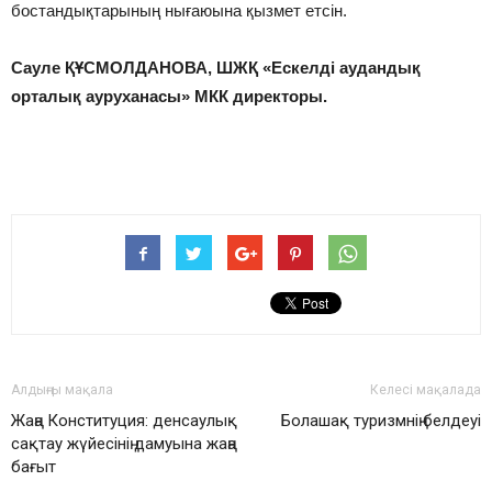
бостандықтарының нығаюына қызмет етсін.
Сауле ҚҰСМОЛДАНОВА, ШЖҚ «Ескелді аудандық
орталық ауруханасы» МКК директоры.
Алдыңғы мақала
Келесі мақалада
Жаңа Конституция: денсаулық
Болашақ туризмнің белдеуі
сақтау жүйесінің дамуына жаңа
бағыт