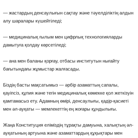
— жастардың денсаулығын сақтау және тәуелділіктің алдын
алу шаралары күшейтіледі;
— медициналық ғылым мен цифрлық технологияларды
дамытуға қолдау көрсетіледі;
— ана мен баланы қорғау, отбасы институтын нығайту
бағытындағы жұмыстар жалғасады.
Біздің басты мақсатымыз — әрбір азаматтың сапалы,
қауіпсіз, құпия және тегін медициналық көмекке қол жеткізуін
қамтамасыз ету. Адамның өмірі, денсаулығы, қадір-қасиеті
мен әл-ауқаты — мемлекеттің ең жоғары құндылығы.
Жаңа Конституция еліміздің тұрақты дамуына, халықтың әл-
ауқатының артуына және азаматтардың құқықтары мен