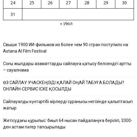
24
25
26
27
28
29
30
31
« Июл
Свыше 1900 ИИ-фильмов из более чем 90 стран поступило на
Astana AI Film Festival
Соңғы жылдары азаматтардың сайлауға қатысу белсендігі артты
– сауалнама
ӨЗ САЙЛАУ УЧАСКЕҢІЗДІ ҚАЛАЙ ОҢАЙ ТАБУҒА БОЛАДЫ?
ОНЛАЙН-СЕРВИС ІСКЕ ҚОСЫЛДЫ
Сайлауалды күнтәртібі өңірлердің сұранысы негізінде қалыптасып
жатыр
Жетісудағы құрылыс: биыл 64 нысан пайдалануға беріліп, 3300-
ден астам пәтер тапсырылады