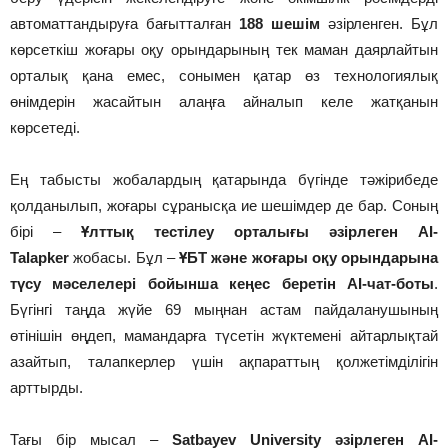
автоматтандыруға бағытталған
188 шешім
әзірленген. Бұл
көрсеткіш жоғары оқу орындарының тек маман даярлайтын
орталық қана емес, сонымен қатар өз технологиялық
өнімдерін жасайтын алаңға айналып келе жатқанын
көрсетеді.
Ең табысты жобалардың қатарында бүгінде тәжірибеде
қолданылып, жоғары сұранысқа ие шешімдер де бар. Соның
бірі –
Ұлттық тестілеу орталығы әзірлеген AI-
Talapker
жобасы. Бұл –
ҰБТ және жоғары оқу орындарына
түсу мәселелері бойынша кеңес беретін AI-чат-боты
.
Бүгінгі таңда жүйе 69 мыңнан астам пайдаланушының
өтінішін өңдеп, мамандарға түсетін жүктемені айтарлықтай
азайтып, талапкерлер үшін ақпараттың қолжетімділігін
арттырды.
Тағы бір мысал –
Satbayev University әзірлеген AI-