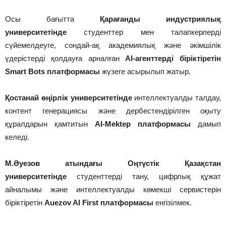
Осы бағытта
Қарағанды индустриялық
университетінде
студенттер мен талапкерлерді
сүйемелдеуге, сондай-ақ академиялық және әкімшілік
үдерістерді қолдауға арналған
AI-агенттерді біріктіретін
Smart Bots платформасы
жүзеге асырылып жатыр.
Қостанай өңірлік университетінде
интеллектуалды талдау,
контент генерациясы және дербестендірілген оқыту
құралдарын қамтитын
AI-Mektep платформасы
дамып
келеді.
М.Әуезов атындағы Оңтүстік Қазақстан
университетінде
студенттерді тану, цифрлық құжат
айналымы және интеллектуалды көмекші сервистерін
біріктіретін
Auezov AI First платформасы
енгізілмек.