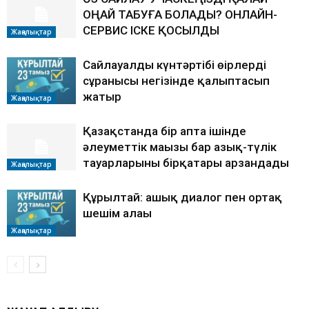
ОҢАЙ ТАБУҒА БОЛАДЫ? ОНЛАЙН-
СЕРВИС ІСКЕ ҚОСЫЛДЫ
Жаңалықтар
Сайлауалды күнтәртібі өңірлердің
сұранысы негізінде қалыптасып
жатыр
Жаңалықтар
Қазақстанда бір апта ішінде
әлеуметтік маңызы бар азық-түлік
тауарларының бірқатары арзандады
Жаңалықтар
Құрылтай: ашық диалог пен ортақ
шешім алаңы
Жаңалықтар