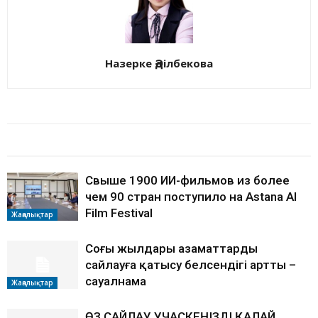
Назерке Әділбекова
БАЙЛАНЫСТЫ МАҚАЛАЛАР
АВТОРДЫҢ КӨП
Свыше 1900 ИИ-фильмов из более
чем 90 стран поступило на Astana AI
Film Festival
Жаңалықтар
Соңғы жылдары азаматтардың
сайлауға қатысу белсендігі артты –
сауалнама
Жаңалықтар
ӨЗ САЙЛАУ УЧАСКЕҢІЗДІ ҚАЛАЙ