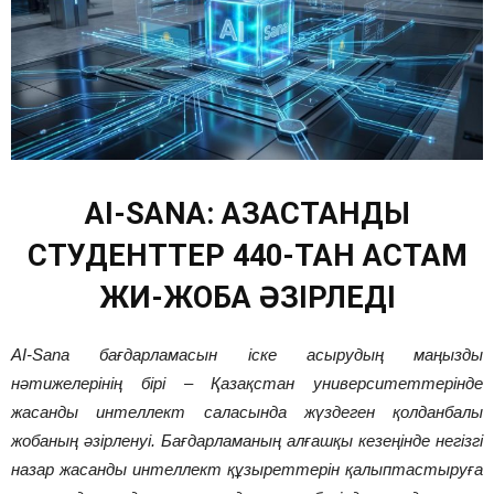
AI-SANA: ҚАЗАҚСТАНДЫҚ
СТУДЕНТТЕР 440-ТАН АСТАМ
ЖИ-ЖОБА ӘЗІРЛЕДІ
AI-Sana бағдарламасын іске асырудың маңызды
нәтижелерінің бірі – Қазақстан университеттерінде
жасанды интеллект саласында жүздеген қолданбалы
жобаның әзірленуі. Бағдарламаның алғашқы кезеңінде негізгі
назар жасанды интеллект құзыреттерін қалыптастыруға