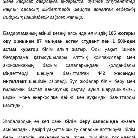
және кадрлар даярлауға аударылса, бүгінде студенттер
нақты салалық міндеттерді шешуге арналған өздерінің
цифрлық шешімдерін әзірлеп жатыр.
Бағдарламаның екінші кезеңі аясында еліміздің
105 жоғары
оқу орнынан 87 мыңнан астам студент пен 1 500-ден
астам куратор
білім алып жатыр. Осы уақыт ішінде
бағдарлама қатысушылары ұлттық компаниялар мен
экономиканың басым салаларындағы қолданбалы
міндеттерді шешуге бағытталған
442 жасанды
интеллект
шешімін әзірледі. Бұл жобалар білім беру мен
ғылымнан бастап денсаулық сақтау, ауыл шаруашылығы,
қаржы және өнеркәсіпке дейінгі кең ауқымды бағыттарды
қамтиды.
Жобалардың ең көп саны
білім беру саласында
жүзеге
асырылады. Қазіргі уақытта оқыту сапасын арттыруға, білім
беру үдерісін жекелендіруге және әкімшілік рәсімдерді