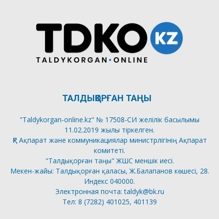
ТАЛДЫҚОРҒАН ТАҢЫ
"Taldykorgan-online.kz" № 17508-СИ желілік басылымы
11.02.2019 жылы тіркелген.
ҚР Ақпарат және коммуникациялар министрлігінің Ақпарат
комитеті.
"Талдықорған таңы" ЖШС меншік иесі.
Мекен-жайы: Талдықорған қаласы, Ж.Балапанов көшесі, 28.
Индекс 040000.
Электронная почта: taldyk@bk.ru
Тел: 8 (7282) 401025, 401139