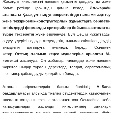
Жасанды интеллектіні ғылыми қызметте қолдану да жеке
бағыт ретінде қарқынды дамып келеді.
Әл-Фараби
атындағы Қазақ ұлттық университетінде
ғылыми-зерттеу
және тәжірибелік-конструкторлық жұмыстарға берілетін
өтінімдерді формалды критерийлер бойынша автоматты
түрде тексеретін жүйе
әзірленуде. Бұл шешім құжаттарды
өңдеу үдерісін едәуір жеделдетіп, ғылыми әкімшілендірудің
тиімділігін арттыруға мүмкіндік береді. Сонымен
қатар
Ұлттық ғылыми кеңес мүшелеріне арналған AI-
көмекші
жасалуда. Ол жобалар, ғалымдар және ғылыми
жарияланымдар туралы деректерді талдап, сараптамалық
шешімдер қабылдауды қолдайтын болады.
Аталған әзірлемелердің басым бөлігінің
AI-Sana
бағдарламасы
аясында тікелей студенттердің қатысуымен
жасалып жатқанын ерекше атап өткен жөн. Осылайша, жоба
қатысушылары жасанды интеллектінің заманауи
технологияларын меңгеріп қана қоймай, экономика, білім