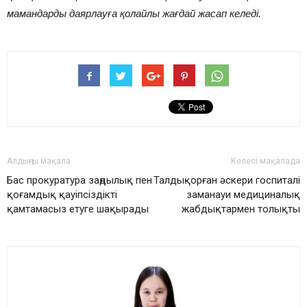
мамандарды даярлауға қолайлы жағдай жасап келеді.
Алдыңғы мақала
Келесі мақалада
Бас прокуратура заңдылық пен
Талдықорған әскери госпиталі
қоғамдық қауіпсіздікті
заманауи медициналық
қамтамасыз етуге шақырады
жабдықтармен толықты