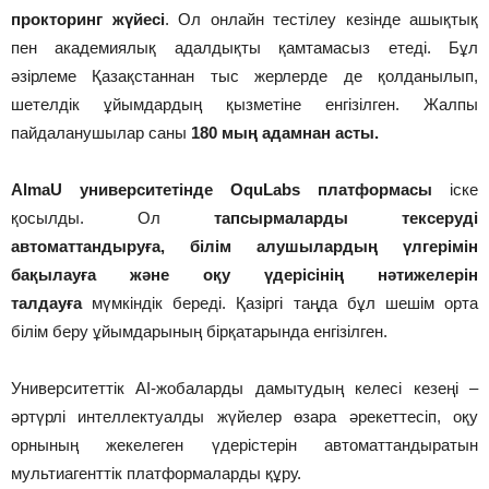
прокторинг жүйесі
. Ол онлайн тестілеу кезінде ашықтық
пен академиялық адалдықты қамтамасыз етеді. Бұл
әзірлеме Қазақстаннан тыс жерлерде де қолданылып,
шетелдік ұйымдардың қызметіне енгізілген. Жалпы
пайдаланушылар саны
180 мың адамнан асты.
AlmaU университетінде OquLabs платформасы
іске
қосылды. Ол
тапсырмаларды тексеруді
автоматтандыруға, білім алушылардың үлгерімін
бақылауға және оқу үдерісінің нәтижелерін
талдауға
мүмкіндік береді. Қазіргі таңда бұл шешім орта
білім беру ұйымдарының бірқатарында енгізілген.
Университеттік AI-жобаларды дамытудың келесі кезеңі –
әртүрлі интеллектуалды жүйелер өзара әрекеттесіп, оқу
орнының жекелеген үдерістерін автоматтандыратын
мультиагенттік платформаларды құру.