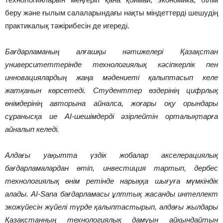
беру және ғылым салаларындағы нақты міндеттерді шешудің
практикалық тәжірибесін де игереді.
Бағдарламаның алғашқы нәтижелері Қазақстан
университеттерінде технологиялық кәсіпкерлік пен
инновациялардың жаңа мәдениеті қалыптасып келе
жатқанын көрсетеді. Студенттер өздерінің цифрлық
өнімдерінің авторына айналса, жоғары оқу орындары
сұранысқа ие AI-шешімдерді әзірлейтін орталықтарға
айналып келеді.
Алдағы уақытта үздік жобалар акселерациялық
бағдарламалардан өтіп, инвестиция тартып, дербес
технологиялық өнім ретінде нарыққа шығуға мүмкіндік
алады. AI-Sana бағдарламасы ұлттық жасанды интеллект
экожүйесін жүйелі түрде қалыптастырып, алдағы жылдары
Қазақстанның технологиялық дамуын айқындайтын