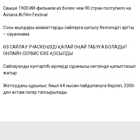
Свыше 1900 ИИ-фильмов из более чем 90 стран поступило на
Astana AI Film Festival
Соңғы жылдары азаматтардың сайлауға қатысу белсендігі артты
– сауалнама
ӨЗ САЙЛАУ УЧАСКЕҢІЗДІ ҚАЛАЙ ОҢАЙ ТАБУҒА БОЛАДЫ?
ОНЛАЙН-СЕРВИС ІСКЕ ҚОСЫЛДЫ
Сайлауалды күнтәртібі өңірлердің сұранысы негізінде қалыптасып
жатыр
Жетісудағы құрылыс: биыл 64 нысан пайдалануға беріліп, 3300-
ден астам пәтер тапсырылады