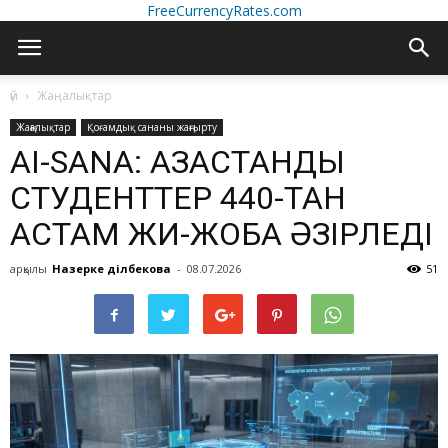
FreeCurrencyRates.com
үй
Жаңалықтар
Жаңалықтар
Қоғамдық сананы жаңғырту
AI-SANA: ҚАЗАҚСТАНДЫҚ
СТУДЕНТТЕР 440-ТАН
АСТАМ ЖИ-ЖОБА ӘЗІРЛЕДІ
арқылы
Назерке Әділбекова
-
08.07.2026
51