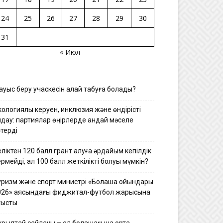
24
25
26
27
28
29
30
31
« Июл
уыс беру учаскесін қалай табуға болады?
ологиялық керуен, инклюзия және өндірісті
лдау: партиялар өңірлерде қандай мәселе
терді
ліктен 120 балл грант алуға әрдайым кепілдік
рмейді, ал 100 балл жеткілікті болуы мүмкін?
уризм және спорт министрі «Болашақ ойындары
026» аясындағы фиджитал-футбол жарысына
тысты