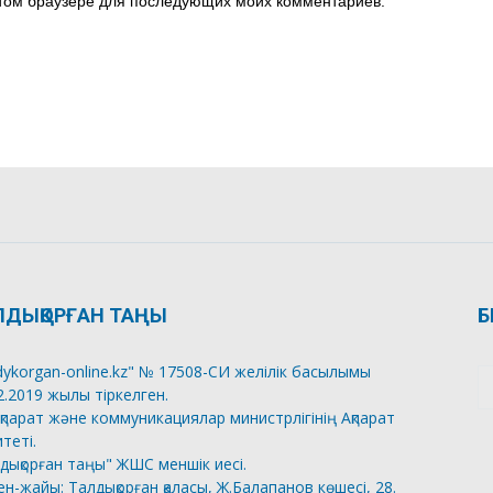
 этом браузере для последующих моих комментариев.
ЛДЫҚОРҒАН ТАҢЫ
Б
dykorgan-online.kz" № 17508-СИ желілік басылымы
2.2019 жылы тіркелген.
қпарат және коммуникациялар министрлігінің Ақпарат
теті.
дықорған таңы" ЖШС меншік иесі.
н-жайы: Талдықорған қаласы, Ж.Балапанов көшесі, 28.