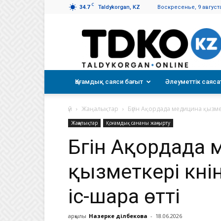
C
34.7
Taldykorgan, KZ
Воскресенье, 9 августа
Талдықорған
таңы
Қоғамдық саяси бағыт
Әлеуметтік саяса
үй
Жаңалықтар
Бүгін Ақордада медицина қызмет
Жаңалықтар
Қоғамдық сананы жаңғырту
Бүгін Ақордада
қызметкері күні
іс-шара өтті
арқылы
Назерке Әділбекова
-
18.06.2026