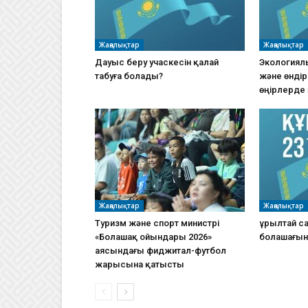
Жаңалықтар
Жаңалықтар
Дауыс беру учаскесін қалай
Экологиял
табуға болады?
және өндір
өңірлерде 
Жаңалықтар
Жаңалықтар
Туризм және спорт министрі
Құрылтай с
«Болашақ ойындары 2026»
болашағына
аясындағы фиджитал-футбол
жарысына қатысты