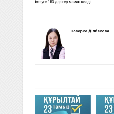
істеуге 153 дәрігер маман келді
Назерке Әділбекова
БАЙЛАНЫСТЫ МАҚАЛАЛАР
АВТО