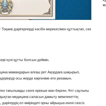
Қ
ж
аев дәрігерлерді кәсіби мерекесімен құттықтап, сөз
рі күні құтты болсын деймін.
дицина мамандарын алғаш рет Ақордаға шақырып,
өздеріңізді осы жерде көргеніме өте ризамын.
ген тағылымды сөзге ерекше мән берген. Ұлт саулығы
ондықтан медицина саласын дамыту мемлекеттің
дәрігердің ел өміріндегі орны айрықша екені сөзсіз.