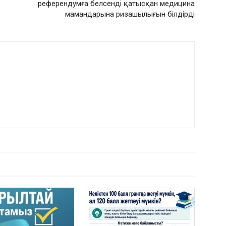
референдумға белсенді қатысқан медицина
мамандарына ризашылығын білдірді
РДЫҢ КӨП