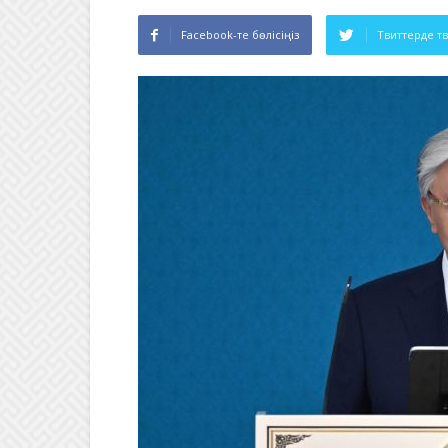
Facebook-те бөлісіңіз
Твиттерде т