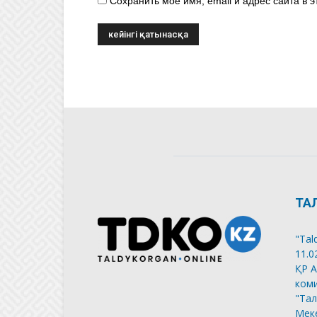
Сохранить моё имя, email и адрес сайта в
ТА
"Tal
11.0
ҚР А
коми
"Тал
Меке