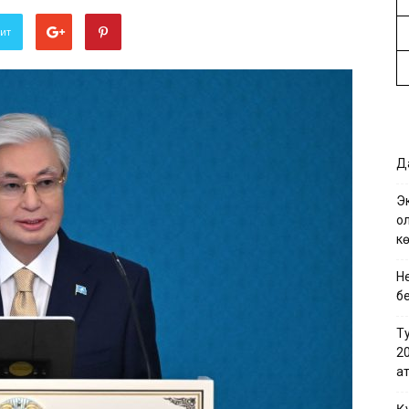
вит
Да
Эк
қо
кө
Не
бе
Т
2
қа