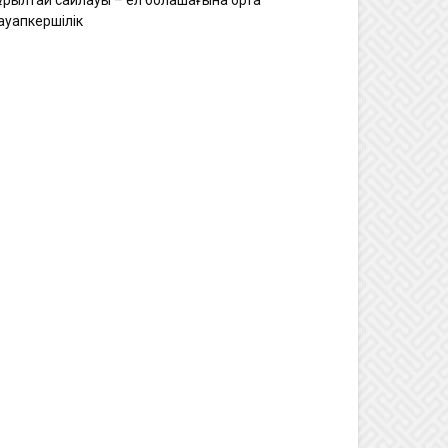
ұрылтай сайлауы – ел болашағына ортақ
ауапкершілік