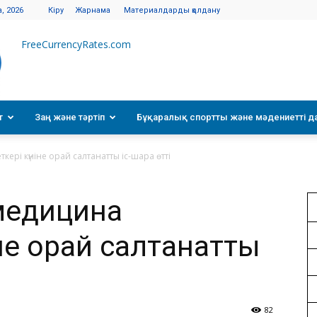
, 2026
Кіру
Жарнама
Материалдарды қолдану
FreeCurrencyRates.com
т
Заң және тәртіп
Бұқаралық спортты және мәдениетті д
кері күніне орай салтанатты іс-шара өтті
 медицина
не орай салтанатты
82