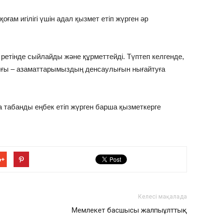
ғам игілігі үшін адал қызмет етіп жүрген әр
 ретінде сыйлайды және құрметтейді. Түптеп келгенде,
ығы – азаматтарымыздың денсаулығын нығайтуға
табанды еңбек етіп жүрген барша қызметкерге
Келесі мақалада
Мемлекет басшысы жалпыұлттық