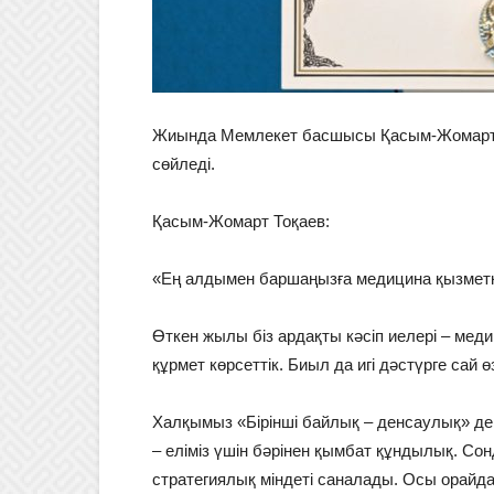
Жиында Мемлекет басшысы Қасым-Жомарт Тоқ
сөйледі.
Қасым-Жомарт Тоқаев:
«Ең алдымен баршаңызға медицина қызметке
Өткен жылы біз ардақты кәсіп иелері – ме
құрмет көрсеттік. Биыл да игі дәстүрге сай 
Халқымыз «Бірінші байлық – денсаулық» де
– еліміз үшін бәрінен қымбат құндылық. С
стратегиялық міндеті саналады. Осы орайда, 