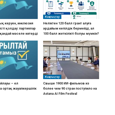
Жаңалықтар
ық керуен, инклюзия
Неліктен 120 балл грант алуға
істі қолдау: партиялар
әрдайым кепілдік бермейді, ал
қандай мәселе көтерді
100 балл жеткілікті болуы мүмкін?
Жаңалықтар
айлауы – ел
Свыше 1900 ИИ-фильмов из
 ортақ жауапкершілік
более чем 90 стран поступило на
Astana AI Film Festival