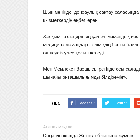
Шын мәнінде, денсаулық сақтау саласында қо
қызметкердің еңбегі ерен.
Халқымыз сіздерді ең қадірлі мамандық иесі
медицина мамандары еліміздің басты байл
өлшеусіз үлес қосып келеді.
Мен Мемлекет басшысы ретінде осы салада 
шынайы ризашылығымды білдіремін».
ҮЛЕС
Facebook
Twitter
Алдыңғы мақала
Соңғы екі жылда Жетісу облысына жұмыс