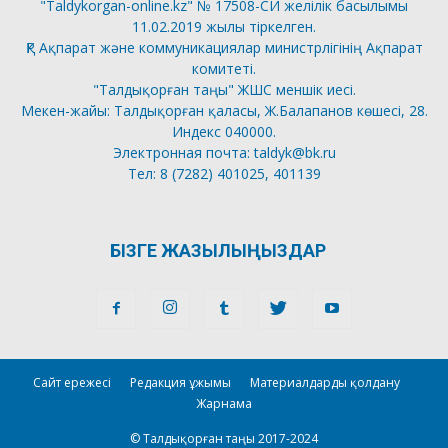
"Taldykorgan-online.kz" № 17508-СИ желілік басылымы
11.02.2019 жылы тіркелген.
ҚР Ақпарат және коммуникациялар министрлігінің Ақпарат
комитеті.
"Талдықорған таңы" ЖШС меншік иесі.
Мекен-жайы: Талдықорған қаласы, Ж.Балапанов көшесі, 28.
Индекс 040000.
Электронная почта: taldyk@bk.ru
Тел: 8 (7282) 401025, 401139
БІЗГЕ ЖАЗЫЛЫҢЫЗДАР
Сайт ережесі
Редакция ұжымы
Материалдарды қолдану
Жарнама
© Талдықорған таңы 2017-2024