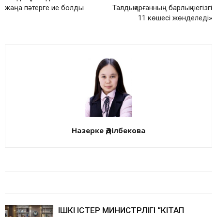
жаңа пәтерге ие болды
Талдықорғанның барлық негізгі
11 көшесі жөнделеді»
Назерке Әділбекова
БАЙЛАНЫСТЫ МАҚАЛАЛАР
АВТОРДЫҢ КӨП
ІШКІ ІСТЕР МИНИСТРЛІГІ “КІТАП