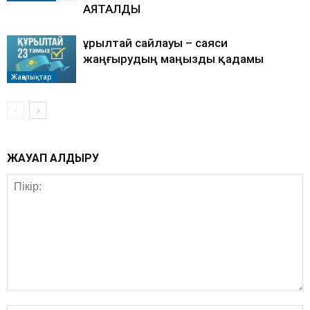
АЯҚТАЛДЫ
Құрылтай сайлауы – саяси
жаңғырудың маңызды қадамы
Жаңалықтар
ЖАУАП ҚАЛДЫРУ