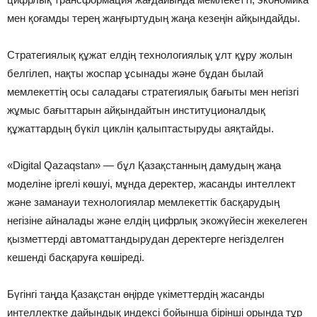
мен қоғамды терең жаңғыртудың жаңа кезеңін айқындайды.
Стратегиялық құжат елдің технологиялық ұлт құру жолын
белгілеп, нақты жоспар ұсынады және бұдан былай
мемлекеттің осы саладағы стратегиялық бағыты мен негізгі
жұмыс бағыттарын айқындайтын институционалдық
құжаттардың бүкіл циклін қалыптастыруды аяқтайды.
«Digital Qazaqstan» — бұл Қазақстанның дамудың жаңа
моделіне іргелі көшуі, мұнда деректер, жасанды интеллект
және заманауи технологиялар мемлекеттік басқарудың
негізіне айналады және елдің цифрлық экожүйесін жекелеген
қызметтерді автоматтандырудан деректерге негізделген
кешенді басқаруға көшіреді.
Бүгінгі таңда Қазақстан өңірде үкіметтердің жасанды
интеллектке дайындық индексі бойынша бірінші орында тұр