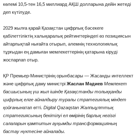
көлемі 10,5-тен 16,5 миллиард АҚШ долларына дейін жетеді
деп күтілуде.
2029 жылға қарай Қазақстан цифрлық бәсекеге
қабілеттіліктің халықаралық рейтингтеріндегі өз позициясын
айтарлықтай нығайта отырып, әлемнің технологиялық
тұрғыдан ең дамыған мемлекеттерінің қатарына кіруді
жоспарлап отыр.
ҚР Премьер-Министрінің орынбасары — Жасанды интеллект
және цифрлық даму министрі
Жаслан Мәдиев
Мемлекет
басшысының үш жыл ішінде Қазақстанды толыққанды
цифрлық елге айналдыру туралы стратегиялық міндет
қойғанын
атап өтті
. Digital Qazaqstan Жалпыұлттық
стратегиясының бекітілуі ел өмірінің барлық негізгі
салаларын қамтитын ауқымды трансформацияның
бастау нүктесіне айналады.