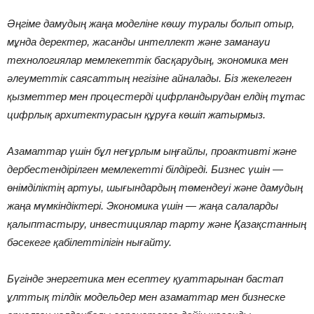
Әңгіме дамудың жаңа моделіне көшу туралы болып отыр,
мұнда деректер, жасанды интеллект және заманауи
технологиялар мемлекеттік басқарудың, экономика мен
әлеуметтік саясаттың негізіне айналады. Біз жекелеген
қызметтер мен процестерді цифрландырудан елдің тұтас
цифрлық архитектурасын құруға көшіп жатырмыз.
Азаматтар үшін бұл неғұрлым ыңғайлы, проактивті және
дербестендірілген мемлекетті білдіреді. Бизнес үшін —
өнімділіктің артуы, шығындардың төмендеуі және дамудың
жаңа мүмкіндіктері. Экономика үшін — жаңа салаларды
қалыптастыру, инвестициялар тарту және Қазақстанның
бәсекеге қабілеттілігін нығайту.
Бүгінде энергетика мен есептеу қуаттарынан бастап
ұлттық тілдік модельдер мен азаматтар мен бизнеске