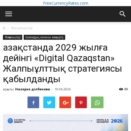
FreeCurrencyRates.com
үй
Жаңалықтар
Жаңалықтар
Қоғамдық сананы жаңғырту
Қазақстанда 2029 жылға
дейінгі «Digital Qazaqstan»
Жалпыұлттық стратегиясы
қабылданды
арқылы
Назерке Әділбекова
-
10.06.2026
89