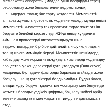
Мемлекеттік аппараттың мүддесі үшін басқаруды терең
реформалау және бөлшектелген ведомстволық
шешімдерден толық бас тарту көзделген. Мемлекеттік
аппарат жұмыстың сервистік моделіне көшеді, мұнда негізгі
мемлекеттік қызметтер тек проактивті түрде және өтініш
берушіге білінбей көрсетіледі. ЖИ-ді енгізу күнделікті
әкімшілік процестерді автоматтандыруға және
ведомстволардың бір-бірін қайталайтын функцияларын
толық жоюға мүмкіндік береді. Мемлекеттік шешімдерді
қабылдау және нормативтік-құқықтық актілерді модельдеу
процестері үлкен деректерді қатаң талдауға (Data-driven)
көшіріледі, бұл адами факторды барынша азайтады және
басқарушылық қателіктерді болдырмайды. Бұдан бөлек,
алгоритмдеу бюджет қаражатын жоспарлау мен бөлуге де
қатысты болады: үздіксіз цифрлық бақылау жүйесі әрбір
теңгенің ашықтығы мен мақсатты тиімділігін қамтамасыз
етеді.