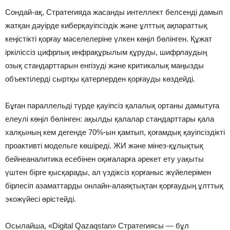
Сондай-ақ, Стратегияда жасанды интеллект белсенді дамып
жатқан дәуірде киберқауіпсіздік және ұлттық ақпараттық
кеңістікті қорғау мәселелеріне үлкен көңіл бөлінген. Құжат
іркіліссіз цифрлық инфрақұрылым құруды, шифрлаудың
озық стандарттарын енгізуді және критикалық маңызды
объектілерді сыртқы қатерлерден қорғауды көздейді.
Бұған параллельді түрде қауіпсіз қалалық ортаны дамытуға
елеулі көңіл бөлінген: ақылды қалалар стандарттары қала
халқының кем дегенде 70%-ын қамтып, қоғамдық қауіпсіздікті
проактивті модельге көшіреді. ЖИ және мінез-құлықтық
бейнеаналитика есебінен оқиғаларға әрекет ету уақыты
үштен бірге қысқарады, ал үздіксіз қорғаныс жүйелерімен
бірлесіп азаматтарды онлайн-алаяқтықтан қорғаудың ұлттық
экожүйесі өрістейді.
Осылайша, «Digital Qazaqstan» Стратегиясы — бұл