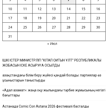
10
11
12
13
14
15
16
17
18
19
20
21
22
23
24
25
26
27
28
29
30
31
« Июл
ІШКІ ІСТЕР МИНИСТРЛІГІ “КІТАП ОҚИТЫН ҰЛТ” РЕСПУБЛИКАЛЫҚ
ЖОБАСЫН ІСКЕ АСЫРУҒА ҚОСЫЛДЫ
Қазақстандағы білім беру жүйесі қандай болады: партиялар өз
ұсыныстарын таныстырды
«Адал азамат»: жаңа оқу жылындағы тәрбие жұмысының негізгі
бағыттары
Астанада Comic Con Astana 2026 фестивалі басталды