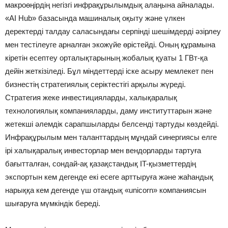
макроөңірдің негізгі инфрақұрылымдық алаңына айналады.
«AI Hub» базасында машиналық оқыту және үлкен
деректерді талдау саласындағы серпінді шешімдерді әзірлеу
мен тестілеуге арналған экожүйе өрістейді. Оның құрамына
кіретін есептеу орталықтарының жобалық қуаты 1 ГВт-қа
дейін жеткізіледі. Бұл міндеттерді іске асыру мемлекет пен
бизнестің стратегиялық серіктестігі арқылы жүреді.
Стратегия жеке инвестицияларды, халықаралық
технологиялық компанияларды, даму институттарын және
жетекші әлемдік сарапшыларды белсенді тартуды көздейді.
Инфрақұрылым мен таланттардың мұндай синергиясы елге
ірі халықаралық инвесторлар мен вендорларды тартуға
бағытталған, сондай-ақ қазақстандық IT-қызметтердің
экспортын кем дегенде екі есеге арттыруға және жаһандық
нарыққа кем дегенде үш отандық «unicorn» компаниясын
шығаруға мүмкіндік береді.