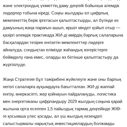
және электрондық үкіметтің даму деңгейі бойынша әлемдік
лидерлер тобына кіреді. Соңғы жылдары ел цифрлық
мемлекеттің берік іргетасын қалыптастырды, ал бүгінде өз
дамуының жаңа парағын ашып, өршіл міндет қойып отыр —
қазіргі әлемдік практикада ЖИ-ді өмірдің барлық салаларына
басқалардан тезірек енгізетін мемлекеттер лидерге
айналуда, сондықтан елімізде жаһандық өзгерістерге
бейімделу ғана емес, оларды өз бетінше қалыптастыру да
жүргізілуде.
Жаңа Стратегия бұл тәжірибені жүйелеуге және оны барлық
негізгі салаларға ауқымдауға бағытталған. ЖИ-ді жаппай
енгізу, өнеркәсіпті, жер қойнауын пайдалануды, логистика
мен энергетиканы цифрландыру 2029 жылдың соңына қарай
жылына орта есеппен 1,5 пайыздық тармақ деңгейінде ЖІӨ-
ге қосымша үлес қосады, ал үш жылдық кезеңдегі
салыстырмалы нарықтық инвестициялардың болжамды