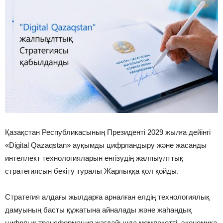
Қазақстан Республикасының Президенті 2029 жылға дейінгі
«Digital Qazaqstan» ауқымды цифрландыру және жасанды
интеллект технологияларын енгізудің жалпыұлттық
стратегиясын бекіту туралы Жарлыққа қол қойды.
Стратегия алдағы жылдарға арналған елдің технологиялық
дамуының басты құжатына айналады және жаһандық
цифрлық трансформация жағдайында мемлекетті, экономика