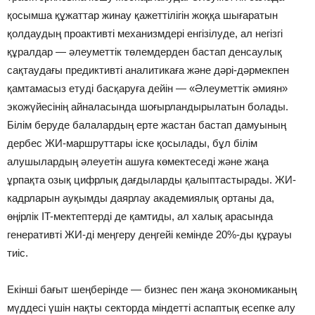
қосымша құжаттар жинау қажеттілігін жоққа шығаратын
қолдаудың проактивті механизмдері енгізілуде, ал негізгі
құралдар — әлеуметтік төлемдерден бастап денсаулық
сақтаудағы предиктивті аналитикаға және дәрі-дәрмекпен
қамтамасыз етуді басқаруға дейін — «Әлеуметтік әмиян»
экожүйесінің айналасында шоғырландырылатын болады.
Білім беруде балалардың ерте жастан бастап дамуының
дербес ЖИ-маршруттары іске қосылады, бұл білім
алушылардың әлеуетін ашуға көмектеседі және жаңа
ұрпақта озық цифрлық дағдыларды қалыптастырады. ЖИ-
кадрларын ауқымды даярлау академиялық ортаны да,
өңірлік IT-мектептерді де қамтиды, ал халық арасында
генеративті ЖИ-ді меңгеру деңгейі кемінде 20%-ды құрауы
тиіс.
Екінші бағыт шеңберінде — бизнес пен жаңа экономиканың
мүддесі үшін нақты секторда міндетті аспаптық есепке алу