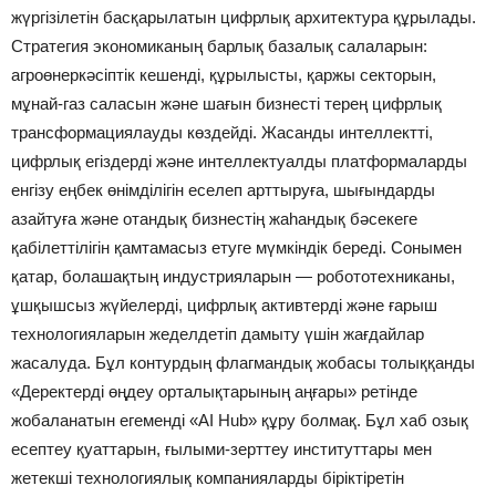
жүргізілетін басқарылатын цифрлық архитектура құрылады.
Стратегия экономиканың барлық базалық салаларын:
агроөнеркәсіптік кешенді, құрылысты, қаржы секторын,
мұнай-газ саласын және шағын бизнесті терең цифрлық
трансформациялауды көздейді. Жасанды интеллектті,
цифрлық егіздерді және интеллектуалды платформаларды
енгізу еңбек өнімділігін еселеп арттыруға, шығындарды
азайтуға және отандық бизнестің жаһандық бәсекеге
қабілеттілігін қамтамасыз етуге мүмкіндік береді. Сонымен
қатар, болашақтың индустрияларын — робототехниканы,
ұшқышсыз жүйелерді, цифрлық активтерді және ғарыш
технологияларын жеделдетіп дамыту үшін жағдайлар
жасалуда. Бұл контурдың флагмандық жобасы толыққанды
«Деректерді өңдеу орталықтарының аңғары» ретінде
жобаланатын егеменді «AI Hub» құру болмақ. Бұл хаб озық
есептеу қуаттарын, ғылыми-зерттеу институттары мен
жетекші технологиялық компанияларды біріктіретін