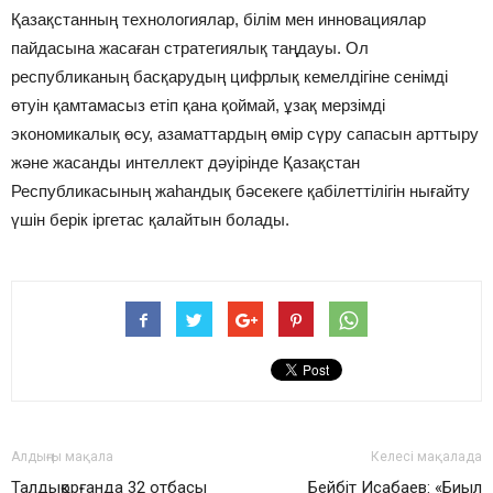
Қазақстанның технологиялар, білім мен инновациялар
пайдасына жасаған стратегиялық таңдауы. Ол
республиканың басқарудың цифрлық кемелдігіне сенімді
өтуін қамтамасыз етіп қана қоймай, ұзақ мерзімді
экономикалық өсу, азаматтардың өмір сүру сапасын арттыру
және жасанды интеллект дәуірінде Қазақстан
Республикасының жаһандық бәсекеге қабілеттілігін нығайту
үшін берік іргетас қалайтын болады.
Алдыңғы мақала
Келесі мақалада
Талдықорғанда 32 отбасы
Бейбіт Исабаев: «Биыл