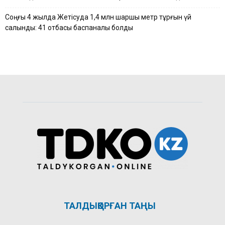
Соңғы 4 жылда Жетісуда 1,4 млн шаршы метр тұрғын үй
салынды: 41 отбасы баспаналы болды
ТАЛДЫҚОРҒАН ТАҢЫ