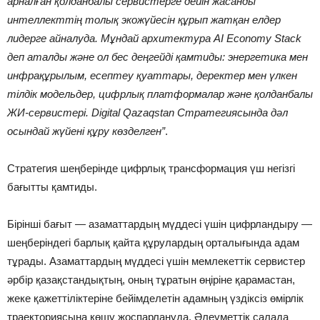
арналған қолданбалы сервистерге дейін жасанды
интеллекттің толық экожүйесін құрып жатқан елдер
лидерге айналуда. Мұндай архитектура AI Economy Stack
деп аталды және ол бес деңгейді қамтиды: энергетика мен
инфрақұрылым, есептеу қуаттары, деректер мен үлкен
тілдік модельдер, цифрлық платформалар және қолданбалы
ЖИ-сервистері. Digital Qazaqstan Стратегиясында дәл
осындай жүйені құру көзделген”
.
Стратегия шеңберінде цифрлық трансформация үш негізгі
бағытты қамтиды.
Бірінші бағыт — азаматтардың мүддесі үшін цифрландыру —
шеңберіндегі барлық қайта құрулардың орталығында адам
тұрады. Азаматтардың мүддесі үшін мемлекеттік сервистер
әрбір қазақстандықтың, оның тұратын өңіріне қарамастан,
жеке қажеттіліктеріне бейімделетін адамның үздіксіз өмірлік
траекториясына көшу жоспарлануда. Әлеуметтік салада