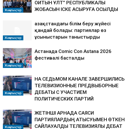
ОҚИТЫН ҰЛТ” РЕСПУБЛИКАЛЫҚ
ЖОБАСЫН ІСКЕ АСЫРУҒА ҚОСЫЛДЫ
Жаңалықтар
Қазақстандағы білім беру жүйесі
қандай болады: партиялар өз
ұсыныстарын таныстырды
Жаңалықтар
Астанада Comic Con Astana 2026
фестивалі басталды
Жаңалықтар
НА СЕДЬМОМ КАНАЛЕ ЗАВЕРШИЛИСЬ
ТЕЛЕВИЗИОННЫЕ ПРЕДВЫБОРНЫЕ
ДЕБАТЫ С УЧАСТИЕМ
Жаңалықтар
ПОЛИТИЧЕСКИХ ПАРТИЙ
ЖЕТІНШІ АРНАДА САЯСИ
ПАРТИЯЛАРДЫҢ ҚАТЫСУЫМЕН ӨТКЕН
САЙЛАУАЛДЫ ТЕЛЕВИЗИЯЛЫҚ ДЕБАТ
Жаңалықтар