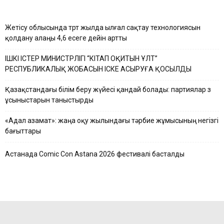
Жетісу облысында төрт жылда ылғал сақтау технологиясын
қолдану алаңы 4,6 есеге дейін артты
ІШКІ ІСТЕР МИНИСТРЛІГІ “КІТАП ОҚИТЫН ҰЛТ”
РЕСПУБЛИКАЛЫҚ ЖОБАСЫН ІСКЕ АСЫРУҒА ҚОСЫЛДЫ
Қазақстандағы білім беру жүйесі қандай болады: партиялар өз
ұсыныстарын таныстырды
«Адал азамат»: жаңа оқу жылындағы тәрбие жұмысының негізгі
бағыттары
Астанада Comic Con Astana 2026 фестивалі басталды