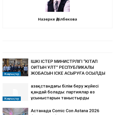
Назерке Әділбекова
БАЙЛАНЫСТЫ МАҚАЛАЛАР
АВТОРДЫҢ КӨП
ІШКІ ІСТЕР МИНИСТРЛІГІ “КІТАП
ОҚИТЫН ҰЛТ” РЕСПУБЛИКАЛЫҚ
ЖОБАСЫН ІСКЕ АСЫРУҒА ҚОСЫЛДЫ
Жаңалықтар
Қазақстандағы білім беру жүйесі
қандай болады: партиялар өз
ұсыныстарын таныстырды
Жаңалықтар
Астанада Comic Con Astana 2026