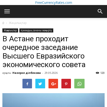
FreeCurrencyRates.com
үй
Жаңалықтар
Жаңалықтар
Қоғамдық сананы жаңғырту
В Астане проходит
очередное заседание
Высшего Евразийского
экономического совета
арқылы
Назерке Әділбекова
-
29.05.2026
120