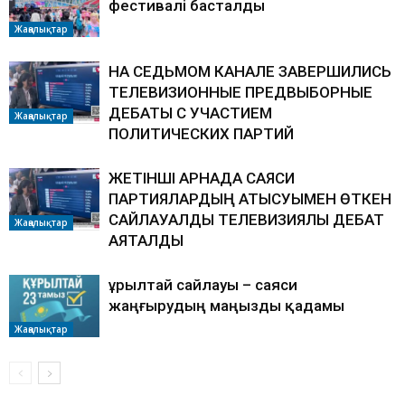
фестивалі басталды
Жаңалықтар
НА СЕДЬМОМ КАНАЛЕ ЗАВЕРШИЛИСЬ
ТЕЛЕВИЗИОННЫЕ ПРЕДВЫБОРНЫЕ
ДЕБАТЫ С УЧАСТИЕМ
Жаңалықтар
ПОЛИТИЧЕСКИХ ПАРТИЙ
ЖЕТІНШІ АРНАДА САЯСИ
ПАРТИЯЛАРДЫҢ ҚАТЫСУЫМЕН ӨТКЕН
САЙЛАУАЛДЫ ТЕЛЕВИЗИЯЛЫҚ ДЕБАТ
Жаңалықтар
АЯҚТАЛДЫ
Құрылтай сайлауы – саяси
жаңғырудың маңызды қадамы
Жаңалықтар