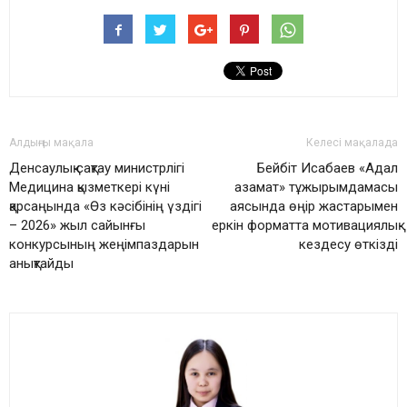
Алдыңғы мақала
Келесі мақалада
Денсаулық сақтау министрлігі
Бейбіт Исабаев «Адал
Медицина қызметкері күні
азамат» тұжырымдамасы
қарсаңында «Өз кәсібінің үздігі
аясында өңір жастарымен
– 2026» жыл сайынғы
еркін форматта мотивациялық
конкурсының жеңімпаздарын
кездесу өткізді
анықтайды