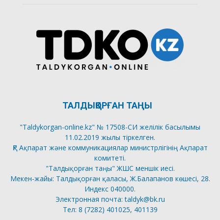
ТАЛДЫҚОРҒАН ТАҢЫ
"Taldykorgan-online.kz" № 17508-СИ желілік басылымы
11.02.2019 жылы тіркелген.
ҚР Ақпарат және коммуникациялар министрлігінің Ақпарат
комитеті.
"Талдықорған таңы" ЖШС меншік иесі.
Мекен-жайы: Талдықорған қаласы, Ж.Балапанов көшесі, 28.
Индекс 040000.
Электронная почта: taldyk@bk.ru
Тел: 8 (7282) 401025, 401139