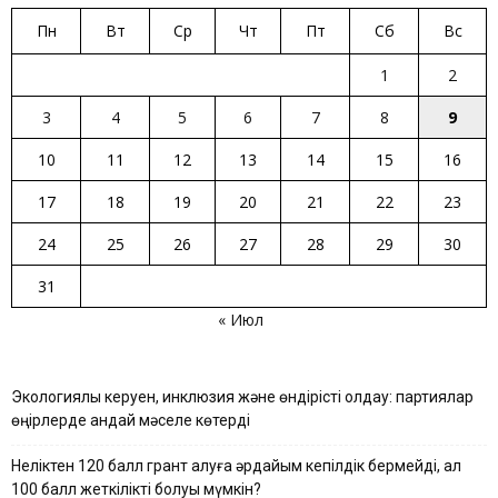
Пн
Вт
Ср
Чт
Пт
Сб
Вс
1
2
3
4
5
6
7
8
9
10
11
12
13
14
15
16
17
18
19
20
21
22
23
24
25
26
27
28
29
30
31
« Июл
Экологиялық керуен, инклюзия және өндірісті қолдау: партиялар
өңірлерде қандай мәселе көтерді
Неліктен 120 балл грант алуға әрдайым кепілдік бермейді, ал
100 балл жеткілікті болуы мүмкін?