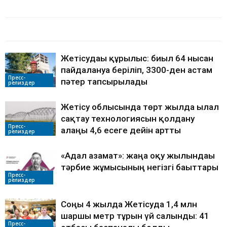
БАЙЛАНЫСТЫ МАҚАЛАЛАР
АВТОРДЫҢ КӨП
Жетісудағы құрылыс: биыл 64 нысан
пайдалануға беріліп, 3300-ден астам
Пресс-
пәтер тапсырылады
релиздер
Жетісу облысында төрт жылда ылғал
сақтау технологиясын қолдану
Пресс-
алаңы 4,6 есеге дейін артты
релиздер
«Адал азамат»: жаңа оқу жылындағы
тәрбие жұмысының негізгі бағыттары
Пресс-
релиздер
Соңғы 4 жылда Жетісуда 1,4 млн
шаршы метр тұрғын үй салынды: 41
Пресс-