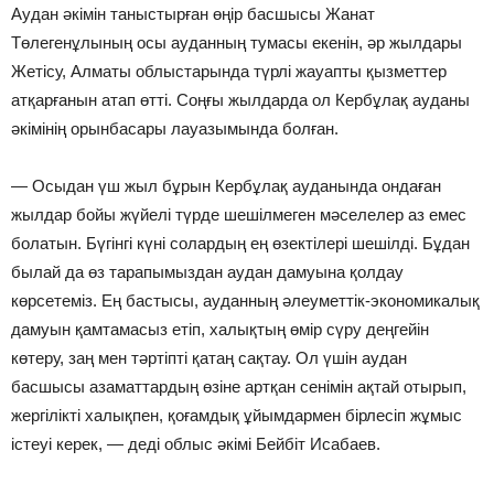
Аудан әкімін таныстырған өңір басшысы Жанат
Төлегенұлының осы ауданның тумасы екенін, әр жылдары
Жетісу, Алматы облыстарында түрлі жауапты қызметтер
атқарғанын атап өтті. Соңғы жылдарда ол Кербұлақ ауданы
әкімінің орынбасары лауазымында болған.
— Осыдан үш жыл бұрын Кербұлақ ауданында ондаған
жылдар бойы жүйелі түрде шешілмеген мәселелер аз емес
болатын. Бүгінгі күні солардың ең өзектілері шешілді. Бұдан
былай да өз тарапымыздан аудан дамуына қолдау
көрсетеміз. Ең бастысы, ауданның әлеуметтік-экономикалық
дамуын қамтамасыз етіп, халықтың өмір сүру деңгейін
көтеру, заң мен тәртіпті қатаң сақтау. Ол үшін аудан
басшысы азаматтардың өзіне артқан сенімін ақтай отырып,
жергілікті халықпен, қоғамдық ұйымдармен бірлесіп жұмыс
істеуі керек, — деді облыс әкімі Бейбіт Исабаев.