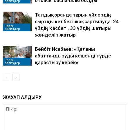
отбасы баспаналы болды
релиздер
Талдықорғанда тұрғын үйлердің
сыртқы келбеті жақсартылуда: 24
Пресс-
үйдің қасбеті, 33 үйдің шатыры
релиздер
жөнделіп жатыр
Бейбіт Исабаев: «Қаланы
абаттандыруды кешенді түрде
Пресс-
қарастыру керек»
релиздер
ЖАУАП ҚАЛДЫРУ