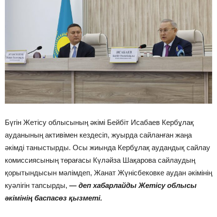
Бүгін Жетісу облысының әкімі Бейбіт Исабаев Кербұлақ
ауданының активімен кездесіп, жуырда сайланған жаңа
әкімді таныстырды. Осы жиында Кербұлақ аудандық сайлау
комиссиясының төрағасы Күләйза Шақарова сайлаудың
қорытындысын мәлімдеп, Жанат Жүнісбековке аудан әкімінің
куәлігін тапсырды,
—
деп хабарлайды Жетісу облысы
әкімінің баспасөз қызметі.