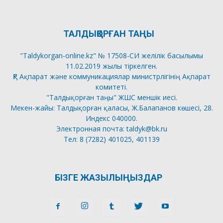
ТАЛДЫҚОРҒАН ТАҢЫ
"Taldykorgan-online.kz" № 17508-СИ желілік басылымы
11.02.2019 жылы тіркелген.
ҚР Ақпарат және коммуникациялар министрлігінің Ақпарат
комитеті.
"Талдықорған таңы" ЖШС меншік иесі.
Мекен-жайы: Талдықорған қаласы, Ж.Балапанов көшесі, 28.
Индекс 040000.
Электронная почта: taldyk@bk.ru
Тел: 8 (7282) 401025, 401139
БІЗГЕ ЖАЗЫЛЫҢЫЗДАР