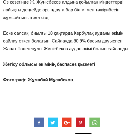
Өз кезегінде Ж. Жүнісбеков алдына қойылған міндеттерді
лайықты деңгейде орындауға бар білімі мен тәжірибесін
жұмсайтынын жеткізді.
Еске салсақ, биылғы 18 қаңтарда Кербұлақ ауданы әкімін
сайлау өткен болатын. Сайлауда 80,9% басым дауыспен
Жанат Төлегенұлы Жүнісбеков аудан әкімі болып сайланды.
Жетісу облысы әкімінің баспасөз қызметі
Фотограф: Жұмабай Мұсабеков.