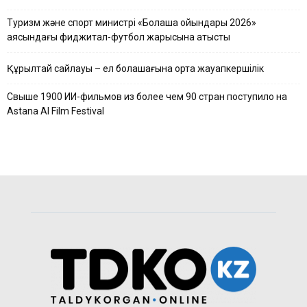
Туризм және спорт министрі «Болашақ ойындары 2026»
аясындағы фиджитал-футбол жарысына қатысты
Құрылтай сайлауы – ел болашағына ортақ жауапкершілік
Свыше 1900 ИИ-фильмов из более чем 90 стран поступило на
Astana AI Film Festival