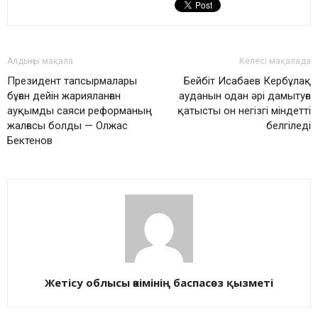
Алдыңғы мақала
Келесі мақалада
Президент тапсырмалары
Бейбіт Исабаев Кербұлақ
бұған дейін жарияланған
ауданын одан әрі дамытуға
ауқымды саяси реформаның
қатысты он негізгі міндетті
жалғасы болды — Олжас
белгіледі
Бектенов
Жетісу облысы әкімінің баспасөз қызметі