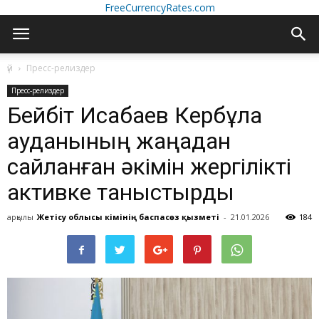
FreeCurrencyRates.com
үй
Пресс-релиздер
Пресс-релиздер
Бейбіт Исабаев Кербұлақ
ауданының жаңадан
сайланған әкімін жергілікті
активке таныстырды
арқылы
Жетісу облысы әкімінің баспасөз қызметі
-
21.01.2026
184