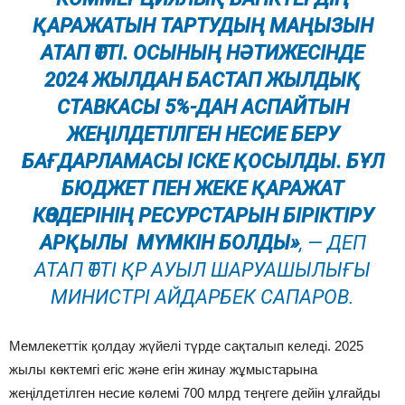
ҚАРАЖАТЫН ТАРТУДЫҢ МАҢЫЗЫН
АТАП ӨТТІ. ОСЫНЫҢ НӘТИЖЕСІНДЕ
2024 ЖЫЛДАН БАСТАП ЖЫЛДЫҚ
СТАВКАСЫ 5%-ДАН АСПАЙТЫН
ЖЕҢІЛДЕТІЛГЕН НЕСИЕ БЕРУ
БАҒДАРЛАМАСЫ ІСКЕ ҚОСЫЛДЫ. БҰЛ
БЮДЖЕТ ПЕН ЖЕКЕ ҚАРАЖАТ
КӨЗДЕРІНІҢ РЕСУРСТАРЫН БІРІКТІРУ
АРҚЫЛЫ МҮМКІН БОЛДЫ»
, — ДЕП
АТАП ӨТТІ ҚР АУЫЛ ШАРУАШЫЛЫҒЫ
МИНИСТРІ АЙДАРБЕК САПАРОВ.
Мемлекеттік қолдау жүйелі түрде сақталып келеді. 2025
жылы көктемгі егіс және егін жинау жұмыстарына
жеңілдетілген несие көлемі 700 млрд теңгеге дейін ұлғайды