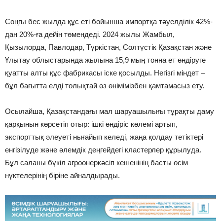
Соңғы бес жылда құс еті бойынша импортқа тәуелділік 42%-
дан 20%-ға дейін төмендеді. 2024 жылы Жамбыл,
Қызылорда, Павлодар, Түркістан, Солтүстік Қазақстан және
Ұлытау облыстарында жылына 15,9 мың тонна ет өндіруге
қуатты алты құс фабрикасы іске қосылды. Негізгі міндет –
бұл бағытта елді толықтай өз өнімімізбен қамтамасыз ету.
Осылайша, Қазақстандағы мал шаруашылығы тұрақты даму
қарқынын көрсетіп отыр: ішкі өндіріс көлемі артып,
экспорттық әлеуеті нығайып келеді, жаңа қолдау тетіктері
енгізілуде және әлемдік деңгейдегі кластерлер құрылуда.
Бұл саланы бүкіл агроөнеркәсіп кешенінің басты өсім
нүктелерінің біріне айналдырады.