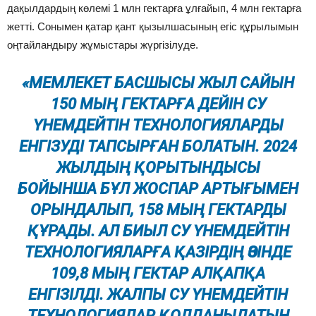
дақылдардың көлемі 1 млн гектарға ұлғайып, 4 млн гектарға
жетті. Сонымен қатар қант қызылшасының егіс құрылымын
оңтайландыру жұмыстары жүргізілуде.
«МЕМЛЕКЕТ БАСШЫСЫ ЖЫЛ САЙЫН
150 МЫҢ ГЕКТАРҒА ДЕЙІН СУ
ҮНЕМДЕЙТІН ТЕХНОЛОГИЯЛАРДЫ
ЕНГІЗУДІ ТАПСЫРҒАН БОЛАТЫН. 2024
ЖЫЛДЫҢ ҚОРЫТЫНДЫСЫ
БОЙЫНША БҰЛ ЖОСПАР АРТЫҒЫМЕН
ОРЫНДАЛЫП, 158 МЫҢ ГЕКТАРДЫ
ҚҰРАДЫ. АЛ БИЫЛ СУ ҮНЕМДЕЙТІН
ТЕХНОЛОГИЯЛАРҒА ҚАЗІРДІҢ ӨЗІНДЕ
109,8 МЫҢ ГЕКТАР АЛҚАПҚА
ЕНГІЗІЛДІ. ЖАЛПЫ СУ ҮНЕМДЕЙТІН
ТЕХНОЛОГИЯЛАР ҚОЛДАНЫЛАТЫН