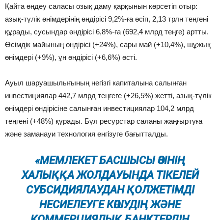
Қайта өңдеу саласы озық даму қарқынын көрсетіп отыр:
азық-түлік өнімдерінің өндірісі 9,2%-ға өсіп, 2,13 трлн теңгені
құрады, сусындар өндірісі 6,8%-ға (692,4 млрд теңге) артты.
Өсімдік майының өндірісі (+24%), сары май (+10,4%), шұжық
өнімдері (+9%), ұн өндірісі (+6,6%) өсті.
Ауыл шаруашылығының негізгі капиталына салынған
инвестициялар 442,7 млрд теңгеге (+26,5%) жетті, азық-түлік
өнімдері өндірісіне салынған инвестициялар 104,2 млрд
теңгені (+48%) құрады. Бұл ресурстар саланы жаңғыртуға
және заманауи технология енгізуге бағытталды.
«МЕМЛЕКЕТ БАСШЫСЫ ӨЗІНІҢ
ХАЛЫҚҚА ЖОЛДАУЫНДА ТІКЕЛЕЙ
СУБСИДИЯЛАУДАН ҚОЛЖЕТІМДІ
НЕСИЕЛЕУГЕ КӨШУДІҢ ЖӘНЕ
КОММЕРЦИЯЛЫҚ БАНКТЕРДІҢ