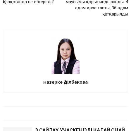
Қазақстанда не өзгереді?
маусымы қорытындыланды: 4
адам қаза тапты, 36 адам
құтқарылды
Назерке Әділбекова
БАЙЛАНЫСТЫ МАҚАЛАЛАР
АВТОРДЫҢ КӨП
ӨЗ САЙЛАУ УЧАСКЕҢІЗДІ ҚАЛАЙ ОҢАЙ