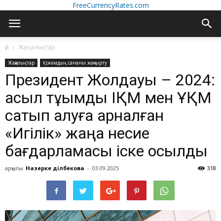
FreeCurrencyRates.com
үй
Жаңалықтар
Жаңалықтар
Қоғамдық сананы жаңғырту
Президент Жолдауы – 2024:
асыл тұқымды ІҚМ мен ҰҚМ
сатып алуға арналған
«Игілік» жаңа несие
бағдарламасы іске қосылды
арқылы
Назерке Әділбекова
-
03.09.2025
318