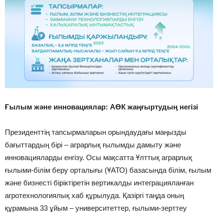
Ғылым және инновациялар: АӨК жаңғыртудың негізі
Президенттің тапсырмаларын орындаудағы маңызды
бағыттардың бірі – аграрлық ғылымды дамыту және
инновацияларды енгізу. Осы мақсатта Ұлттық аграрлық
ғылыми-білім беру орталығы (ҰАТО) базасында білім, ғылым
және бизнесті біріктіретін вертикалды интеграцияланған
агротехнологиялық хаб құрылуда. Қазіргі таңда оның
құрамына 33 ұйым – университеттер, ғылыми-зерттеу