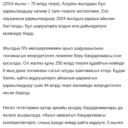
(2014 жылы – 70 млрд теңге). Алдағы жылдары бұл
қаржыландыру көлемі 1 трлн теңгеге жеткізілмек. Егіс
науқанына қаржыландыру 2024 жылдың қараша айынан
басталды, бұл шаруаларға алдын ала дайындалуға
мүмкіндік берді.
Жылдық 5% мөлшерлемемен ауыл шаруашылығы
техникасын жеңілдетілген лизингке беру бағдарламасы іске
қосылды. Ол жалпы құны 250 млрд теңгені құрайтын кемінде
6 мың дана техниканы сатып алуды қамтамасыз етеді. Бұдан
бөлек, қайта өңдеушілерге айналым қаражатын
қаржыландыру үшін 44 млрд теңге көлемінде жеңілдетілген
несие берілді.
Негізгі тетіктермен қатар арнайы қолдау бағдарламалары да
жүзеге асырылуда. «Ауыл аманаты» бағдарламасы
кооперативтерге, соның ішінде өнімді қайта өңдеуге, 5 жылға