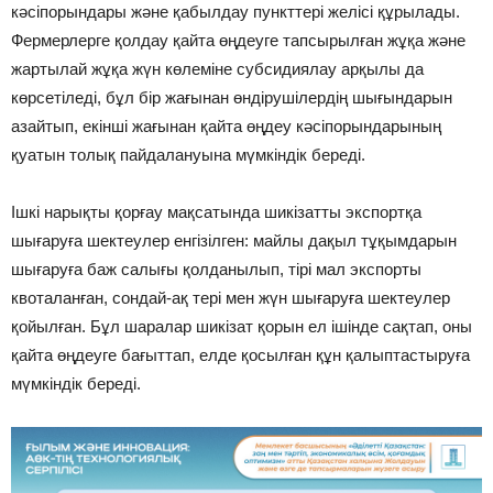
кәсіпорындары және қабылдау пункттері желісі құрылады.
Фермерлерге қолдау қайта өңдеуге тапсырылған жұқа және
жартылай жұқа жүн көлеміне субсидиялау арқылы да
көрсетіледі, бұл бір жағынан өндірушілердің шығындарын
азайтып, екінші жағынан қайта өңдеу кәсіпорындарының
қуатын толық пайдалануына мүмкіндік береді.
Ішкі нарықты қорғау мақсатында шикізатты экспортқа
шығаруға шектеулер енгізілген: майлы дақыл тұқымдарын
шығаруға баж салығы қолданылып, тірі мал экспорты
квоталанған, сондай-ақ тері мен жүн шығаруға шектеулер
қойылған. Бұл шаралар шикізат қорын ел ішінде сақтап, оны
қайта өңдеуге бағыттап, елде қосылған құн қалыптастыруға
мүмкіндік береді.