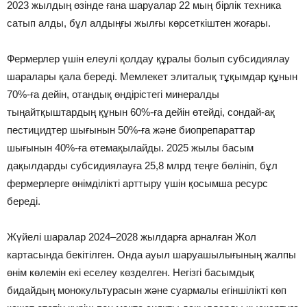
2023 жылдың өзінде ғана шаруалар 22 мың бірлік техника
сатып алды, бұл алдыңғы жылғы көрсеткіштен жоғары.
Фермерлер үшін елеулі қолдау құралы болып субсидиялау
шаралары қала береді. Мемлекет элиталық тұқымдар құнын
70%-ға дейін, отандық өндірістегі минералды
тыңайтқыштардың құнын 60%-ға дейін өтейді, сондай-ақ
пестицидтер шығынын 50%-ға және биопрепараттар
шығынын 40%-ға өтемақылайды. 2025 жылы басым
дақылдарды субсидиялауға 25,8 млрд теңге бөлініп, бұл
фермерлерге өнімділікті арттыру үшін қосымша ресурс
береді.
Жүйелі шаралар 2024–2028 жылдарға арналған Жол
картасында бекітілген. Онда ауыл шаруашылығының жалпы
өнім көлемін екі еселеу көзделген. Негізгі басымдық
бидайдың монокультурасын және суармалы егіншілікті көп