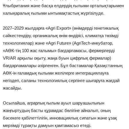
Ұлыбритания және басқа елдердің ғылыми орталықтарымен
халықаралық ғылыми ынтымақтастық жүргізілуде.
2027–2029 жылдарға «Agri Export» (өнімдерді генетикалық
сәйкестендіру, органикалық өнім өндірісі, климатқа төзімді
технологиялар) және «Agri Future» (AgriTech-инкубатор,
«АӨК-тің 100 жас ғалымы» бағдарламасы, фермерлерді
VR/AR арқылы оқыту, жаңа буын цифрлық фермалар)
бағдарламалары әзірленген. Бұл бастамалар Қазақстанның
АӨК-ін ғаламдық ғылыми желілерге интеграциялауға
негіздеп, саланы технологиялық серпінге шығаруға жағдай
жасайды.
Осылайша, аграрлық ғылым ауыл шаруашылығын
жаңғыртудың басты құрамдас бөлігіне айналып, оның
бәсекеге қабілеттілігін, инновациялық сипатын және ұзақ
мерзімді тұрақты дамуын қамтамасыз етеді.