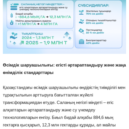
Өсімдік шаруашылығы: егісті әртараптандыру және жаңа
өнімділік стандарттары
Қазақстандағы өсімдік шаруашылығы өндірістің тиімділігі мен
тұрақтылығын арттыруға бағытталған жүйелі
трансформациядан өтуде. Саланың негізгі міндеті – егіс
алқаптарын әртараптандыру және су үнемдеу
технологияларын енгізу. Биыл бидай алқабы 884,6 мың
гектарға қысқарып, 12,3 млн гектарды құрады, ал майлы