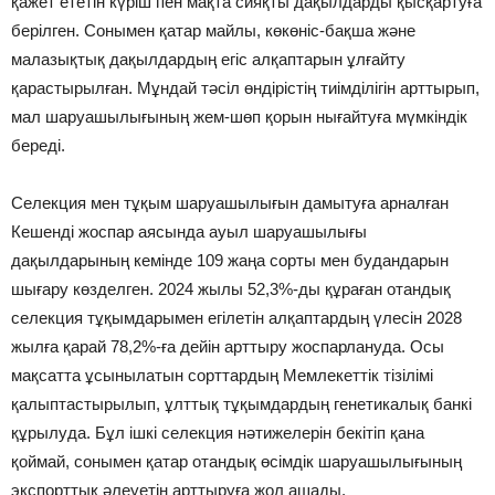
қажет ететін күріш пен мақта сияқты дақылдарды қысқартуға
берілген. Сонымен қатар майлы, көкөніс-бақша және
малазықтық дақылдардың егіс алқаптарын ұлғайту
қарастырылған. Мұндай тәсіл өндірістің тиімділігін арттырып,
мал шаруашылығының жем-шөп қорын нығайтуға мүмкіндік
береді.
Селекция мен тұқым шаруашылығын дамытуға арналған
Кешенді жоспар аясында ауыл шаруашылығы
дақылдарының кемінде 109 жаңа сорты мен будандарын
шығару көзделген. 2024 жылы 52,3%-ды құраған отандық
селекция тұқымдарымен егілетін алқаптардың үлесін 2028
жылға қарай 78,2%-ға дейін арттыру жоспарлануда. Осы
мақсатта ұсынылатын сорттардың Мемлекеттік тізілімі
қалыптастырылып, ұлттық тұқымдардың генетикалық банкі
құрылуда. Бұл ішкі селекция нәтижелерін бекітіп қана
қоймай, сонымен қатар отандық өсімдік шаруашылығының
экспорттық әлеуетін арттыруға жол ашады.