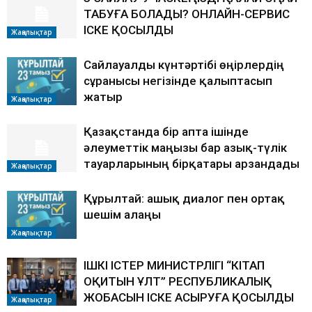
ТАБУҒА БОЛАДЫ? ОНЛАЙН-СЕРВИС
ІСКЕ ҚОСЫЛДЫ
Жаңалықтар
Сайлауалды күнтәртібі өңірлердің
сұранысы негізінде қалыптасып
жатыр
Жаңалықтар
Қазақстанда бір апта ішінде
әлеуметтік маңызы бар азық-түлік
тауарларының бірқатары арзандады
Жаңалықтар
Құрылтай: ашық диалог пен ортақ
шешім алаңы
Жаңалықтар
ІШКІ ІСТЕР МИНИСТРЛІГІ “КІТАП
ОҚИТЫН ҰЛТ” РЕСПУБЛИКАЛЫҚ
ЖОБАСЫН ІСКЕ АСЫРУҒА ҚОСЫЛДЫ
Жаңалықтар