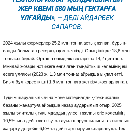
ЖЕР КӨЛЕМІ 580 МЫҢ ГЕКТАРҒА
ҰЛҒАЙДЫ»
, — ДЕДІ АЙДАРБЕК
САПАРОВ.
2024 жылы фермерлер 25,2 млн тонна астық жинап, бұрын-
соңды болмаған рекордқа қол жеткізді. Оның ішінде 18,6 млн
тоннасы бидай. Орташа өнімділік гектарына 14,2 центнер.
Мұндай жоғары нәтижеге енгізілген тыңайтқыш көлемінің екі
есеге ұлғаюы (2023 ж. 1,3 млн тонна) айрықша ықпал етті.
Биыл бұл көрсеткішті 1,9 млн тоннаға жеткізу жоспарланған.
Тұқым шаруашылығына және материалдық-техникалық
базаны жаңартуға айрықша назар аударылып отыр. 2025
жылы элиталық тұқымдардың үлесін жалпы егіс көлемінің
10,5%-ына дейін жеткізу, ал ауыл шаруашылығы техникасын
жаңарту деңгейін 6,5%-ға дейін арттыру жоспарлануда. Тек