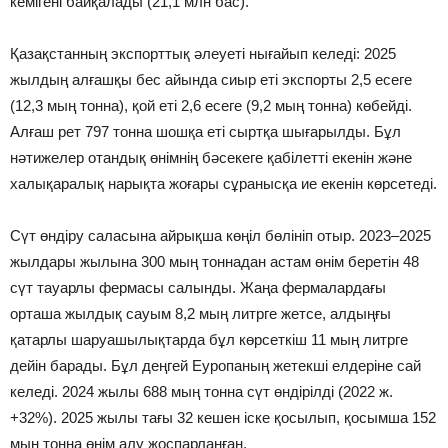
кемігені байқалады (21,1 млн бас).
Қазақстанның экспорттық әлеуеті нығайып келеді: 2025
жылдың алғашқы бес айында сиыр еті экспорты 2,5 есеге
(12,3 мың тонна), қой еті 2,6 есеге (9,2 мың тонна) көбейді.
Алғаш рет 797 тонна шошқа еті сыртқа шығарылды. Бұл
нәтижелер отандық өнімнің бәсекеге қабілетті екенін және
халықаралық нарықта жоғары сұранысқа ие екенін көрсетеді.
Сүт өндіру саласына айрықша көңіл бөлініп отыр. 2023–2025
жылдары жылына 300 мың тоннадан астам өнім беретін 48
сүт тауарлы фермасы салынды. Жаңа фермалардағы
орташа жылдық сауым 8,2 мың литрге жетсе, алдыңғы
қатарлы шаруашылықтарда бұл көрсеткіш 11 мың литрге
дейін барады. Бұл деңгей Еуропаның жетекші елдеріне сай
келеді. 2024 жылы 688 мың тонна сүт өндірілді (2022 ж.
+32%). 2025 жылы тағы 32 кешен іске қосылып, қосымша 152
мың тонна өнім алу жоспарланған.