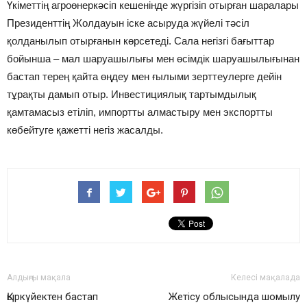
Үкіметтің агроөнеркәсіп кешенінде жүргізіп отырған шаралары
Президенттің Жолдауын іске асыруда жүйелі тәсіл
қолданылып отырғанын көрсетеді. Сала негізгі бағыттар
бойынша – мал шаруашылығы мен өсімдік шаруашылығынан
бастап терең қайта өңдеу мен ғылыми зерттеулерге дейін
тұрақты дамып отыр. Инвестициялық тартымдылық
қамтамасыз етіліп, импортты алмастыру мен экспортты
көбейтуге қажетті негіз жасалды.
Алдыңғы мақала
Келесі мақалада
Қыркүйектен бастап
Жетісу облысында шомылу