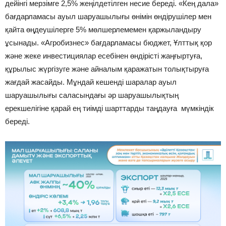
дейінгі мерзімге 2,5% жеңілдетілген несие береді. «Кең дала»
бағдарламасы ауыл шаруашылығы өнімін өндірушілер мен
қайта өңдеушілерге 5% мөлшерлемемен қаржыландыру
ұсынады. «Агробизнес» бағдарламасы бюджет, Ұлттық қор
және жеке инвестициялар есебінен өндірісті жаңғыртуға,
құрылыс жүргізуге және айналым қаражатын толықтыруға
жағдай жасайды. Мұндай кешенді шаралар ауыл
шаруашылығы саласындағы әр шаруашылықтың
ерекшелігіне қарай ең тиімді шарттарды таңдауға мүмкіндік
береді.