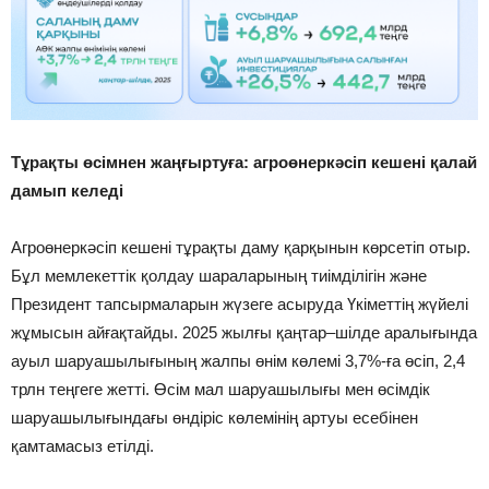
Тұрақты өсімнен жаңғыртуға: агроөнеркәсіп кешені қалай
дамып келеді
Агроөнеркәсіп кешені тұрақты даму қарқынын көрсетіп отыр.
Бұл мемлекеттік қолдау шараларының тиімділігін және
Президент тапсырмаларын жүзеге асыруда Үкіметтің жүйелі
жұмысын айғақтайды. 2025 жылғы қаңтар–шілде аралығында
ауыл шаруашылығының жалпы өнім көлемі 3,7%-ға өсіп, 2,4
трлн теңгеге жетті. Өсім мал шаруашылығы мен өсімдік
шаруашылығындағы өндіріс көлемінің артуы есебінен
қамтамасыз етілді.