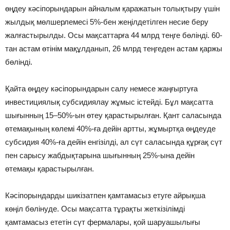
өңдеу кәсіпорындарын айналым қаражатын толықтыру үшін
жылдық мөлшерлемесі 5%-бен жеңілдетілген несие беру
жалғастырылды. Осы мақсаттарға 44 млрд теңге бөлінді. 60-
тан астам өтінім мақұлданып, 26 млрд теңгеден астам қаржы
бөлінді.
Қайта өңдеу кәсіпорындарын салу немесе жаңғыртуға
инвестициялық субсидиялау жұмыс істейді. Бұл мақсатта
шығынның 15–50%-ын өтеу қарастырылған. Қант саласында
өтемақының көлемі 40%-ға дейін артты, жұмыртқа өңдеуде
субсидия 40%-ға дейін енгізілді, ал сүт саласында құрғақ сүт
пен сарысу жабдықтарына шығынның 25%-ына дейін
өтемақы қарастырылған.
Кәсіпорындарды шикізатпен қамтамасыз етуге айрықша
көңіл бөлінуде. Осы мақсатта тұрақты жеткізілімді
қамтамасыз ететін сүт фермалары, қой шаруашылығы