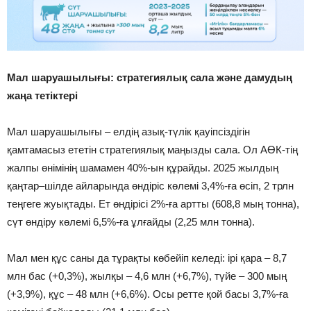
Мал шаруашылығы: стратегиялық сала және дамудың
жаңа тетіктері
Мал шаруашылығы – елдің азық-түлік қауіпсіздігін
қамтамасыз ететін стратегиялық маңызды сала. Ол АӨК-тің
жалпы өнімінің шамамен 40%-ын құрайды. 2025 жылдың
қаңтар–шілде айларында өндіріс көлемі 3,4%-ға өсіп, 2 трлн
теңгеге жуықтады. Ет өндірісі 2%-ға артты (608,8 мың тонна),
сүт өндіру көлемі 6,5%-ға ұлғайды (2,25 млн тонна).
Мал мен құс саны да тұрақты көбейіп келеді: ірі қара – 8,7
млн бас (+0,3%), жылқы – 4,6 млн (+6,7%), түйе – 300 мың
(+3,9%), құс – 48 млн (+6,6%). Осы ретте қой басы 3,7%-ға