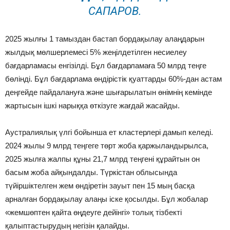
САПАРОВ.
2025 жылғы 1 тамыздан бастап бордақылау алаңдарын
жылдық мөлшерлемесі 5% жеңілдетілген несиелеу
бағдарламасы енгізілді. Бұл бағдарламаға 50 млрд теңге
бөлінді. Бұл бағдарлама өндірістік қуаттарды 60%-дан астам
деңгейде пайдалануға және шығарылатын өнімнің кемінде
жартысын ішкі нарыққа өткізуге жағдай жасайды.
Аустралиялық үлгі бойынша ет кластерлері дамып келеді.
2024 жылы 9 млрд теңгеге төрт жоба қаржыландырылса,
2025 жылға жалпы құны 21,7 млрд теңгені құрайтын он
басым жоба айқындалды. Түркістан облысында
түйіршіктелген жем өндіретін зауыт пен 15 мың басқа
арналған бордақылау алаңы іске қосылды. Бұл жобалар
«жемшөптен қайта өңдеуге дейінгі» толық тізбекті
қалыптастырудың негізін қалайды.