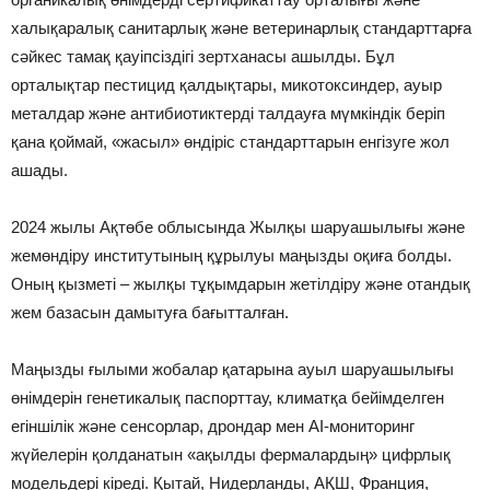
халықаралық санитарлық және ветеринарлық стандарттарға
сәйкес тамақ қауіпсіздігі зертханасы ашылды. Бұл
орталықтар пестицид қалдықтары, микотоксиндер, ауыр
металдар және антибиотиктерді талдауға мүмкіндік беріп
қана қоймай, «жасыл» өндіріс стандарттарын енгізуге жол
ашады.
2024 жылы Ақтөбе облысында Жылқы шаруашылығы және
жем­өндіру институтының құрылуы маңызды оқиға болды.
Оның қызметі – жылқы тұқымдарын жетілдіру және отандық
жем базасын дамытуға бағытталған.
Маңызды ғылыми жобалар қатарына ауыл шаруашылығы
өнімдерін генетикалық паспорттау, климатқа бейімделген
егіншілік және сенсорлар, дрондар мен AI-мониторинг
жүйелерін қолданатын «ақылды фермалардың» цифрлық
модельдері кіреді. Қытай, Нидерланды, АҚШ, Франция,