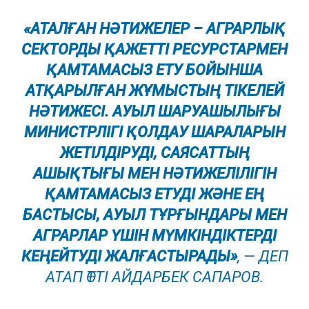
«АТАЛҒАН НӘТИЖЕЛЕР – АГРАРЛЫҚ
СЕКТОРДЫ ҚАЖЕТТІ РЕСУРСТАРМЕН
ҚАМТАМАСЫЗ ЕТУ БОЙЫНША
АТҚАРЫЛҒАН ЖҰМЫСТЫҢ ТІКЕЛЕЙ
НӘТИЖЕСІ. АУЫЛ ШАРУАШЫЛЫҒЫ
МИНИСТРЛІГІ ҚОЛДАУ ШАРАЛАРЫН
ЖЕТІЛДІРУДІ, САЯСАТТЫҢ
АШЫҚТЫҒЫ МЕН НӘТИЖЕЛІЛІГІН
ҚАМТАМАСЫЗ ЕТУДІ ЖӘНЕ ЕҢ
БАСТЫСЫ, АУЫЛ ТҰРҒЫНДАРЫ МЕН
АГРАРЛАР ҮШІН МҮМКІНДІКТЕРДІ
КЕҢЕЙТУДІ ЖАЛҒАСТЫРАДЫ»
, — ДЕП
АТАП ӨТТІ АЙДАРБЕК САПАРОВ.