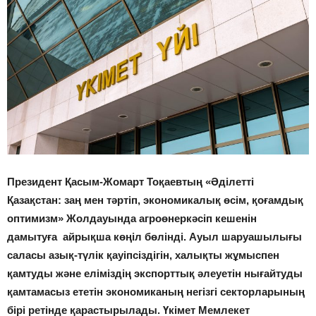
Президент Қасым-Жомарт Тоқаевтың «Әділетті
Қазақстан: заң мен тәртіп, экономикалық өсім, қоғамдық
оптимизм» Жолдауында агроөнеркәсіп кешенін
дамытуға айрықша көңіл бөлінді. Ауыл шаруашылығы
саласы азық-түлік қауіпсіздігін, халықты жұмыспен
қамтуды және еліміздің экспорттық әлеуетін нығайтуды
қамтамасыз ететін экономиканың негізгі секторларының
бірі ретінде қарастырылады. Үкімет Мемлекет