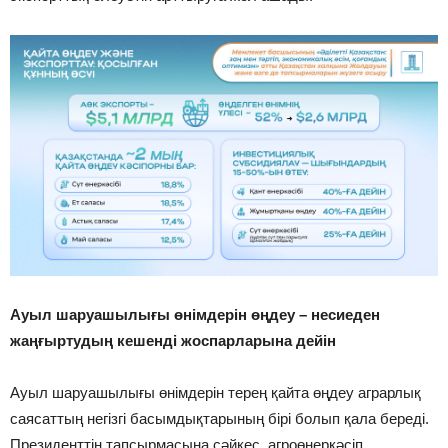
Ауыл шаруашылығы өнімдерін өңдеу – несиеден
жаңғыртудың кешенді жоспарларына дейін
Ауыл шаруашылығы өнімдерін терең қайта өңдеу аграрлық
саясаттың негізгі басымдықтарының бірі болып қала береді.
Президенттің тапсырмасына сәйкес, агроөнеркәсіп