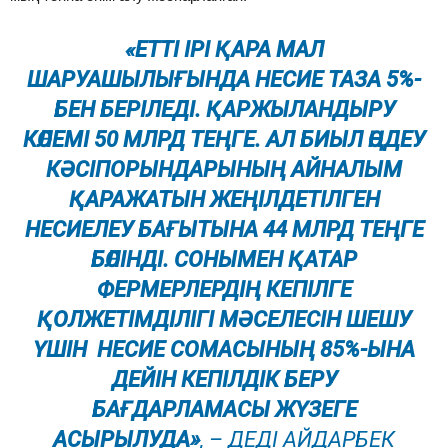
«ЕТТІ ІРІ ҚАРА МАЛ
ШАРУАШЫЛЫҒЫНДА НЕСИЕ ТАЗА 5%-
БЕН БЕРІЛЕДІ. ҚАРЖЫЛАНДЫРУ
КӨЛЕМІ 50 МЛРД ТЕҢГЕ. АЛ БИЫЛ ӨҢДЕУ
КӘСІПОРЫНДАРЫНЫҢ АЙНАЛЫМ
ҚАРАЖАТЫН ЖЕҢІЛДЕТІЛГЕН
НЕСИЕЛЕУ БАҒЫТЫНА 44 МЛРД ТЕҢГЕ
БӨЛІНДІ. СОНЫМЕН ҚАТАР
ФЕРМЕРЛЕРДІҢ КЕПІЛГЕ
ҚОЛЖЕТІМДІЛІГІ МӘСЕЛЕСІН ШЕШУ
ҮШІН НЕСИЕ СОМАСЫНЫҢ 85%-ЫНА
ДЕЙІН КЕПІЛДІК БЕРУ
БАҒДАРЛАМАСЫ ЖҮЗЕГЕ
АСЫРЫЛУДА»
, – ДЕДІ АЙДАРБЕК