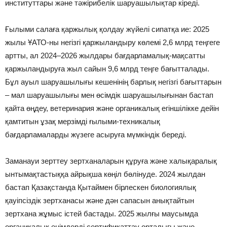
институттары және тәжірибелік шаруашылықтар кіреді.
Ғылыми салаға қаржылық қолдау жүйелі сипатқа ие: 2025
жылы ҰАТО-ны негізгі қаржыландыру көлемі 2,6 млрд теңгеге
артты, ал 2024–2026 жылдары бағдарламалық-мақсатты
қаржыландыруға жыл сайын 9,6 млрд теңге бағытталады.
Бұл ауыл шаруашылығы кешенінің барлық негізгі бағыттарын
– мал шаруашылығы мен өсімдік шаруашылығынан бастап
қайта өңдеу, ветеринария және органикалық егіншілікке дейін
қамтитын ұзақ мерзімді ғылыми-техникалық
бағдарламаларды жүзеге асыруға мүмкіндік береді.
Заманауи зерттеу зертханаларын құруға және халықаралық
ынтымақтастыққа айрықша көңіл бөлінуде. 2024 жылдан
бастап Қазақстанда Қытаймен бірлескен биологиялық
қауіпсіздік зертханасы және дән сапасын анықтайтын
зертхана жұмыс істей бастады. 2025 жылғы маусымда
органикалық өнімдерді сертификаттау орталығы және