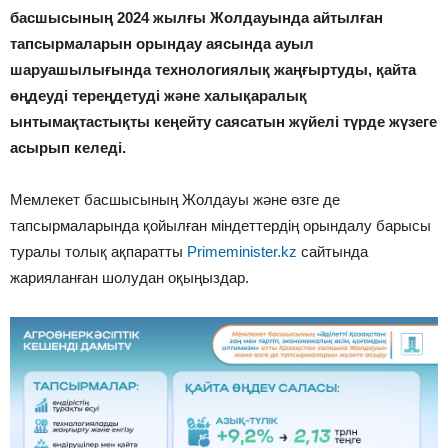
басшысының 2024 жылғы Жолдауында айтылған
тапсырмаларын орындау аясында ауыл
шаруашылығында технологиялық жаңғыртуды, қайта
өңдеуді тереңдетуді және халықаралық
ынтымақтастықты кеңейту саясатын жүйелі түрде жүзеге
асырып келеді.
Мемлекет басшысының Жолдауы және өзге де
тапсырмаларында қойылған міндеттердің орындалу барысы
туралы толық ақпаратты
Primeminister.kz
сайтында
жарияланған шолудан оқыңыздар.