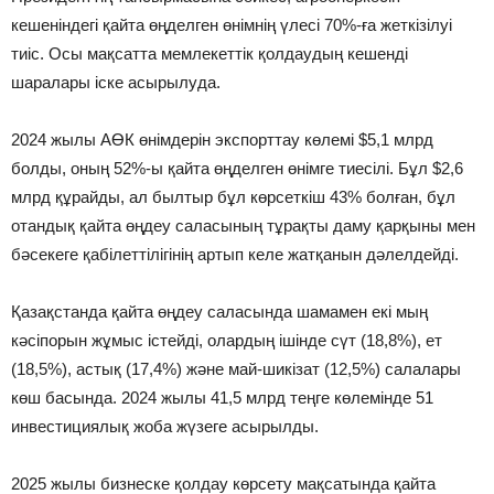
кешеніндегі қайта өңделген өнімнің үлесі 70%-ға жеткізілуі
тиіс. Осы мақсатта мемлекеттік қолдаудың кешенді
шаралары іске асырылуда.
2024 жылы АӨК өнімдерін экспорттау көлемі $5,1 млрд
болды, оның 52%-ы қайта өңделген өнімге тиесілі. Бұл $2,6
млрд құрайды, ал былтыр бұл көрсеткіш 43% болған, бұл
отандық қайта өңдеу саласының тұрақты даму қарқыны мен
бәсекеге қабілеттілігінің артып келе жатқанын дәлелдейді.
Қазақстанда қайта өңдеу саласында шамамен екі мың
кәсіпорын жұмыс істейді, олардың ішінде сүт (18,8%), ет
(18,5%), астық (17,4%) және май-шикізат (12,5%) салалары
көш басында. 2024 жылы 41,5 млрд теңге көлемінде 51
инвестициялық жоба жүзеге асырылды.
2025 жылы бизнеске қолдау көрсету мақсатында қайта