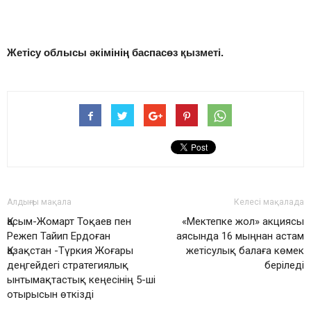
Жетісу облысы әкімінің баспасөз қызметі.
Алдыңғы мақала
Келесі мақалада
Қасым-Жомарт Тоқаев пен
«Мектепке жол» акциясы
Режеп Тайип Ердоған
аясында 16 мыңнан астам
Қазақстан -Түркия Жоғары
жетісулық балаға көмек
деңгейдегі стратегиялық
беріледі
ынтымақтастық кеңесінің 5-ші
отырысын өткізді