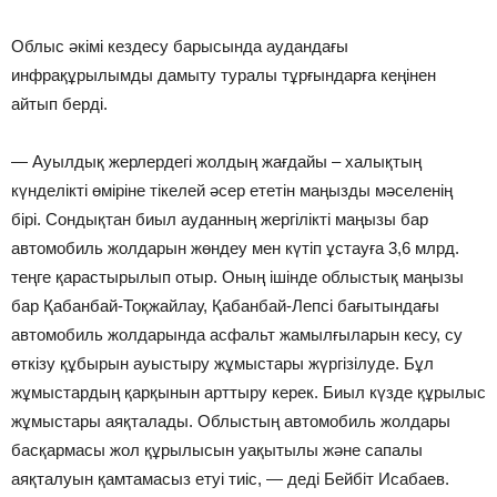
Облыс әкімі кездесу барысында аудандағы
инфрақұрылымды дамыту туралы тұрғындарға кеңінен
айтып берді.
— Ауылдық жерлердегі жолдың жағдайы – халықтың
күнделікті өміріне тікелей әсер ететін маңызды мәселенің
бірі. Сондықтан биыл ауданның жергілікті маңызы бар
автомобиль жолдарын жөндеу мен күтіп ұстауға 3,6 млрд.
теңге қарастырылып отыр. Оның ішінде облыстық маңызы
бар Қабанбай-Тоқжайлау, Қабанбай-Лепсі бағытындағы
автомобиль жолдарында асфальт жамылғыларын кесу, су
өткізу құбырын ауыстыру жұмыстары жүргізілуде. Бұл
жұмыстардың қарқынын арттыру керек. Биыл күзде құрылыс
жұмыстары аяқталады. Облыстың автомобиль жолдары
басқармасы жол құрылысын уақытылы және сапалы
аяқталуын қамтамасыз етуі тиіс, — деді Бейбіт Исабаев.