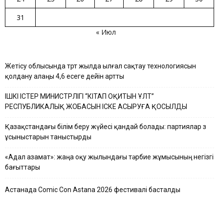
31
« Июл
Жетісу облысында төрт жылда ылғал сақтау технологиясын
қолдану алаңы 4,6 есеге дейін артты
ІШКІ ІСТЕР МИНИСТРЛІГІ “КІТАП ОҚИТЫН ҰЛТ”
РЕСПУБЛИКАЛЫҚ ЖОБАСЫН ІСКЕ АСЫРУҒА ҚОСЫЛДЫ
Қазақстандағы білім беру жүйесі қандай болады: партиялар өз
ұсыныстарын таныстырды
«Адал азамат»: жаңа оқу жылындағы тәрбие жұмысының негізгі
бағыттары
Астанада Comic Con Astana 2026 фестивалі басталды