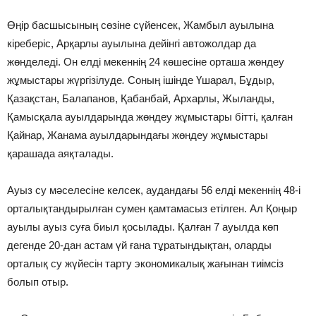
Өңір басшысының сөзіне сүйенсек, Жамбыл ауылына
кіреберіс, Арқарлы ауылына дейінгі автожолдар да
жөнделеді. Он елді мекеннің 24 көшесіне орташа жөндеу
жұмыстары жүргізілуде
.
Соның ішінде Үшарал, Бұдыр,
Қазақстан, Балапанов, Қабанбай, Архарлы, Жыланды,
Қамысқала ауылдарында жөндеу жұмыстары бітті, қалған
Қайнар, Жанама ауылдарындағы жөндеу жұмыстары
қарашада аяқталады.
Ауыз су мәселесіне келсек, аудандағы 56 елді мекеннің 48-і
орталықтандырылған сумен қамтамасыз етілген. Ал Қоңыр
ауылы ауыз суға биыл қосылады. Қалған 7 ауылда көп
дегенде 20-дан астам үй ғана тұратындықтан, оларды
орталық су жүйесін тарту экономикалық жағынан тиімсіз
болып отыр.