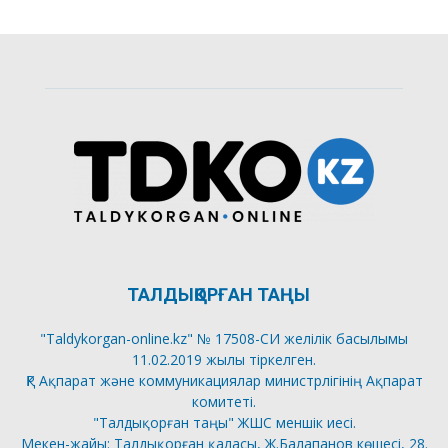
ТАЛДЫҚОРҒАН ТАҢЫ
"Taldykorgan-online.kz" № 17508-СИ желілік басылымы
11.02.2019 жылы тіркелген.
ҚР Ақпарат және коммуникациялар министрлігінің Ақпарат
комитеті.
"Талдықорған таңы" ЖШС меншік иесі.
Мекен-жайы: Талдықорған қаласы, Ж.Балапанов көшесі, 28.