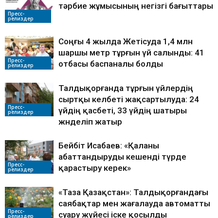
тәрбие жұмысының негізгі бағыттары
Пресс-
релиздер
Соңғы 4 жылда Жетісуда 1,4 млн
шаршы метр тұрғын үй салынды: 41
Пресс-
отбасы баспаналы болды
релиздер
Талдықорғанда тұрғын үйлердің
сыртқы келбеті жақсартылуда: 24
Пресс-
үйдің қасбеті, 33 үйдің шатыры
релиздер
жөнделіп жатыр
Бейбіт Исабаев: «Қаланы
абаттандыруды кешенді түрде
Пресс-
қарастыру керек»
релиздер
«Таза Қазақстан»: Талдықорғандағы
саябақтар мен жағалауда автоматты
Пресс-
суару жүйесі іске қосылды
релиздер