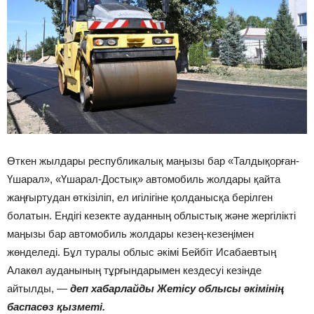
Өткен жылдары республикалық маңызы бар «Талдықорған-
Үшарал», «Үшарал-Достық» автомобиль жолдары қайта
жаңғыртудан өткізіліп, ел игілігіне қолданысқа берілген
болатын. Ендігі кезекте ауданның облыстық және жергілікті
маңызы бар автомобиль жолдары кезең-кезеңімен
жөнделеді. Бұл туралы облыс әкімі Бейбіт Исабаевтың
Алакөл ауданының тұрғындарымен кездесуі кезінде
айтылды, —
деп хабарлайды Жетісу облысы әкімінің
баспасөз қызметі.