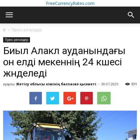
FreeCurrencyRates.com
үй
Пресс-релиздер
Пресс-релиздер
Биыл Алакөл ауданындағы
он елді мекеннің 24 көшесі
жөнделеді
арқылы
Жетісу облысы әкімінің баспасөз қызметі
-
30.07.2025
511