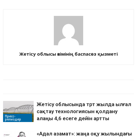
Жетісу облысы әкімінің баспасөз қызметі
БАЙЛАНЫСТЫ МАҚАЛАЛАР
АВТОРДЫҢ КӨП
Жетісу облысында төрт жылда ылғал
сақтау технологиясын қолдану
Пресс-
алаңы 4,6 есеге дейін артты
релиздер
«Адал азамат»: жаңа оқу жылындағы