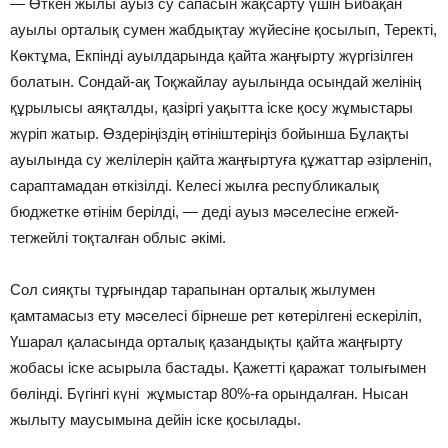
— Өткен жылы ауыз су сапасын жақсарту үшін Бибақан
ауылы орталық сумен жабдықтау жүйесіне қосылып, Теректі,
Көктұма, Екпінді ауылдарында қайта жаңғырту жүргізілген
болатын. Сондай-ақ Тоқжайлау ауылында осындай желінің
құрылысы аяқталды, қазіргі уақытта іске қосу жұмыстары
жүріп жатыр. Өздеріңіздің өтініштеріңіз бойынша Бұлақты
ауылында су желілерін қайта жаңғыртуға құжаттар әзірленіп,
сараптамадан өткізілді. Келесі жылға республикалық
бюджетке өтінім берілді, — деді ауыз мәселесіне егжей-
тегжейлі тоқталған облыс әкімі.
Сол сияқты тұрғындар тарапынан орталық жылумен
қамтамасыз ету мәселесі бірнеше рет көтерілгені ескеріліп,
Үшарал қаласында орталық қазандықты қайта жаңғырту
жобасы іске асырыла бастады. Қажетті қаражат толығымен
бөлінді. Бүгінгі күні жұмыстар 80%-ға орындалған. Нысан
жылыту маусымына дейін іске қосылады.