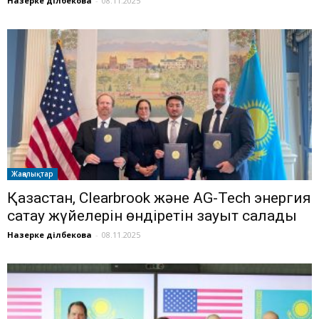
Назерке Әділбекова
-
08.11.2025
Жаңалықтар
Қазақстан, Clearbrook және AG-Tech энергия
сақтау жүйелерін өндіретін зауыт салады
Назерке Әділбекова
-
08.11.2025