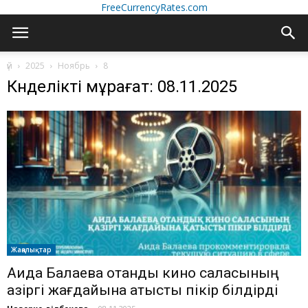
FreeCurrencyRates.com
үй
2025
Ноябрь
8
Күнделікті мұрағат: 08.11.2025
Жаңалықтар
Аида Балаева отандық кино саласының
қазіргі жағдайына қатысты пікір білдірді