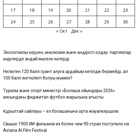
17
18
19
20
21
22
23
24
25
26
27
28
29
30
« Окт
Дек »
Экологиялық керуен, инклюзия және өндірісті қолдау: партиялар
өңірлерде қандай мәселе көтерді
Неліктен 120 балл грант алуға әрдайым кепілдік бермейді, ал
100 балл жеткілікті болуы мүмкін?
Туризм және спорт министрі «Болашақ ойындары 2026»
аясындағы фиджитал-футбол жарысына қатысты
Құрылтай сайлауы – ел болашағына ортақ жауапкершілік
Свыше 1900 ИИ-фильмов из более чем 90 стран поступило на
Astana AI Film Festival