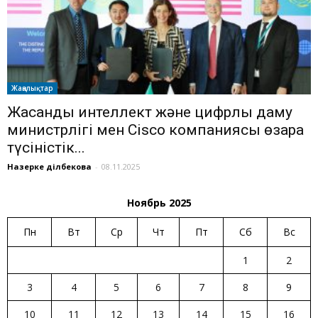
Жаңалықтар
Жасанды интеллект және цифрлық даму
министрлігі мен Cisco компаниясы өзара
түсіністік...
Назерке Әділбекова
-
08.11.2025
Ноябрь 2025
Пн
Вт
Ср
Чт
Пт
Сб
Вс
1
2
3
4
5
6
7
8
9
10
11
12
13
14
15
16