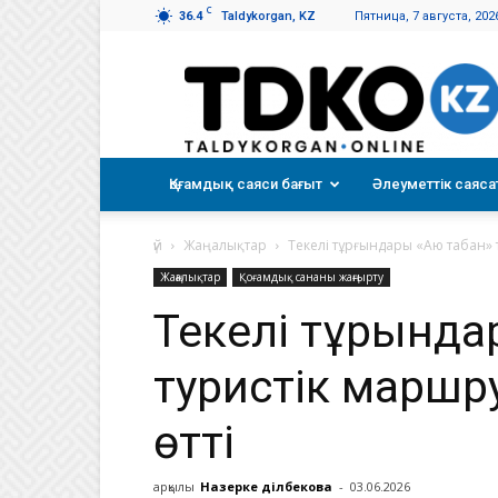
C
36.4
Taldykorgan, KZ
Пятница, 7 августа, 202
Талдықорған
таңы
Қоғамдық саяси бағыт
Әлеуметтік саяса
үй
Жаңалықтар
Текелі тұрғындары «Аю табан» т
Жаңалықтар
Қоғамдық сананы жаңғырту
Текелі тұрғынд
туристік маршр
өтті
арқылы
Назерке Әділбекова
-
03.06.2026