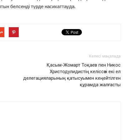
лтын белсенді түрде насихаттауда.
Келесі мақалада
Қасым-Жомарт Тоқаев пен Никос
Христодулидистің келіссөзі екі ел
делегацияларының қатысуымен кеңейтілген
құрамда жалғасты