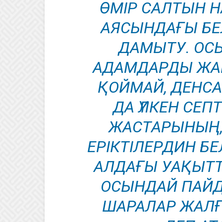
ӨМІР САЛТЫН Н
АЯСЫНДАҒЫ БЕ
ДАМЫТУ. ОС
АДАМДАРДЫ ЖА
ҚОЙМАЙ, ДЕНС
ДА ҮЛКЕН СЕПТ
ЖАСТАРЫНЫҢ,
ЕРІКТІЛЕРДИН БЕ
АЛДАҒЫ УАҚЫТТ
ОСЫНДАЙ ПАЙД
ШАРАЛАР ЖАЛҒ