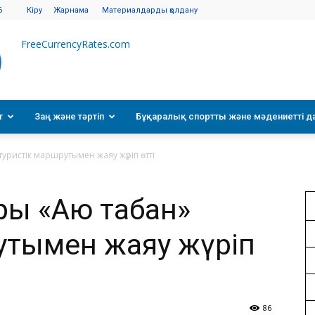
6
Кіру
Жарнама
Материалдарды қолдану
FreeCurrencyRates.com
т
Заң және тәртіп
Бұқаралық спортты және мәдениетті д
уристік маршрутымен жаяу жүріп өтті
ары «Аю табан»
утымен жаяу жүріп
86