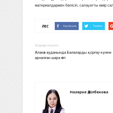
материалдармен бөлісіп, салауатты өмір са
ҮЛЕС
Facebook
Twitter
Алдыңғы мақала
Алакөл ауданында Балаларды қорғау күніне
арналған шара өтті
Назерке Әділбекова