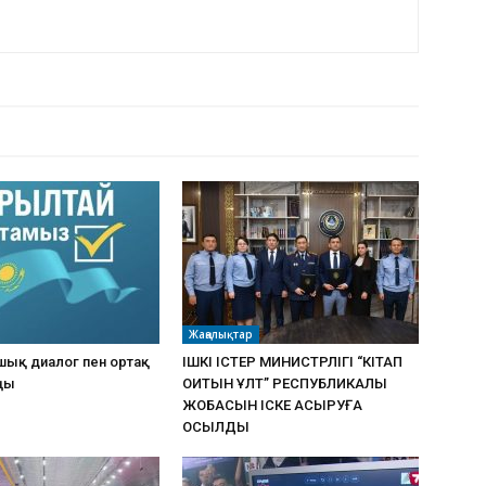
РДЫҢ КӨП
Жаңалықтар
ашық диалог пен ортақ
ІШКІ ІСТЕР МИНИСТРЛІГІ “КІТАП
ңы
ОҚИТЫН ҰЛТ” РЕСПУБЛИКАЛЫҚ
ЖОБАСЫН ІСКЕ АСЫРУҒА
ҚОСЫЛДЫ