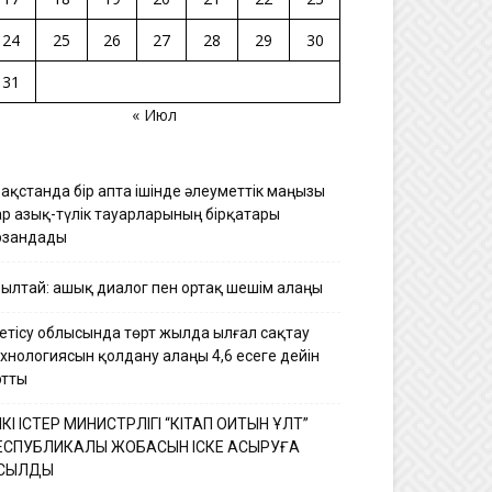
24
25
26
27
28
29
30
31
« Июл
зақстанда бір апта ішінде әлеуметтік маңызы
ар азық-түлік тауарларының бірқатары
рзандады
ұрылтай: ашық диалог пен ортақ шешім алаңы
етісу облысында төрт жылда ылғал сақтау
ехнологиясын қолдану алаңы 4,6 есеге дейін
ртты
ШКІ ІСТЕР МИНИСТРЛІГІ “КІТАП ОҚИТЫН ҰЛТ”
ЕСПУБЛИКАЛЫҚ ЖОБАСЫН ІСКЕ АСЫРУҒА
ОСЫЛДЫ