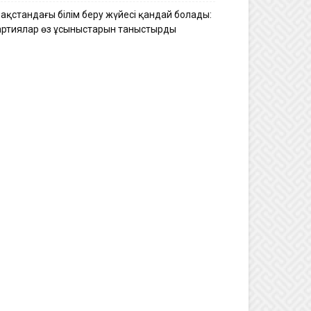
зақстандағы білім беру жүйесі қандай болады:
артиялар өз ұсыныстарын таныстырды