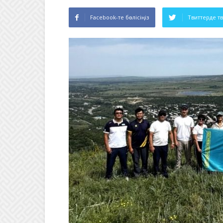
Facebook-те бөлісіңіз
Твиттерде т