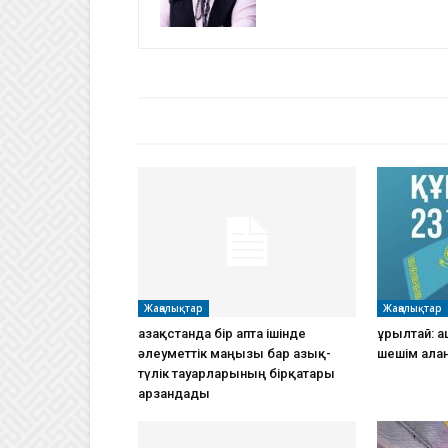
БАЙЛАНЫСТЫ МАҚАЛАЛАР
АВТО
Жаңалықтар
Жаңалықтар
Қазақстанда бір апта ішінде
Құрылтай: 
әлеуметтік маңызы бар азық-
шешім ала
түлік тауарларының бірқатары
арзандады