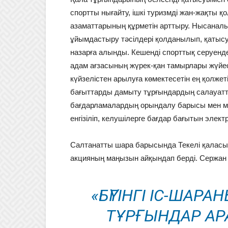
спортты нығайту, ішкі туризмді жан-жақты қ
азаматтарының құрметін арттыру. Нысаналы 
ұйымдастыру тәсілдері қолданылып, қатысу
назарға алынды. Кешенді спорттық серуенде
адам ағзасының жүрек-қан тамырлары жүйесін
күйзелістен арылуға көмектесетін ең қолжеті
бағыттарды дамыту тұрғындардың салауатт
бағдарламалардың орындалу барысы мен м
енгізіліп, келушілерге бағдар бағытын элект
Салтанатты шара барысында Текелі қаласы 
акцияның маңызын айқындап берді. Сержан 
«БҮГІНГІ ІС-ШАР
ТҰРҒЫНДАР АР