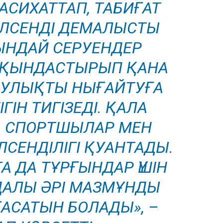
АСИХАТТАП, ТАБИҒАТ
ЛСЕНДІ ДЕМАЛЫСТЫ
ЫНДАЙ СЕРУЕНДЕР
ҚЫНДАСТЫРЫП ҚАНА
АУЛЫҚТЫ НЫҒАЙТУҒА
ІГІН ТИГІЗЕДІ. ҚАЛА
 СПОРТШЫЛАР МЕН
ЛСЕНДІЛІГІ ҚУАНТАДЫ.
А ДА ТҰРҒЫНДАР ҮШІН
АЛЫ ӘРІ МАЗМҰНДЫ
АСАТЫН БОЛАДЫ», –