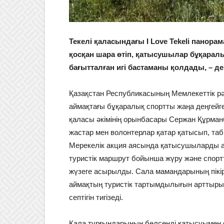
Текелі қаласындағы I Love Tekeli пано
қосқан шара өтіп, қатысушылар бұқаралы
бағытталған игі бастаманы қолдады, – д
Қазақстан Республикасының Мемлекеттік р
аймақтағы бұқаралық спортты жаңа деңгейге к
қаласы әкімінің орынбасары Сержан Құрман
жастар мен волонтерлар қатар қатысып, таби
Мерекелік акция аясында қатысушыларды ар
туристік маршрут бойынша жүру және спор
жүзеге асырылды. Сала мамандарының пікір
аймақтың туристік тартымдылығын арттырып
септігін тигізеді.
Қала тұрғындарының белсенді қатысуымен ө