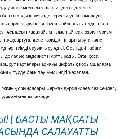
олдау және мемлекеттік рәміздерге деген ел
бағыттарды іс жүзінде көрсету үшін заманауи
шылардың қауіпсіздігі мен жайлылығы алдын ала
у тәсілдерін қарапайым тілмен айтсақ, жаяу туризм –
 жақсартуға, дене төзімділігін арттыруға және
мді әрі тиімді сауықтыру әдісі. Осындай табиғи
ы демалыс мәдениетін арттырады. Оған қоса,
аршрут карталары арнайы цифрлық қосымшаларға
ронды түрде бақылау мүмкіндігі жасалған.
әкімінің орынбасары Сержан Құрманбаев сөз сөйлеп,
Құрманбаев өз сөзінде:
АНЫҢ БАСТЫ МАҚСАТЫ –
АСЫНДА САЛАУАТТЫ