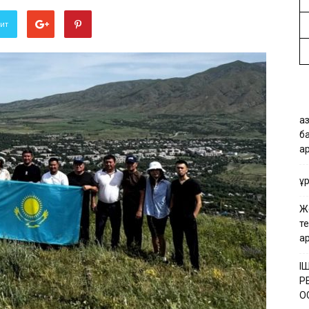
вит
Қа
б
а
Қ
Ж
т
а
І
Р
Қ