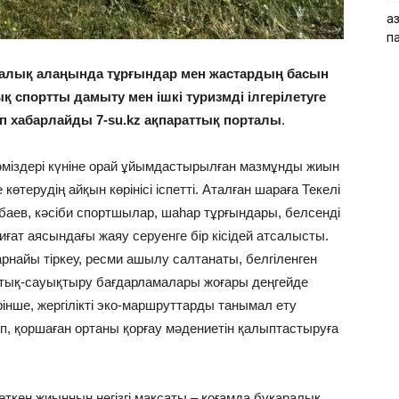
Қа
п
рамалық алаңында тұрғындар мен жастардың басын
қ спортты дамыту мен ішкі туризмді ілгерілетуге
еп хабарлайды 7-su.kz ақпараттық порталы
.
әміздері күніне орай ұйымдастырылған мазмұнды жиын
өтерудің айқын көрінісі іспетті. Аталған шараға Текелі
баев, кәсіби спортшылар, шаһар тұрғындары, белсенді
ғат аясындағы жаяу серуенге бір кісідей атсалысты.
найы тіркеу, ресми ашылу салтанаты, белгіленген
ттық-сауықтыру бағдарламалары жоғары деңгейде
інше, жергілікті эко-маршруттарды танымал ету
, қоршаған ортаны қорғау мәдениетін қалыптастыруға
ткен жиынның негізгі мақсаты – қоғамда бұқаралық