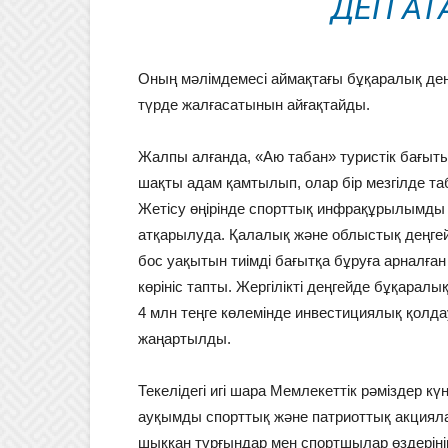
ДЕП АТ
Оның мәлімдемесі аймақтағы бұқаралық д
түрде жалғасатынын айғақтайды.
Жалпы алғанда, «Аю табан» туристік бағы
шақты адам қамтылып, олар бір мезгілде та
Жетісу өңірінде спорттық инфрақұрылымды
атқарылуда. Қалалық және облыстық деңгей
бос уақытын тиімді бағытқа бұруға арналған
көрініс тапты. Жергілікті деңгейде бұқарал
4 млн теңге көлемінде инвестициялық қолд
жаңартылды.
Текелідегі игі шара Мемлекеттік рәміздер к
ауқымды спорттық және патриоттық акциял
шыққан тұрғындар мен спортшылар өздеріні