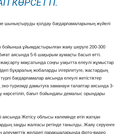
АП КӨРСЕТТІ.
ене шынықтыруды қолдау бағдарламаларының жүйелі
ты бойынша ұйымдастырылған жаяу шеруге 200-300
биғат аясында 5-6 шақырым аумақты басып өтті.
 жақсарту мақсатында соңғы уақытта елеулі жұмыстар
дегі бұқаралық жобаларды ілгерілетуге, жастардың
 түрлі бағдарламалар аясында елеулі жетістіктер
ық эко-туризмді дамытуға заманауи талаптар аясында 3-
ау көрсетіліп, бағыт бойындағы демалыс орындары
үні аясында Жетісу облысы көлемінде өтіп жатқан
ардың заңды жалғасы ретінде танылды. Жаяу серуенге
ң әлеуметтік желідегі парақшаларында фото-видео