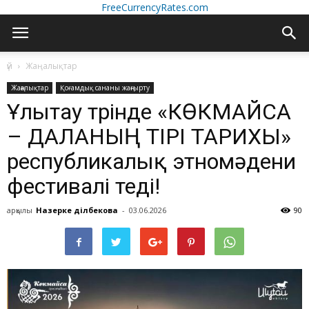
FreeCurrencyRates.com
үй
Жаңалықтар
Жаңалықтар
Қоғамдық сананы жаңғырту
Ұлытау төрінде «КӨКМАЙСА
– ДАЛАНЫҢ ТІРІ ТАРИХЫ»
республикалық этномәдени
фестивалі өтеді!
арқылы
Назерке Әділбекова
-
03.06.2026
90