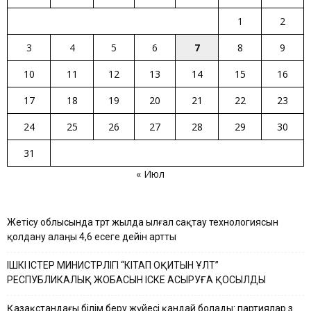
1
2
3
4
5
6
7
8
9
10
11
12
13
14
15
16
17
18
19
20
21
22
23
24
25
26
27
28
29
30
31
« Июл
Жетісу облысында төрт жылда ылғал сақтау технологиясын
қолдану алаңы 4,6 есеге дейін артты
ІШКІ ІСТЕР МИНИСТРЛІГІ “КІТАП ОҚИТЫН ҰЛТ”
РЕСПУБЛИКАЛЫҚ ЖОБАСЫН ІСКЕ АСЫРУҒА ҚОСЫЛДЫ
Қазақстандағы білім беру жүйесі қандай болады: партиялар өз