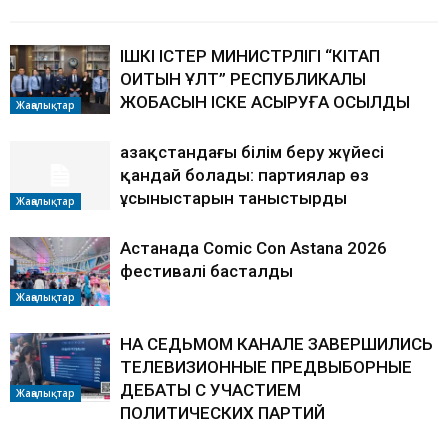
ІШКІ ІСТЕР МИНИСТРЛІГІ “КІТАП
ОҚИТЫН ҰЛТ” РЕСПУБЛИКАЛЫҚ
ЖОБАСЫН ІСКЕ АСЫРУҒА ҚОСЫЛДЫ
Жаңалықтар
Қазақстандағы білім беру жүйесі
қандай болады: партиялар өз
ұсыныстарын таныстырды
Жаңалықтар
Астанада Comic Con Astana 2026
фестивалі басталды
Жаңалықтар
НА СЕДЬМОМ КАНАЛЕ ЗАВЕРШИЛИСЬ
ТЕЛЕВИЗИОННЫЕ ПРЕДВЫБОРНЫЕ
ДЕБАТЫ С УЧАСТИЕМ
Жаңалықтар
ПОЛИТИЧЕСКИХ ПАРТИЙ