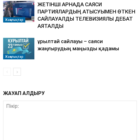
ЖЕТІНШІ АРНАДА САЯСИ
ПАРТИЯЛАРДЫҢ ҚАТЫСУЫМЕН ӨТКЕН
САЙЛАУАЛДЫ ТЕЛЕВИЗИЯЛЫҚ ДЕБАТ
Жаңалықтар
АЯҚТАЛДЫ
Құрылтай сайлауы – саяси
жаңғырудың маңызды қадамы
Жаңалықтар
ЖАУАП ҚАЛДЫРУ