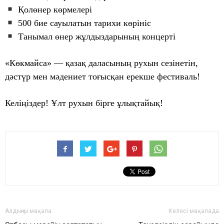
Қолөнер көрмелері
500 бие сауылатын тарихи көрініс
Танымал өнер жұлдыздарының концерті
«Көкмайса» — қазақ даласының рухын сезінетін,
дәстүр мен мәдениет тоғысқан ерекше фестиваль!
Келіңіздер! Ұлт рухын бірге ұлықтайық!
Алдыңғы мақала
Келесі мақалада