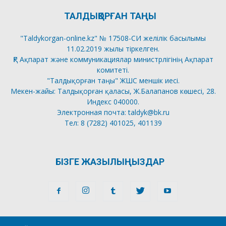
ТАЛДЫҚОРҒАН ТАҢЫ
"Taldykorgan-online.kz" № 17508-СИ желілік басылымы
11.02.2019 жылы тіркелген.
ҚР Ақпарат және коммуникациялар министрлігінің Ақпарат
комитеті.
"Талдықорған таңы" ЖШС меншік иесі.
Мекен-жайы: Талдықорған қаласы, Ж.Балапанов көшесі, 28.
Индекс 040000.
Электронная почта: taldyk@bk.ru
Тел: 8 (7282) 401025, 401139
БІЗГЕ ЖАЗЫЛЫҢЫЗДАР