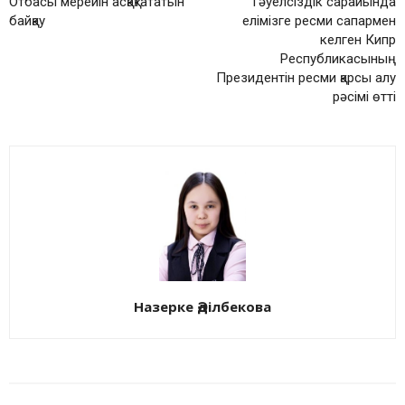
Отбасы мерейін асқақтататын
Тәуелсіздік сарайында
байқау
елімізге ресми сапармен
келген Кипр
Республикасының
Президентін ресми қарсы алу
рәсімі өтті
Назерке Әділбекова
БАЙЛАНЫСТЫ МАҚАЛАЛАР
АВТОРДЫҢ КӨП