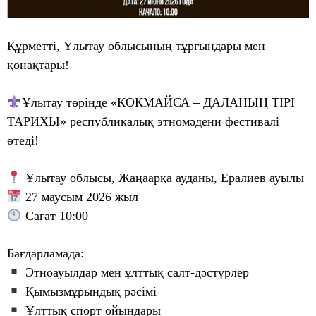
Құрметті, Ұлытау облысының тұрғындары мен
қонақтары!
Ұлытау төрінде «КӨКМАЙСА – ДАЛАНЫҢ ТІРІ
ТАРИХЫ» республикалық этномәдени фестивалі
өтеді!
Ұлытау облысы, Жаңаарқа ауданы, Ералиев ауылы
27 маусым 2026 жыл
Сағат 10:00
Бағдарламада:
Этноауылдар мен ұлттық салт-дәстүрлер
Қымызмұрындық рәсімі
Ұлттық спорт ойындары