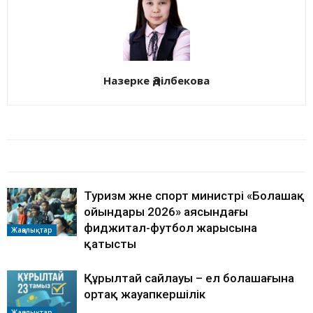
Назерке Әділбекова
БАЙЛАНЫСТЫ МАҚАЛАЛАР
АВТОРДЫҢ КӨП
Туризм және спорт министрі «Болашақ
ойындары 2026» аясындағы
фиджитал-футбол жарысына
Жаңалықтар
қатысты
Құрылтай сайлауы – ел болашағына
ортақ жауапкершілік
Жаңалықтар