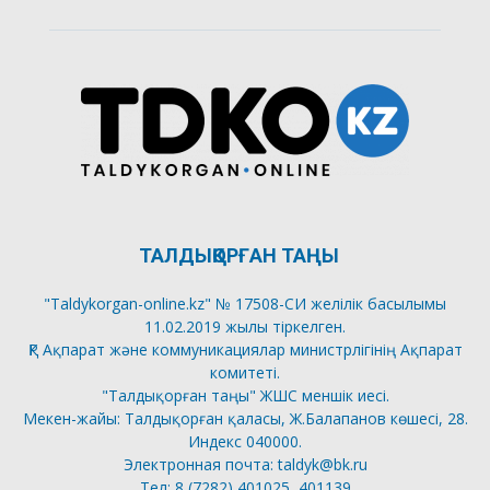
ТАЛДЫҚОРҒАН ТАҢЫ
"Taldykorgan-online.kz" № 17508-СИ желілік басылымы
11.02.2019 жылы тіркелген.
ҚР Ақпарат және коммуникациялар министрлігінің Ақпарат
комитеті.
"Талдықорған таңы" ЖШС меншік иесі.
Мекен-жайы: Талдықорған қаласы, Ж.Балапанов көшесі, 28.
Индекс 040000.
Электронная почта: taldyk@bk.ru
Тел: 8 (7282) 401025, 401139