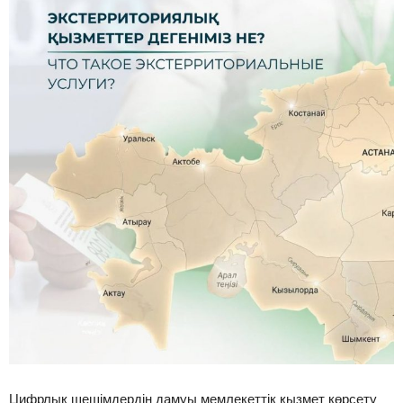
Цифрлық шешімдердің дамуы мемлекеттік қызмет көрсету