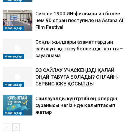
Свыше 1900 ИИ-фильмов из более
чем 90 стран поступило на Astana AI
Film Festival
Жаңалықтар
Соңғы жылдары азаматтардың
сайлауға қатысу белсендігі артты –
сауалнама
Жаңалықтар
ӨЗ САЙЛАУ УЧАСКЕҢІЗДІ ҚАЛАЙ
ОҢАЙ ТАБУҒА БОЛАДЫ? ОНЛАЙН-
СЕРВИС ІСКЕ ҚОСЫЛДЫ
Жаңалықтар
Сайлауалды күнтәртібі өңірлердің
сұранысы негізінде қалыптасып
жатыр
Жаңалықтар