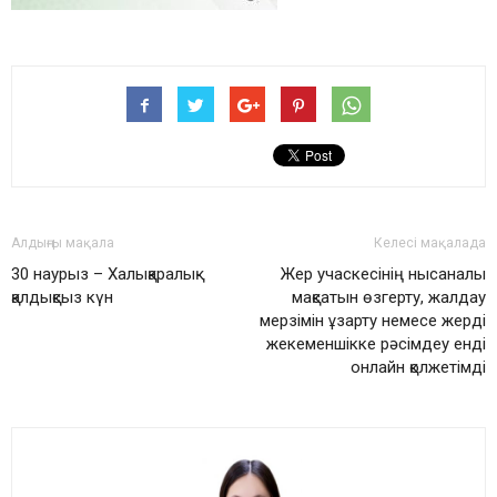
Алдыңғы мақала
Келесі мақалада
30 наурыз – Халықаралық
Жер учаскесінің нысаналы
қалдықсыз күн
мақсатын өзгерту, жалдау
мерзімін ұзарту немесе жерді
жекеменшікке рәсімдеу енді
онлайн қолжетімді