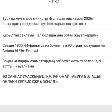
« Июл
Туризм және спорт министрі «Болашақ ойындары 2026»
аясындағы фиджитал-футбол жарысына қатысты
Құрылтай сайлауы – ел болашағына ортақ жауапкершілік
Свыше 1900 ИИ-фильмов из более чем 90 стран поступило на
Astana AI Film Festival
Соңғы жылдары азаматтардың сайлауға қатысу белсендігі
артты – сауалнама
ӨЗ САЙЛАУ УЧАСКЕҢІЗДІ ҚАЛАЙ ОҢАЙ ТАБУҒА БОЛАДЫ?
ОНЛАЙН-СЕРВИС ІСКЕ ҚОСЫЛДЫ