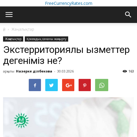
FreeCurrencyRates.com
үй
Жаңалықтар
Жаңалықтар
Қоғамдық сананы жаңғырту
Экстерриториялық қызметтер
дегеніміз не?
арқылы
Назерке Әділбекова
-
30.03.2026
163