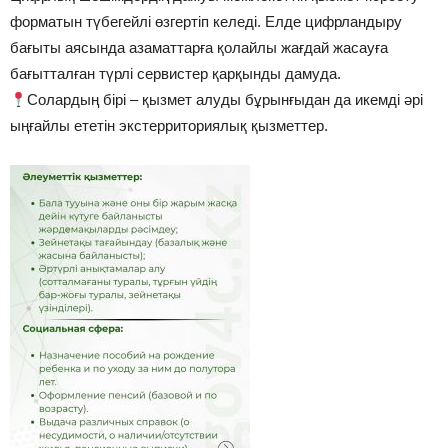
форматын түбегейлі өзгертіп келеді. Елде цифрландыру
бағыты аясында азаматтарға қолайлы жағдай жасауға
бағытталған түрлі сервистер қарқынды дамуда.
Солардың бірі – қызмет алуды бұрынғыдан да икемді әрі
ыңғайлы ететін экстерриториялық қызметтер.