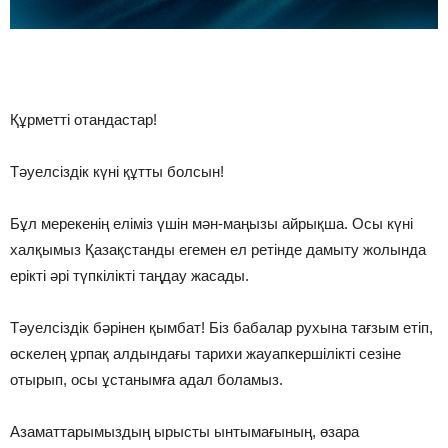
Құрметті отандастар!
Тәуелсіздік күні құтты болсын!
Бұл мерекенің еліміз үшін мән-маңызы айрықша. Осы күні
халқымыз Қазақстанды егемен ел ретінде дамыту жолында
ерікті әрі түпкілікті таңдау жасады.
Тәуелсіздік бәрінен қымбат! Біз бабалар рухына тағзым етіп,
өскелең ұрпақ алдындағы тарихи жауапкершілікті сезіне
отырып, осы ұстанымға адал боламыз.
Азаматтарымыздың ырысты ынтымағының, өзара