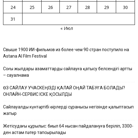
24
25
26
27
28
29
30
31
« Июл
Свыше 1900 ИИ-фильмов из более чем 90 стран поступило на
Astana AI Film Festival
Соңғы жылдары азаматтардың сайлауға қатысу белсендігі артты
– сауалнама
ӨЗ САЙЛАУ УЧАСКЕҢІЗДІ ҚАЛАЙ ОҢАЙ ТАБУҒА БОЛАДЫ?
ОНЛАЙН-СЕРВИС ІСКЕ ҚОСЫЛДЫ
Сайлауалды күнтәртібі өңірлердің сұранысы негізінде қалыптасып
жатыр
Жетісудағы құрылыс: биыл 64 нысан пайдалануға беріліп, 3300-
ден астам пәтер тапсырылады