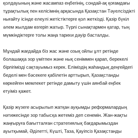
қолдауының және жасампаз еңбегінің, сондай-ақ қоғамдағы
тұрақтылық пен келісімнің арқасында Қазақстан Тәуелсіздікті
нығайту ісінде елеулі жетістіктерге қол жеткізді. Қазір бүкіл
әлем жылдам өзгеріп жатыр. Түрлі сынақтармен қатар, тың
мүмкіндіктерге толы жаңа тарихи дәуір басталды.
Мұндай жағдайда біз жас және озық ойлы ұлт ретінде
болашаққа зор үмітпен және нық сеніммен қарап, берекелі
бірлігімізді сақтауымыз керек. Еліміздің жаһандық деңгейдегі
беделі мен бәсекеге қабілетін арттырып, Қазақстанды
көркейген мемлекет ретінде дамыту үшін аянбай еңбек
етуіміз қажет.
Қазір жүзеге асырылып жатқан ауқымды реформалардың
нәтижесінде зор табысқа жетеміз деп сенемін. Жан-жақты
жаңғыруға бағытталған стратегиялық бағдарымыздан
ауытқымай, Әділетті, Күшті, Таза, Қауіпсіз Қазақстанды