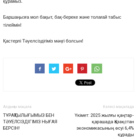
құрамыз.
Баршаңызға мол бақыт, бақ-береке және толағай табыс
тілеймін!
Қастерлі Тәуелсіздігіміз мәңгі болсын!
Алдыңғы мақала
Келесі мақалада
ТҰРАҚТЫЛЫҒЫМЫЗ БЕН
Үкімет: 2025 жылғы қаңтар-
ТӘУЕЛСІЗДІГІМІЗ НЫҒАЯ
қарашада Қазақстан
БЕРСІН!
экономикасының өсуі 6,4%
құрады