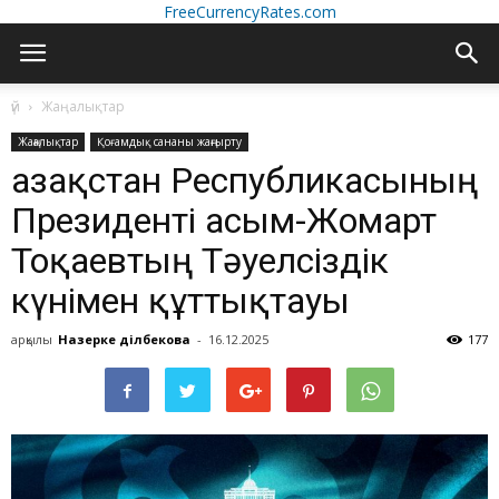
FreeCurrencyRates.com
үй
Жаңалықтар
Жаңалықтар
Қоғамдық сананы жаңғырту
Қазақстан Республикасының
Президенті Қасым-Жомарт
Тоқаевтың Тәуелсіздік
күнімен құттықтауы
арқылы
Назерке Әділбекова
-
16.12.2025
177