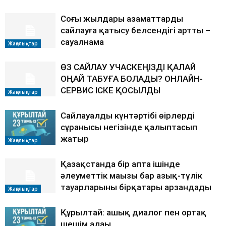
Соңғы жылдары азаматтардың
сайлауға қатысу белсендігі артты –
сауалнама
Жаңалықтар
ӨЗ САЙЛАУ УЧАСКЕҢІЗДІ ҚАЛАЙ
ОҢАЙ ТАБУҒА БОЛАДЫ? ОНЛАЙН-
СЕРВИС ІСКЕ ҚОСЫЛДЫ
Жаңалықтар
Сайлауалды күнтәртібі өңірлердің
сұранысы негізінде қалыптасып
жатыр
Жаңалықтар
Қазақстанда бір апта ішінде
әлеуметтік маңызы бар азық-түлік
тауарларының бірқатары арзандады
Жаңалықтар
Құрылтай: ашық диалог пен ортақ
шешім алаңы