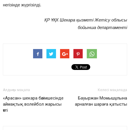
негізінде жүргізілді.
ҚР ҰҚК Шекара қызметі Жетісу облысы
бойынша департаменті
Алдыңғы мақала
Келесі мақалада
«Арасан» шекара бөлімшесінде
Бауыржан Момышұлына
аймақтық волейбол жарысы
арналған шараға қатысты
өтті