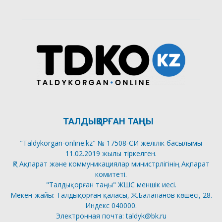
ТАЛДЫҚОРҒАН ТАҢЫ
"Taldykorgan-online.kz" № 17508-СИ желілік басылымы
11.02.2019 жылы тіркелген.
ҚР Ақпарат және коммуникациялар министрлігінің Ақпарат
комитеті.
"Талдықорған таңы" ЖШС меншік иесі.
Мекен-жайы: Талдықорған қаласы, Ж.Балапанов көшесі, 28.
Индекс 040000.
Электронная почта: taldyk@bk.ru