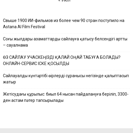
Свыше 1900 ИИ-фильмов из более чем 90 стран поступило на
Astana AI Film Festival
Соңғы жылдары азаматтардың сайлауға қатысу белсендігі артты
– сауалнама
ӨЗ САЙЛАУ УЧАСКЕҢІЗДІ ҚАЛАЙ ОҢАЙ ТАБУҒА БОЛАДЫ?
ОНЛАЙН-СЕРВИС ІСКЕ ҚОСЫЛДЫ
Сайлауалды күнтәртібі өңірлердің сұранысы негізінде қалыптасып
жатыр
Жетісудағы құрылыс: биыл 64 нысан пайдалануға беріліп, 3300-
ден астам пәтер тапсырылады