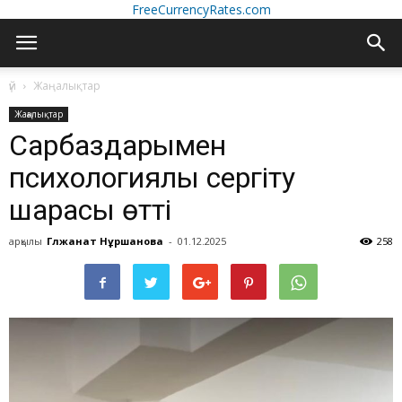
FreeCurrencyRates.com
үй
Жаңалықтар
Жаңалықтар
Сарбаздарымен
психологиялық сергіту
шарасы өтті
арқылы
Гүлжанат Нұршанова
-
01.12.2025
258