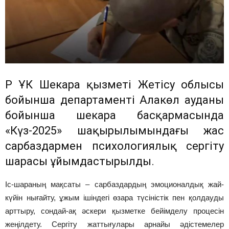
ҚР ҰҚК Шекара қызметі Жетісу облысы
бойынша департаменті Алакөл ауданы
бойынша шекара басқармасында
«Күз-2025» шақырылымындағы жас
сарбаздармен психологиялық сергіту
шарасы ұйымдастырылды.
Іс-шараның мақсаты – сарбаздардың эмоционалдық жай-
күйін нығайту, ұжым ішіндегі өзара түсіністік пен қолдауды
арттыру, сондай-ақ әскери қызметке бейімделу процесін
жеңілдету. Сергіту жаттығулары арнайы әдістемелер