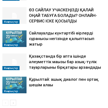
ӨЗ САЙЛАУ УЧАСКЕҢІЗДІ ҚАЛАЙ
ОҢАЙ ТАБУҒА БОЛАДЫ? ОНЛАЙН-
СЕРВИС ІСКЕ ҚОСЫЛДЫ
Жаңалықтар
Сайлауалды күнтәртібі өңірлердің
сұранысы негізінде қалыптасып
жатыр
Жаңалықтар
Қазақстанда бір апта ішінде
әлеуметтік маңызы бар азық-түлік
тауарларының бірқатары арзандады
Жаңалықтар
Құрылтай: ашық диалог пен ортақ
шешім алаңы
Жаңалықтар