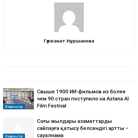
Гүлжанат Нұршанова
БАЙЛАНЫСТЫ МАҚАЛАЛАР
АВТОРДЫҢ КӨП
Свыше 1900 ИИ-фильмов из более
чем 90 стран поступило на Astana AI
Film Festival
Жаңалықтар
Соңғы жылдары азаматтардың
сайлауға қатысу белсендігі артты –
сауалнама
Жаңалықтар