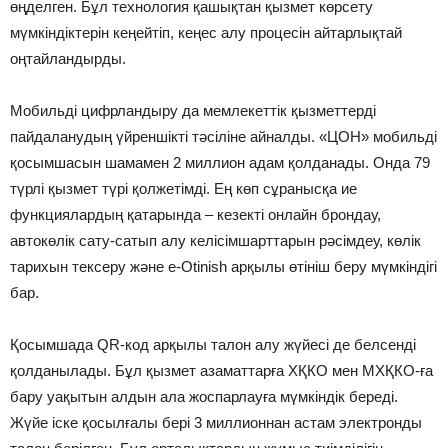
өңделген. Бұл технология қашықтан қызмет көрсету
мүмкіндіктерін кеңейтіп, кеңес алу процесін айтарлықтай
оңтайландырды.
Мобильді цифрландыру да мемлекеттік қызметтерді
пайдаланудың үйреншікті тәсіліне айналды. «ЦОН» мобильді
қосымшасын шамамен 2 миллион адам қолданады. Онда 79
түрлі қызмет түрі қолжетімді. Ең көп сұранысқа ие
функциялардың қатарында – кезекті онлайн брондау,
автокөлік сату-сатып алу келісімшарттарын рәсімдеу, көлік
тарихын тексеру және e-Otinish арқылы өтініш беру мүмкіндігі
бар.
Қосымшада QR-код арқылы талон алу жүйесі де белсенді
қолданылады. Бұл қызмет азаматтарға ХҚКО мен МХҚКО-ға
бару уақытын алдын ала жоспарлауға мүмкіндік береді.
Жүйе іске қосылғалы бері 3 миллионнан астам электронды