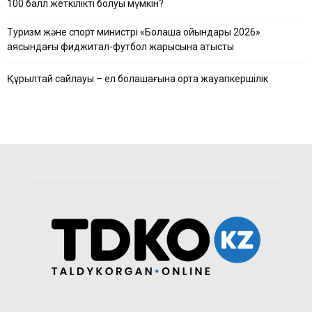
100 балл жеткілікті болуы мүмкін?
Туризм және спорт министрі «Болашақ ойындары 2026»
аясындағы фиджитал-футбол жарысына қатысты
Құрылтай сайлауы – ел болашағына ортақ жауапкершілік