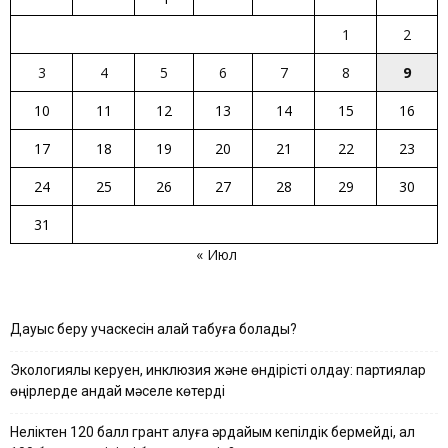
1
2
3
4
5
6
7
8
9
10
11
12
13
14
15
16
17
18
19
20
21
22
23
24
25
26
27
28
29
30
31
« Июл
Дауыс беру учаскесін қалай табуға болады?
Экологиялық керуен, инклюзия және өндірісті қолдау: партиялар
өңірлерде қандай мәселе көтерді
Неліктен 120 балл грант алуға әрдайым кепілдік бермейді, ал