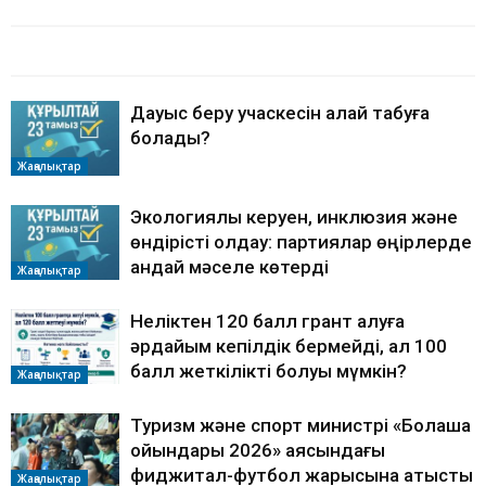
БАЙЛАНЫСТЫ МАҚАЛАЛАР
АВТОРДЫҢ КӨП
Дауыс беру учаскесін қалай табуға
болады?
Жаңалықтар
Экологиялық керуен, инклюзия және
өндірісті қолдау: партиялар өңірлерде
қандай мәселе көтерді
Жаңалықтар
Неліктен 120 балл грант алуға
әрдайым кепілдік бермейді, ал 100
балл жеткілікті болуы мүмкін?
Жаңалықтар
Туризм және спорт министрі «Болашақ
ойындары 2026» аясындағы
фиджитал-футбол жарысына қатысты
Жаңалықтар