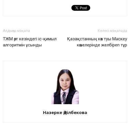
Алдыңғы мақала
Келесі мақалада
ТЖМ өрт кезіндегі іс-қимыл
Қазақстанның көк туы Мәскеу
алгоритмін ұсынды
көшелерінде желбіреп тұр
Назерке Әділбекова