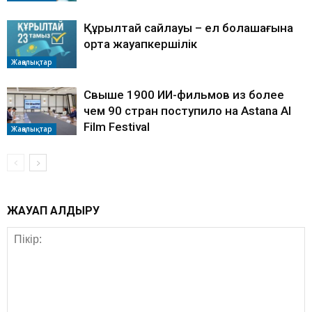
Құрылтай сайлауы – ел болашағына
ортақ жауапкершілік
Жаңалықтар
Свыше 1900 ИИ-фильмов из более
чем 90 стран поступило на Astana AI
Film Festival
Жаңалықтар
ЖАУАП ҚАЛДЫРУ