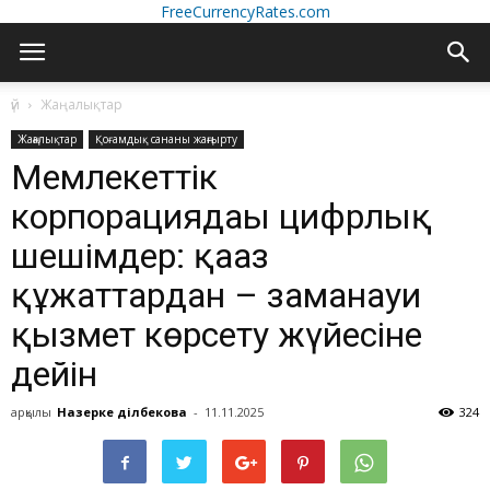
FreeCurrencyRates.com
үй
Жаңалықтар
Жаңалықтар
Қоғамдық сананы жаңғырту
Мемлекеттік
корпорациядағы цифрлық
шешімдер: қағаз
құжаттардан – заманауи
қызмет көрсету жүйесіне
дейін
арқылы
Назерке Әділбекова
-
11.11.2025
324