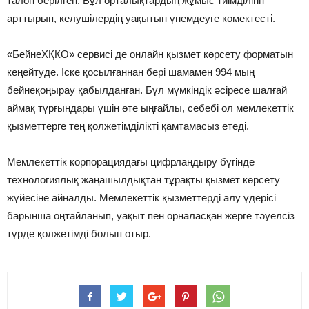
талон берілген. Бұл орталықтардың жұмыс тиімділігін
арттырып, келушілердің уақытын үнемдеуге көмектесті.
«БейнеХҚКО» сервисі де онлайн қызмет көрсету форматын
кеңейтуде. Іске қосылғаннан бері шамамен 994 мың
бейнеқоңырау қабылданған. Бұл мүмкіндік әсіресе шалғай
аймақ тұрғындары үшін өте ыңғайлы, себебі ол мемлекеттік
қызметтерге тең қолжетімділікті қамтамасыз етеді.
Мемлекеттік корпорациядағы цифрландыру бүгінде
технологиялық жаңашылдықтан тұрақты қызмет көрсету
жүйесіне айналды. Мемлекеттік қызметтерді алу үдерісі
барынша оңтайланып, уақыт пен орналасқан жерге тәуелсіз
түрде қолжетімді болып отыр.