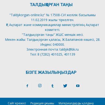
ТАЛДЫҚОРҒАН ТАҢЫ
"Taldykorgan-online.kz" № 17508-СИ желілік басылымы
11.02.2019 жылы тіркелген.
ҚР Ақпарат және коммуникациялар министрлігінің Ақпарат
комитеті.
"Талдықорған таңы" ЖШС меншік иесі.
Мекен-жайы: Талдықорған қаласы, Ж.Балапанов көшесі, 28.
Индекс 040000.
Электронная почта: taldyk@bk.ru
Тел: 8 (7282) 401025, 401139
БІЗГЕ ЖАЗЫЛЫҢЫЗДАР
Сайт ережесі
Редакция ұжымы
Материалдарды қолдану