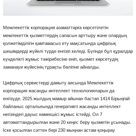
Мемлекеттік корпорация азаматтарға көрсетілетін
мемлекеттік қызметтердің сапасын арттыру және олардың
қолжетімділігін қамтамасыз ету мақсатында цифрлық
шешімдерді жүйелі түрде енгізіп келеді. Бүгінде бұл құралдар
күнделікті жұмыс тәжірибесіне еніп, қызмет көрсетудің
заманауи жүйесінің тұрақты бөлігіне айналды.
Цифрлық сервистерді дамыту аясында Мемлекеттік
корпорация жасанды интеллект технологияларын да
енгізуде. 2025 жылдың мамыр айынан бастап 1414 Бірыңғай
байланыс орталығында генеративті жасанды интеллект
негізіндегі дауыс көмекшісі жұмыс істейді. Ол 7
автоматтандырылған және 20 кеңес беру қызметін ұсынады.
Іске қосылған сәттен бері 230 мыңнан астам қоңырау