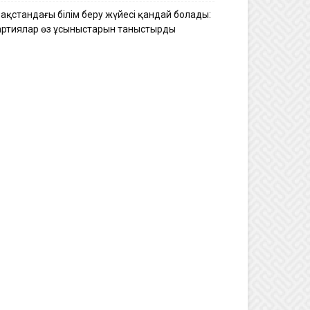
зақстандағы білім беру жүйесі қандай болады:
артиялар өз ұсыныстарын таныстырды