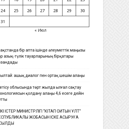
24
25
26
27
28
29
30
31
« Июл
зақстанда бір апта ішінде әлеуметтік маңызы
ар азық-түлік тауарларының бірқатары
рзандады
ұрылтай: ашық диалог пен ортақ шешім алаңы
етісу облысында төрт жылда ылғал сақтау
ехнологиясын қолдану алаңы 4,6 есеге дейін
ртты
ШКІ ІСТЕР МИНИСТРЛІГІ “КІТАП ОҚИТЫН ҰЛТ”
ЕСПУБЛИКАЛЫҚ ЖОБАСЫН ІСКЕ АСЫРУҒА
ОСЫЛДЫ