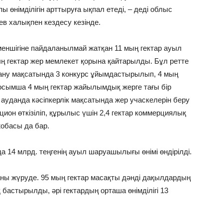
німділігін арттыруға ықпал етеді, – деді облыс
ев халықпен кездесу кезінде.
меншігіне пайдаланылмай жатқан 11 мың гектар ауыл
ң гектар жер мемлекет қорына қайтарылды. Бұл ретте
ану мақсатында 3 конкурс ұйымдастырылып, 4 мың
сымша 4 мың гектар жайылымдық жерге тағы бір
уданда кәсіпкерлік мақсатында жер учаскелерін беру
ион өткізіліп, құрылыс үшін 2,4 гектар коммерциялық
обасы да бар.
а 14 млрд. теңгенің ауыл шаруашылығы өнімі өндірілді.
ауқаны жүруде. 95 мың гектар масақты дәнді дақылдардың
бастырылды, әрі гектардың орташа өнімділігі 13