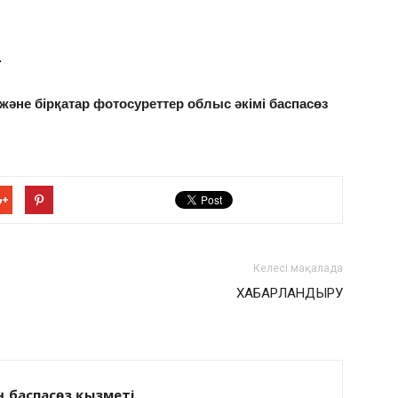
.
және бірқатар фотосуреттер облыс әкімі баспасөз
Келесі мақалада
ХАБАРЛАНДЫРУ
ің баспасөз қызметі