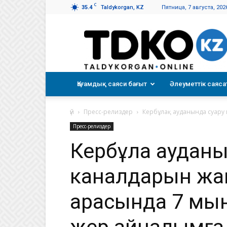
C
35.4
Taldykorgan, KZ
Пятница, 7 августа, 202
Талдықорған
таңы
Қоғамдық саяси бағыт
Әлеуметтік саяса
үй
Пресс-релиздер
Кербұлақ ауданында суару 
Пресс-релиздер
Кербұлақ аудан
каналдарын жа
арқасында 7 мы