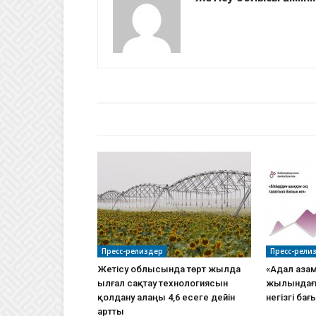
БАЙЛАНЫСТЫ МАҚАЛАЛАР
АВТО
Пресс-релиздер
Пресс-рели
Жетісу облысында төрт жылда
«Адал азам
ылғал сақтау технологиясын
жылындағ
қолдану алаңы 4,6 есеге дейін
негізгі ба
артты