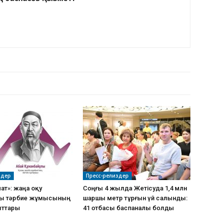
РДЫҢ КӨП
здер
Пресс-релиздер
ат»: жаңа оқу
Соңғы 4 жылда Жетісуда 1,4 млн
ы тәрбие жұмысының
шаршы метр тұрғын үй салынды:
ғыттары
41 отбасы баспаналы болды