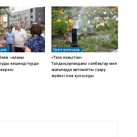
здер
Пресс-релиздер
баев: «Қаланы
«Таза Қазақстан»:
руды кешенді түрде
Талдықорғандағы саябақтар мен
 керек»
жағалауда автоматты суару
жүйесі іске қосылды