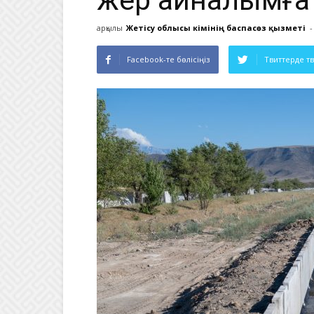
жер айналымға 
арқылы
Жетісу облысы әкімінің баспасөз қызметі
-
Facebook-те бөлісіңіз
Твиттерде т