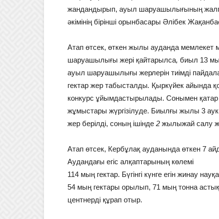
жандандырып, ауыл шаруашылығының жалпы ө
әкімінің бірінші орынбасары Әлібек Жақанба
Атап өтсек, өткен жылы ауданда мемлекет 
шаруашылығы жері қайтарылса
,
биыл 13 мы
ауыл шаруашылығы жерлерін тиімді пайдал
гектар жер табысталды
.
Қыркүйек айында қо
конкурс ұйымдастырылады. Сонымен қатар а
жұмыстары жүргізілуде. Биылғы жылы 3 аукц
жер берілді, соның ішінде
2
жылыжай салу ж
Атап өтсек, Кербұлақ ауданында өткен 7 айд
Аудандағы егіс алқаптарының көлемі
114 мың гектар. Бүгінгі күнге егін жинау н
54 мың гектары орылып, 71 мың тонна астық 
центнерді құрап отыр.