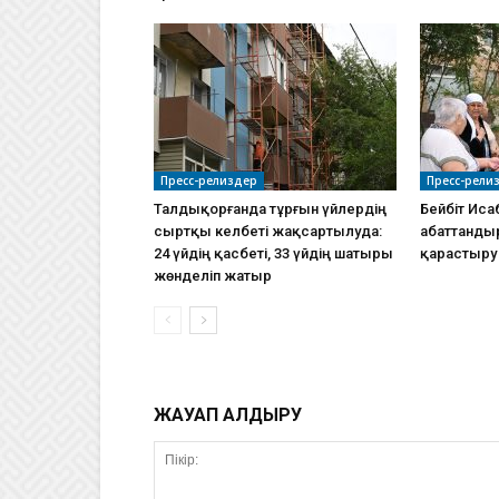
Пресс-релиздер
Пресс-рели
Талдықорғанда тұрғын үйлердің
Бейбіт Иса
сыртқы келбеті жақсартылуда:
абаттанды
24 үйдің қасбеті, 33 үйдің шатыры
қарастыру
жөнделіп жатыр
ЖАУАП ҚАЛДЫРУ