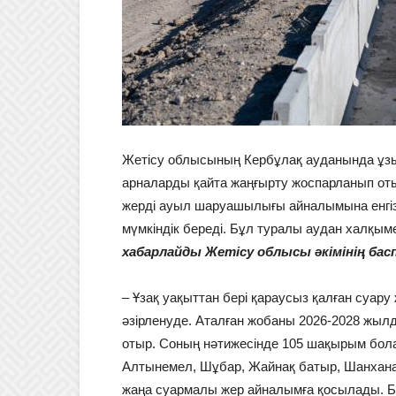
Жетісу облысының Кербұлақ ауданында ұз
арналарды қайта жаңғырту жоспарланып оты
жерді ауыл шаруашылығы айналымына енгізуг
мүмкіндік береді. Бұл туралы аудан халқым
хабарлайды Жетісу облысы әкімінің бас
– Ұзақ уақыттан бері қараусыз қалған суар
әзірленуде. Аталған жобаны 2026-2028 жыл
отыр. Соның нәтижесінде 105 шақырым бола
Алтынемел, Шұбар, Жайнақ батыр, Шанхана
жаңа суармалы жер айналымға қосылады. 