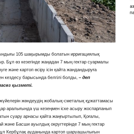
Қа
п
ындығы 105 шақырымды болатын ирригациялық
р. Бұл өз кезегінде жаңадан 7 мың гектар суармалы
е және картоп өсіру ісін қайта жандандыруға
ен кездесу барысында белгілі болды,
– деп
пасөз қызметі.
у жүйелерін жөндеудің жобалық-сметалық құжаттамасы
дар аралығында үш кезеңмен іске асыру жоспарланып
тын суару арнасы қайта жаңғыртылып, Қоғалы,
й және Басши ауылдық округтерінде 7 мың гектар
Бұл Кербұлақ ауданында картоп шаруашылығын