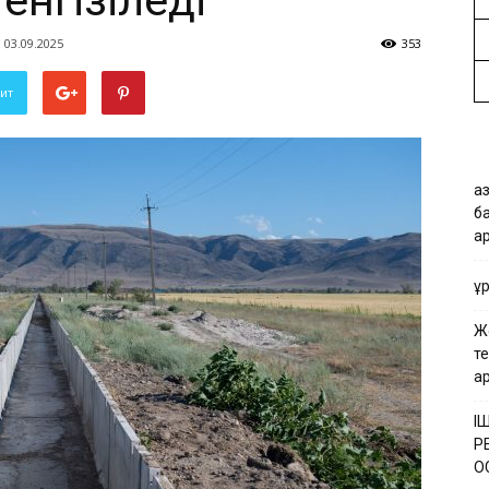
енгізіледі
03.09.2025
353
вит
Қа
б
а
Қ
Ж
т
а
І
Р
Қ