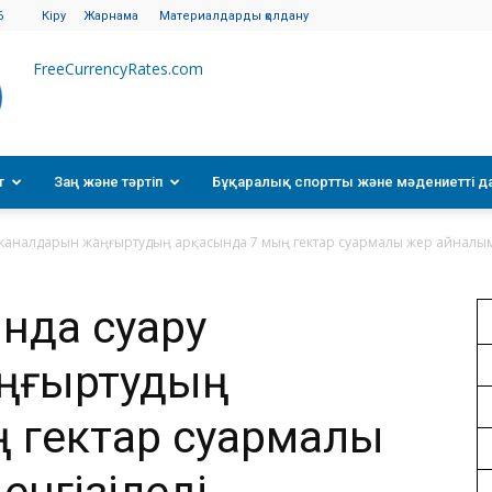
6
Кіру
Жарнама
Материалдарды қолдану
FreeCurrencyRates.com
т
Заң және тәртіп
Бұқаралық спортты және мәдениетті д
каналдарын жаңғыртудың арқасында 7 мың гектар суармалы жер айналымғ
ында суару
ңғыртудың
ң гектар суармалы