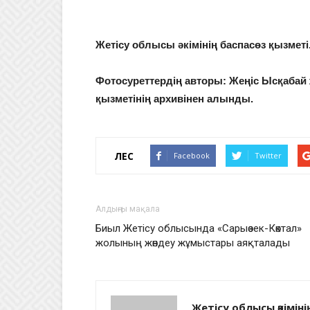
Жетісу облысы әкімінің баспасөз қызметі
Фотосуреттердің авторы: Жеңіс Ысқабай 
қызметінің архивінен алынды.
ҮЛЕС
Facebook
Twitter
Алдыңғы мақала
Биыл Жетісу облысында «Сарыөзек-Көктал»
жолының жөндеу жұмыстары аяқталады
Жетісу облысы әкімін