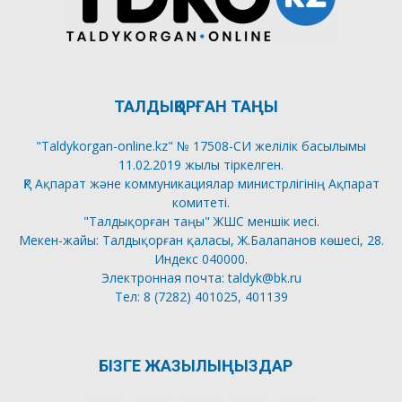
ТАЛДЫҚОРҒАН ТАҢЫ
"Taldykorgan-online.kz" № 17508-СИ желілік басылымы
11.02.2019 жылы тіркелген.
ҚР Ақпарат және коммуникациялар министрлігінің Ақпарат
комитеті.
"Талдықорған таңы" ЖШС меншік иесі.
Мекен-жайы: Талдықорған қаласы, Ж.Балапанов көшесі, 28.
Индекс 040000.
Электронная почта: taldyk@bk.ru
Тел: 8 (7282) 401025, 401139
БІЗГЕ ЖАЗЫЛЫҢЫЗДАР