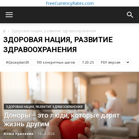
FreeCurrencyRates.com
үй
Здоровая нация, развитие здравоохранения
ЗДОРОВАЯ НАЦИЯ, РАЗВИТИЕ
ЗДРАВООХРАНЕНИЯ
#Qazaqstan30
100 конкретных шагов
7-20-25
PDF версия
ЗДОРОВАЯ НАЦИЯ, РАЗВИТИЕ ЗДРАВООХРАНЕНИЯ
Доноры – это люди, которые дарят
жизнь другим
Алма Уразаева
-
14.06.2026