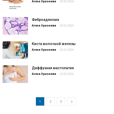
Алма Уразаева
-
23.02.2026
Фиброаденома
Алма Уразаева
-
23.02.2026
Киста молочной железы
Алма Уразаева
-
23.02.2026
Диффузная мастопатия
Алма Уразаева
-
23.02.2026
1
2
3