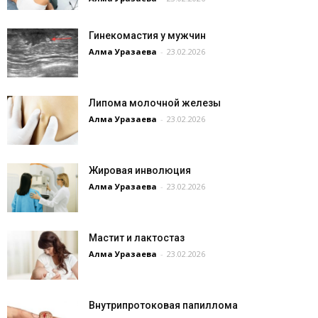
Гинекомастия у мужчин
Алма Уразаева
-
23.02.2026
Липома молочной железы
Алма Уразаева
-
23.02.2026
Жировая инволюция
Алма Уразаева
-
23.02.2026
Мастит и лактостаз
Алма Уразаева
-
23.02.2026
Внутрипротоковая папиллома