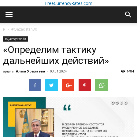
FreeCurrencyRates.com
үй
#Qazaqstan30
#Qazaqstan30
«Определим тактику
дальнейших действий»
арқылы
Алма Уразаева
-
03.01.2024
1484