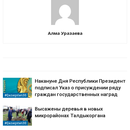
Алма Уразаева
БАЙЛАНЫСТЫ МАҚАЛАЛАР
АВТОРДЫҢ КӨП
Накануне Дня Республики Президент
подписал Указ о присуждении ряду
граждан государственных наград
#Qazaqstan30
Высажены деревья в новых
микрорайонах Талдыкоргана
#Qazaqstan30