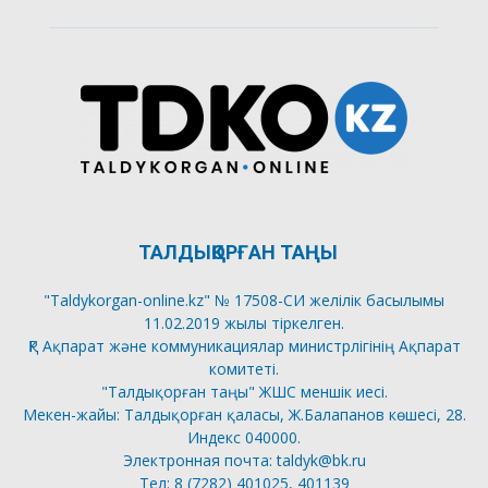
ТАЛДЫҚОРҒАН ТАҢЫ
"Taldykorgan-online.kz" № 17508-СИ желілік басылымы
11.02.2019 жылы тіркелген.
ҚР Ақпарат және коммуникациялар министрлігінің Ақпарат
комитеті.
"Талдықорған таңы" ЖШС меншік иесі.
Мекен-жайы: Талдықорған қаласы, Ж.Балапанов көшесі, 28.
Индекс 040000.
Электронная почта: taldyk@bk.ru
Тел: 8 (7282) 401025, 401139