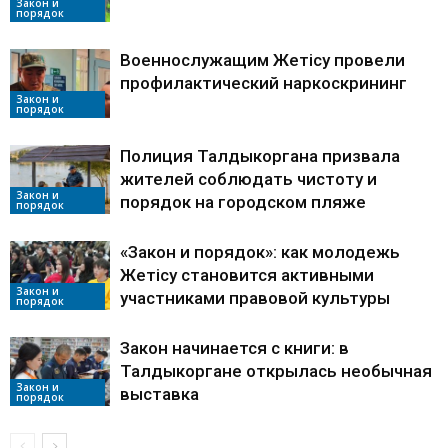
Закон и
порядок
Военнослужащим Жетісу провели
профилактический наркоскрининг
Закон и
порядок
Полиция Талдыкоргана призвала
жителей соблюдать чистоту и
Закон и
порядок на городском пляже
порядок
«Закон и порядок»: как молодежь
Жетісу становится активными
Закон и
участниками правовой культуры
порядок
Закон начинается с книги: в
Талдыкоргане открылась необычная
Закон и
выставка
порядок