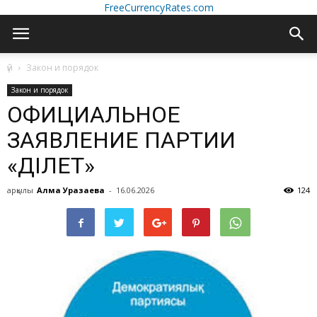
FreeCurrencyRates.com
үй
Закон и порядок
Закон и порядок
ОФИЦИАЛЬНОЕ
ЗАЯВЛЕНИЕ ПАРТИИ
«ӘДІЛЕТ»
арқылы
Алма Уразаева
-
16.06.2026
124