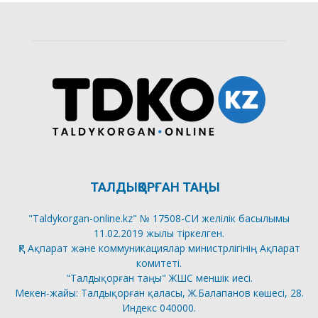
ТАЛДЫҚОРҒАН ТАҢЫ
"Taldykorgan-online.kz" № 17508-СИ желілік басылымы
11.02.2019 жылы тіркелген.
ҚР Ақпарат және коммуникациялар министрлігінің Ақпарат
комитеті.
"Талдықорған таңы" ЖШС меншік иесі.
Мекен-жайы: Талдықорған қаласы, Ж.Балапанов көшесі, 28.
Индекс 040000.