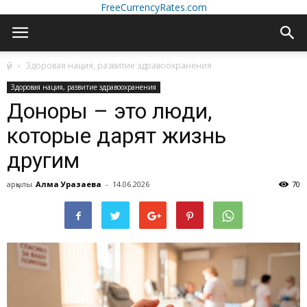
FreeCurrencyRates.com
үй
Здоровая нация, развитие здравоохранения
Здоровая нация, развитие здравоохранения
Доноры – это люди,
которые дарят жизнь
другим
арқылы
Алма Уразаева
-
14.06.2026
70