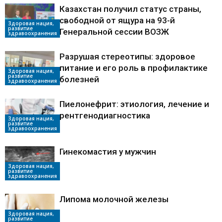
Казахстан получил статус страны,
свободной от ящура на 93-й
Здоровая нация,
развитие
Генеральной сессии ВОЗЖ
здравоохранения
Разрушая стереотипы: здоровое
питание и его роль в профилактике
Здоровая нация,
развитие
болезней
здравоохранения
Пиелонефрит: этиология, лечение и
рентгенодиагностика
Здоровая нация,
развитие
здравоохранения
Гинекомастия у мужчин
Здоровая нация,
развитие
здравоохранения
Липома молочной железы
Здоровая нация,
развитие