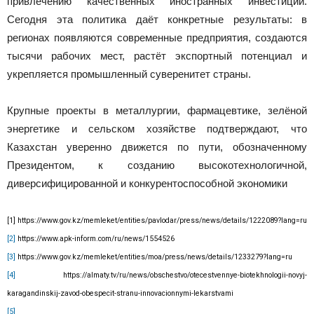
привлечению качественных иностранных инвестиций.
Сегодня эта политика даёт конкретные результаты: в
регионах появляются современные предприятия, создаются
тысячи рабочих мест, растёт экспортный потенциал и
укрепляется промышленный суверенитет страны.
Крупные проекты в металлургии, фармацевтике, зелёной
энергетике и сельском хозяйстве подтверждают, что
Казахстан уверенно движется по пути, обозначенному
Президентом, к созданию высокотехнологичной,
диверсифицированной и конкурентоспособной экономики
[1]
https://www.gov.kz/memleket/entities/pavlodar/press/news/details/1222089?lang=ru
[2]
https://www.apk-inform.com/ru/news/1554526
[3]
https://www.gov.kz/memleket/entities/moa/press/news/details/1233279?lang=ru
[4]
https://almaty.tv/ru/news/obschestvo/otecestvennye-biotekhnologii-novyj-
karagandinskij-zavod-obespecit-stranu-innovacionnymi-lekarstvami
[5]