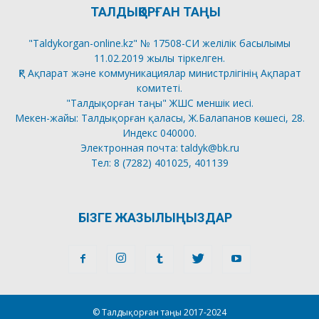
ТАЛДЫҚОРҒАН ТАҢЫ
"Taldykorgan-online.kz" № 17508-СИ желілік басылымы
11.02.2019 жылы тіркелген.
ҚР Ақпарат және коммуникациялар министрлігінің Ақпарат
комитеті.
"Талдықорған таңы" ЖШС меншік иесі.
Мекен-жайы: Талдықорған қаласы, Ж.Балапанов көшесі, 28.
Индекс 040000.
Электронная почта: taldyk@bk.ru
Тел: 8 (7282) 401025, 401139
БІЗГЕ ЖАЗЫЛЫҢЫЗДАР
© Талдықорған таңы 2017-2024