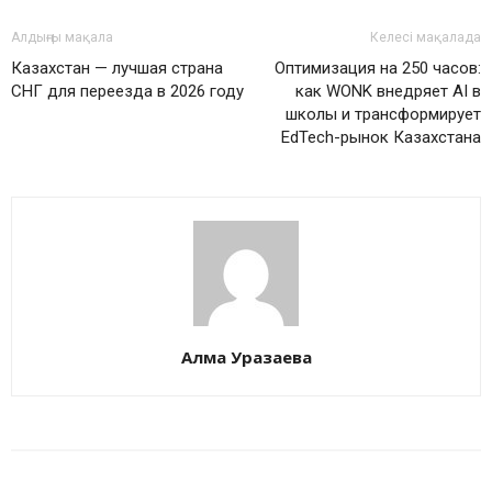
Алдыңғы мақала
Келесі мақалада
Казахстан — лучшая страна
Оптимизация на 250 часов:
СНГ для переезда в 2026 году
как WONK внедряет AI в
школы и трансформирует
EdTech-рынок Казахстана
Алма Уразаева
БАЙЛАНЫСТЫ МАҚАЛАЛАР
АВТОРДЫҢ КӨП