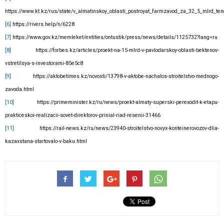
https://www.kt.kz/rus/state/v_almatinskoy_oblasti_postroyat_farmzavod_za_32_5_mlrd_t
[6]
https://rivers.help/n/6228
[7]
https://www.gov.kz/memleket/entities/ontustik/press/news/details/1125732?lang=ru
[8]
https://forbes.kz/articles/proekt-na-15-mlrd-v-pavlodarskoy-oblasti-bektenov-
vstretilsya-s-investorami-85e5c8
[9]
https://aktobetimes.kz/novosti/13798-v-aktobe-nachalos-stroitelstvo-mednogo-
zavoda.html
[10]
https://primeminister.kz/ru/news/proekt-almaty-superski-perexodit-k-etapu-
prakticeskoi-realizacii-sovet-direktorov-prinial-riad-resenii-31466
[11]
https://rail-news.kz/ru/news/23940-stroitelstvo-novyx-konteinerovozov-dlia-
kazaxstana-startovalo-v-baku.html