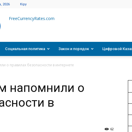
, 2026
Кіру
FreeCurrencyRates.com
Социальная политика
Закон и порядок
Цифровой Каза
ли о правилах безопасности в интернете
м напомнили о
асности в
62