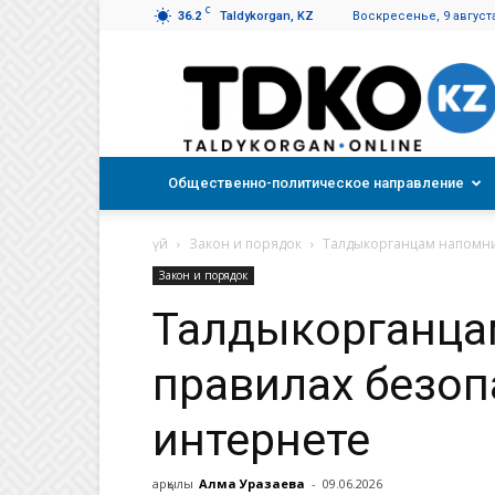
C
36.2
Taldykorgan, KZ
Воскресенье, 9 августа
Талдықорған
таңы
Общественно-политическое направление
үй
Закон и порядок
Талдыкорганцам напомни
Закон и порядок
Талдыкорганца
правилах безоп
интернете
арқылы
Алма Уразаева
-
09.06.2026