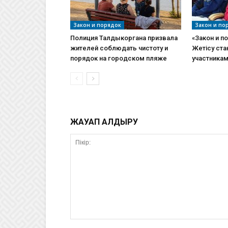
Закон и порядок
Закон и по
Полиция Талдыкоргана призвала
«Закон и п
жителей соблюдать чистоту и
Жетісу ст
порядок на городском пляже
участникам
ЖАУАП ҚАЛДЫРУ