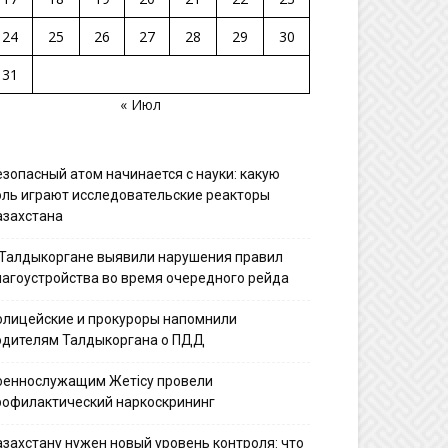
24
25
26
27
28
29
30
31
« Июл
езопасный атом начинается с науки: какую
оль играют исследовательские реакторы
азахстана
 Талдыкоргане выявили нарушения правил
лагоустройства во время очередного рейда
олицейские и прокуроры напомнили
одителям Талдыкоргана о ПДД
оеннослужащим Жетісу провели
рофилактический наркоскрининг
азахстану нужен новый уровень контроля: что