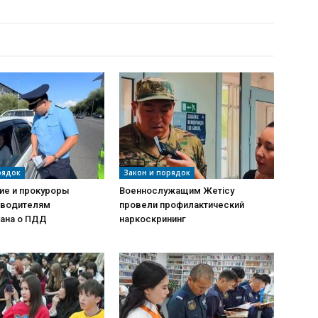
РДЫҢ КӨП
рядок
Закон и порядок
ие и прокуроры
Военнослужащим Жетісу
 водителям
провели профилактический
ана о ПДД
наркоскрининг