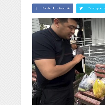
Facebook-те бөлісіңіз
Твиттерде т