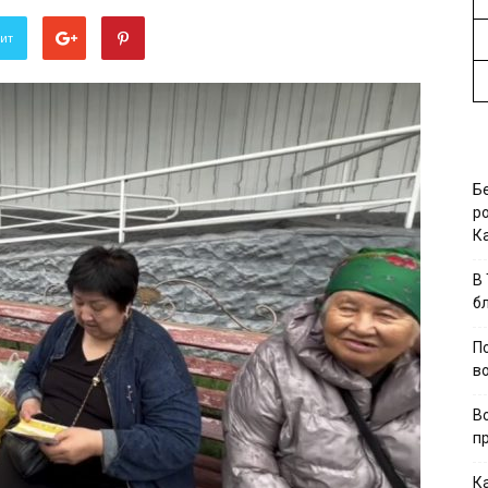
вит
Б
р
К
В
б
П
в
В
п
К