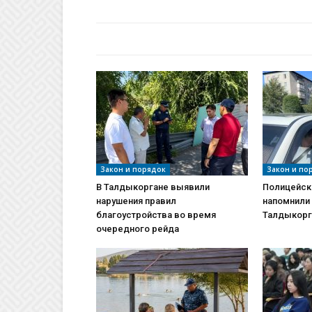
БАЙЛАНЫСТЫ МАҚАЛАЛАР
АВТО
Закон и порядок
Закон и по
В Талдыкоргане выявили
Полицейск
нарушения правил
напомнили
благоустройства во время
Талдыкорг
очередного рейда