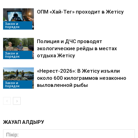
ОПМ «Хай-Тег» проходит в Жетісу
Закон и
порядок
Полиция и ДЧС проводят
экологические рейды в местах
Закон и
отдыха Жетісу
порядок
«Нерест-2026»: В Жетісу изъяли
около 600 килограммов незаконно
Закон и
выловленной рыбы
порядок
ЖАУАП ҚАЛДЫРУ