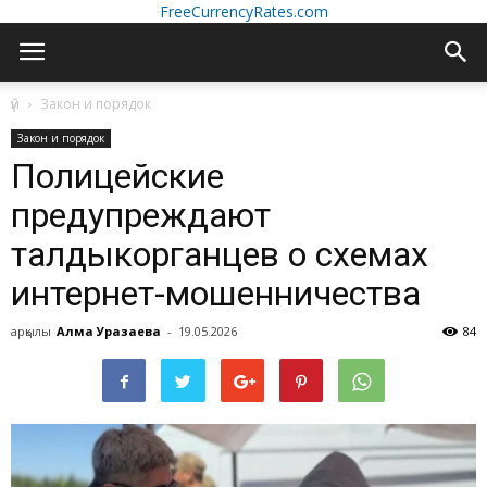
FreeCurrencyRates.com
үй
Закон и порядок
Закон и порядок
Полицейские
предупреждают
талдыкорганцев о схемах
интернет-мошенничества
арқылы
Алма Уразаева
-
19.05.2026
84