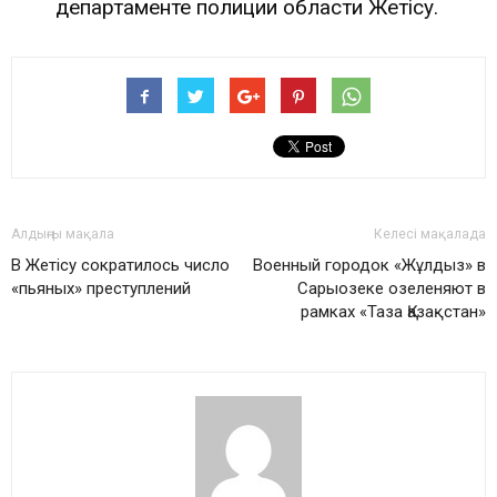
департаменте полиции области Жетісу.
Алдыңғы мақала
Келесі мақалада
В Жетісу сократилось число
Военный городок «Жұлдыз» в
«пьяных» преступлений
Сарыозеке озеленяют в
рамках «Таза Қазақстан»