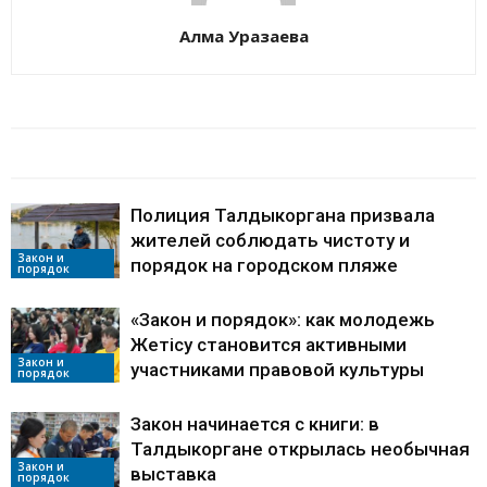
Алма Уразаева
БАЙЛАНЫСТЫ МАҚАЛАЛАР
АВТОРДЫҢ КӨП
Полиция Талдыкоргана призвала
жителей соблюдать чистоту и
Закон и
порядок на городском пляже
порядок
«Закон и порядок»: как молодежь
Жетісу становится активными
Закон и
участниками правовой культуры
порядок
Закон начинается с книги: в
Талдыкоргане открылась необычная
Закон и
выставка
порядок