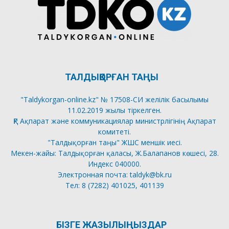
ТАЛДЫҚОРҒАН ТАҢЫ
"Taldykorgan-online.kz" № 17508-СИ желілік басылымы
11.02.2019 жылы тіркелген.
ҚР Ақпарат және коммуникациялар министрлігінің Ақпарат
комитеті.
"Талдықорған таңы" ЖШС меншік иесі.
Мекен-жайы: Талдықорған қаласы, Ж.Балапанов көшесі, 28.
Индекс 040000.
Электронная почта: taldyk@bk.ru
Тел: 8 (7282) 401025, 401139
БІЗГЕ ЖАЗЫЛЫҢЫЗДАР