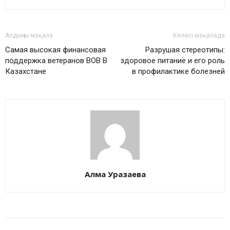
Алдыңғы мақала
Келесі мақалада
Самая высокая финансовая
Разрушая стереотипы:
поддержка ветеранов ВОВ В
здоровое питание и его роль
Казахстане
в профилактике болезней
Алма Уразаева
БАЙЛАНЫСТЫ МАҚАЛАЛАР
АВТОРДЫҢ КӨП