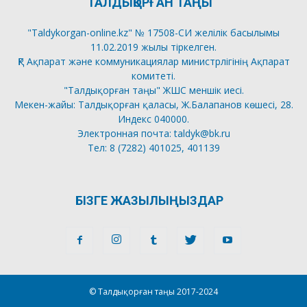
ТАЛДЫҚОРҒАН ТАҢЫ
"Taldykorgan-online.kz" № 17508-СИ желілік басылымы
11.02.2019 жылы тіркелген.
ҚР Ақпарат және коммуникациялар министрлігінің Ақпарат
комитеті.
"Талдықорған таңы" ЖШС меншік иесі.
Мекен-жайы: Талдықорған қаласы, Ж.Балапанов көшесі, 28.
Индекс 040000.
Электронная почта: taldyk@bk.ru
Тел: 8 (7282) 401025, 401139
БІЗГЕ ЖАЗЫЛЫҢЫЗДАР
© Талдықорған таңы 2017-2024