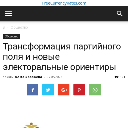
FreeCurrencyRates.com
үй
Общество
Общество
Трансформация партийного
поля и новые
электоральные ориентиры
арқылы
Алма Уразаева
-
07.05.2026
121