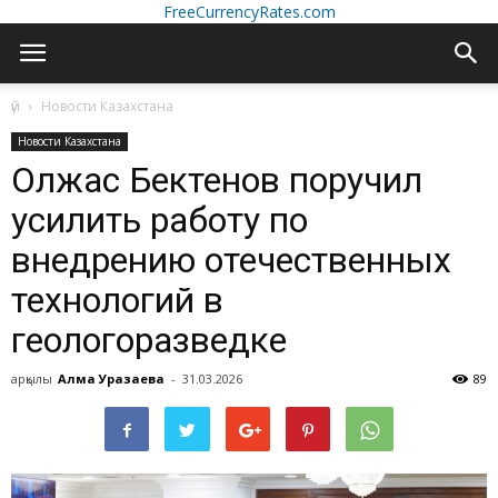
FreeCurrencyRates.com
үй
Новости Казахстана
Новости Казахстана
Олжас Бектенов поручил
усилить работу по
внедрению отечественных
технологий в
геологоразведке
арқылы
Алма Уразаева
-
31.03.2026
89